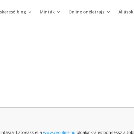
áskereső blog
Minták
Online önéletrajz
Állások
tintásra! Látogass el a
www.cvonline.hu
oldalunkra és böngéssz a töb