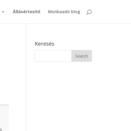
Állásértesítő
Munkaadó blog
Keresés
b