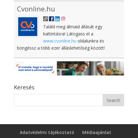
Cvonline.hu
Találd meg álmaid állását egy
kattintásra! Látogass el a
www.cvonline.hu
oldalunkra és
böngéssz a több ezer álláslehetőség között!
Keresés
Adatvédelmi tájékoztató
Médiaajánlat