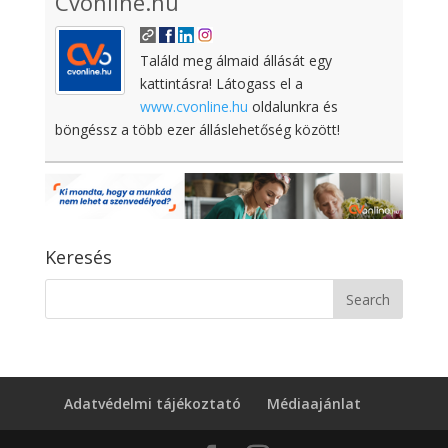
Cvonline.hu
Találd meg álmaid állását egy
kattintásra! Látogass el a
www.cvonline.hu
oldalunkra és
böngéssz a több ezer álláslehetőség között!
Keresés
Adatvédelmi tájékoztató
Médiaajánlat