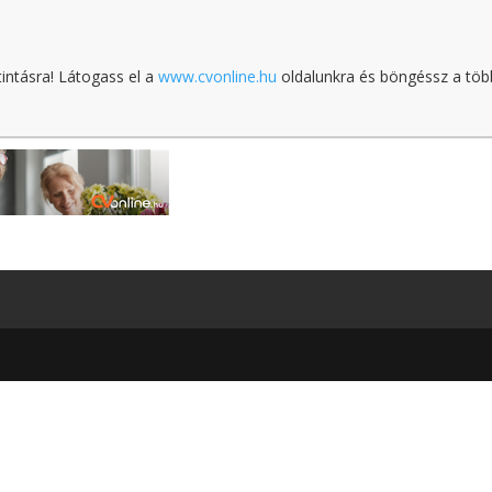
tintásra! Látogass el a
www.cvonline.hu
oldalunkra és böngéssz a töb