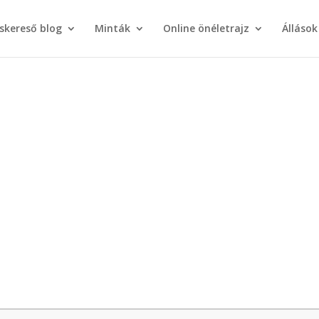
áskereső blog
Minták
Online önéletrajz
Állások