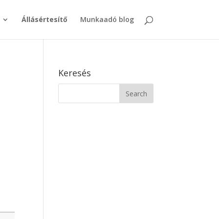
Állásértesítő
Munkaadó blog
Keresés