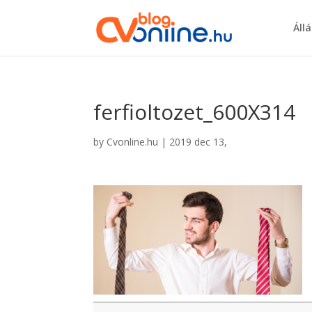
Áll
ferfioltozet_600X314
by
Cvonline.hu
|
2019 dec 13,