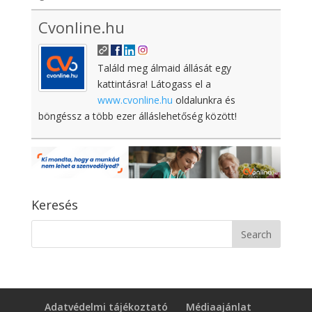
Cvonline.hu
Találd meg álmaid állását egy
kattintásra! Látogass el a
www.cvonline.hu
oldalunkra és
böngéssz a több ezer álláslehetőség között!
Keresés
Adatvédelmi tájékoztató
Médiaajánlat