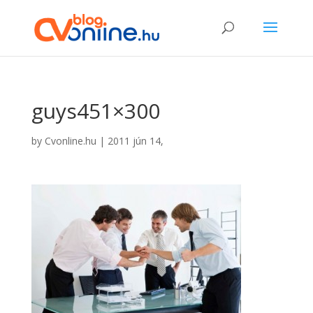
guys451×300
by
Cvonline.hu
|
2011 jún 14,