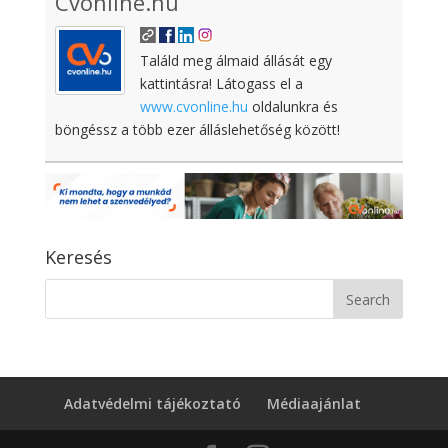
Cvonline.hu
Találd meg álmaid állását egy
kattintásra! Látogass el a
www.cvonline.hu
oldalunkra és
böngéssz a több ezer álláslehetőség között!
Keresés
Adatvédelmi tájékoztató
Médiaajánlat