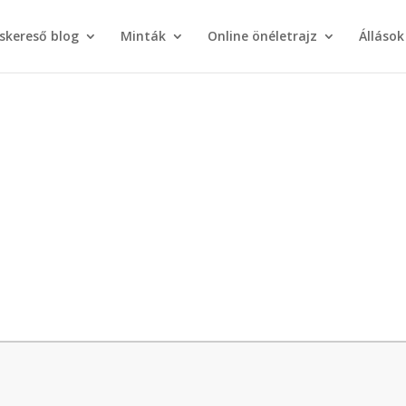
áskereső blog
Minták
Online önéletrajz
Állások