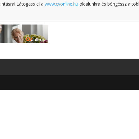
tintásra! Látogass el a
www.cvonline.hu
oldalunkra és böngéssz a töb