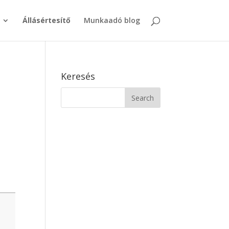
Állásértesítő
Munkaadó blog
Keresés