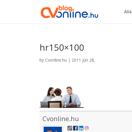
Áll
hr150×100
by
Cvonline.hu
|
2011 jún 28,
Cvonline.hu