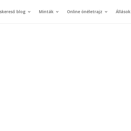
áskereső blog
Minták
Online önéletrajz
Állások