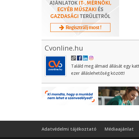
Cvonline.hu
Találd meg álmaid állását egy kat
ezer álláslehetőség között!
Adatvédelmi tájékoztató
Médiaajánlat