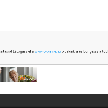
tintásra! Látogass el a
www.cvonline.hu
oldalunkra és böngéssz a töb