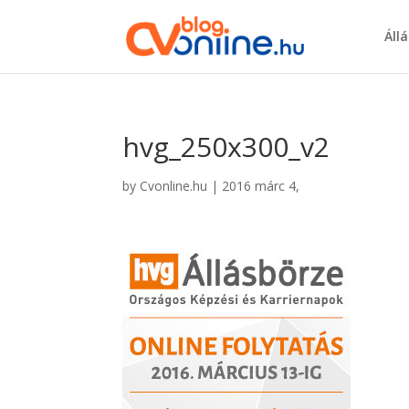
Áll
hvg_250x300_v2
by
Cvonline.hu
|
2016 márc 4,