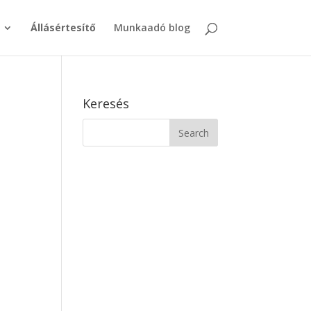
Állásértesítő
Munkaadó blog
Keresés