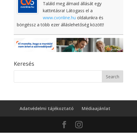
Találd meg álmaid állását egy
kattintásra! Látogass el a
www.cvonline.hu
oldalunkra és
böngéssz a több ezer álláslehetőség között!
Keresés
Adatvédelmi tájékoztató
Médiaajánlat