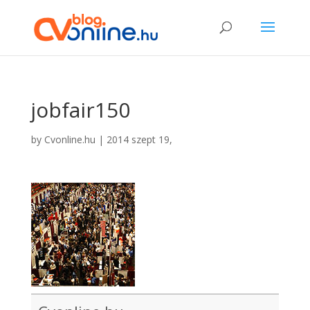
jobfair150
by
Cvonline.hu
|
2014 szept 19,