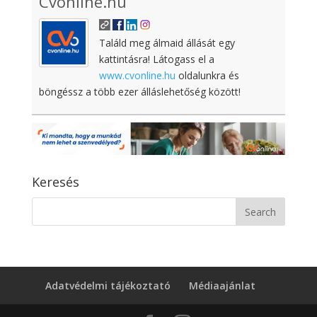
Cvonline.hu
Találd meg álmaid állását egy
kattintásra! Látogass el a
www.cvonline.hu
oldalunkra és
böngéssz a több ezer álláslehetőség között!
Keresés
Adatvédelmi tájékoztató
Médiaajánlat