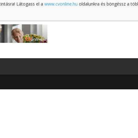
tintásra! Látogass el a
www.cvonline.hu
oldalunkra és böngéssz a töb