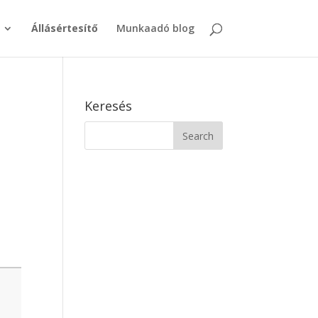
Állásértesítő
Munkaadó blog
Keresés