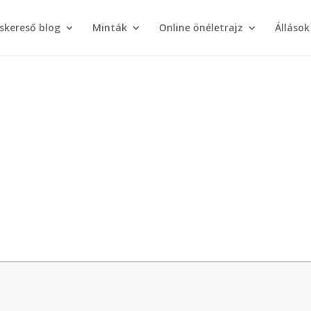
áskereső blog
Minták
Online önéletrajz
Állások