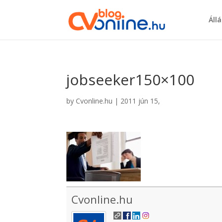
Áll
jobseeker150×100
by
Cvonline.hu
|
2011 jún 15,
Cvonline.hu