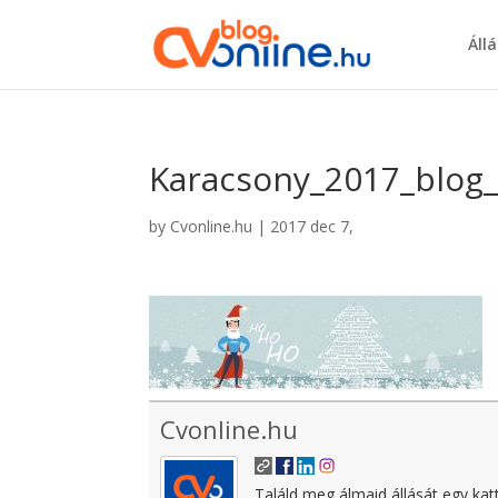
Áll
Karacsony_2017_blog
by
Cvonline.hu
|
2017 dec 7,
Cvonline.hu
Találd meg álmaid állását egy kat