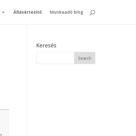
Állásértesítő
Munkaadó blog
Keresés
b