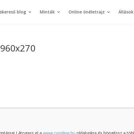
áskereső blog
Minták
Online önéletrajz
Állások
_960x270
tintásra! Látogass el a
www.cvonline.hu
oldalunkra és böngéssz a töb