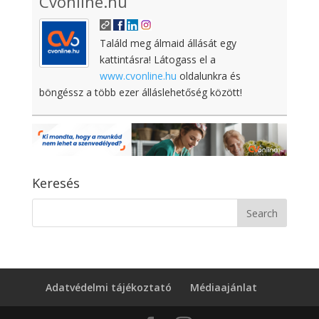
Cvonline.hu
Találd meg álmaid állását egy
kattintásra! Látogass el a
www.cvonline.hu
oldalunkra és
böngéssz a több ezer álláslehetőség között!
Keresés
Adatvédelmi tájékoztató
Médiaajánlat