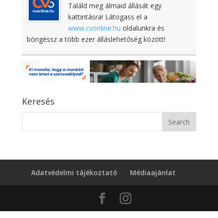
Találd meg álmaid állását egy
kattintásra! Látogass el a
www.cvonline.hu
oldalunkra és
böngéssz a több ezer álláslehetőség között!
Keresés
Adatvédelmi tájékoztató
Médiaajánlat