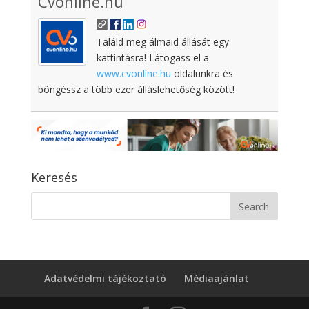
Cvonline.hu
Találd meg álmaid állását egy
kattintásra! Látogass el a
www.cvonline.hu
oldalunkra és
böngéssz a több ezer álláslehetőség között!
Keresés
Adatvédelmi tájékoztató
Médiaajánlat