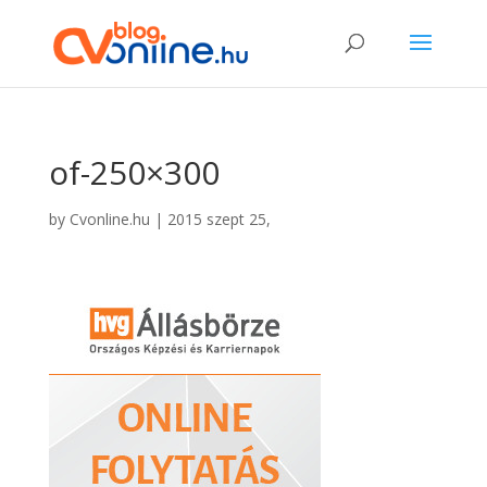
of-250×300
by
Cvonline.hu
|
2015 szept 25,