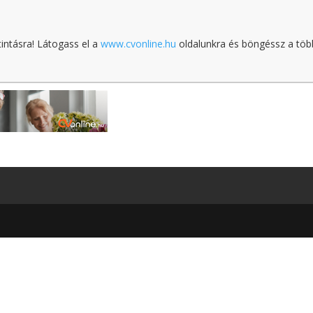
tintásra! Látogass el a
www.cvonline.hu
oldalunkra és böngéssz a töb