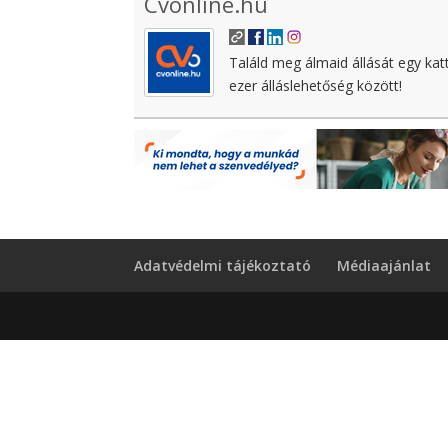
Cvonline.hu
Találd meg álmaid állását egy kat
ezer álláslehetőség között!
Adatvédelmi tájékoztató
Médiaajánlat