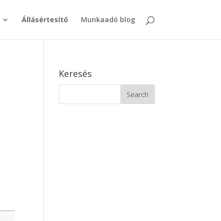
Állásértesítő
Munkaadó blog
Keresés