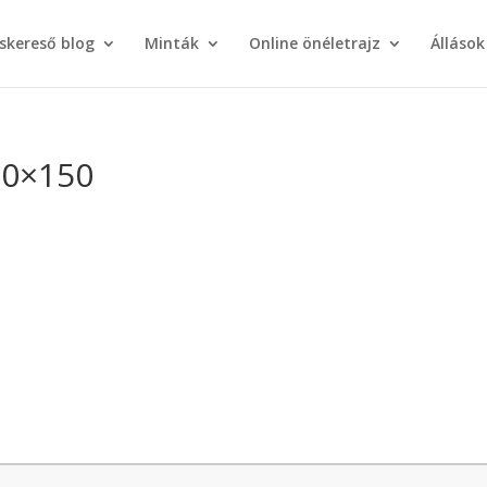
áskereső blog
Minták
Online önéletrajz
Állások
50×150