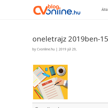
Áll
oneletrajz 2019ben-1
by
Cvonline.hu
|
2019 júl 29,