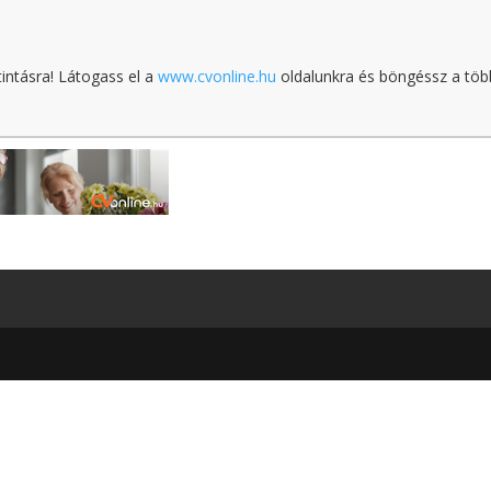
tintásra! Látogass el a
www.cvonline.hu
oldalunkra és böngéssz a töb