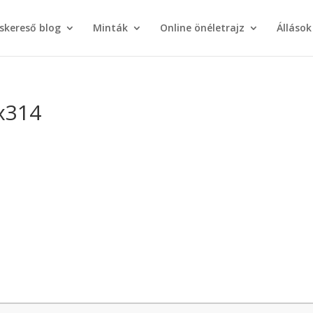
áskereső blog
Minták
Online önéletrajz
Állások
x314