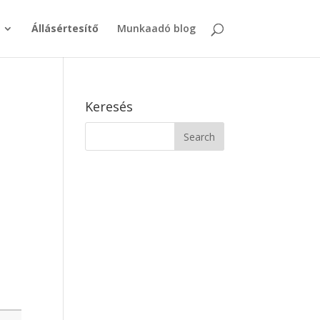
Állásértesítő
Munkaadó blog
Keresés