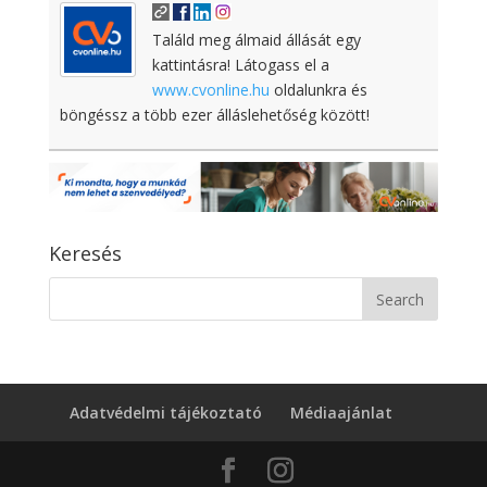
Találd meg álmaid állását egy
kattintásra! Látogass el a
www.cvonline.hu
oldalunkra és
böngéssz a több ezer álláslehetőség között!
Keresés
Adatvédelmi tájékoztató
Médiaajánlat