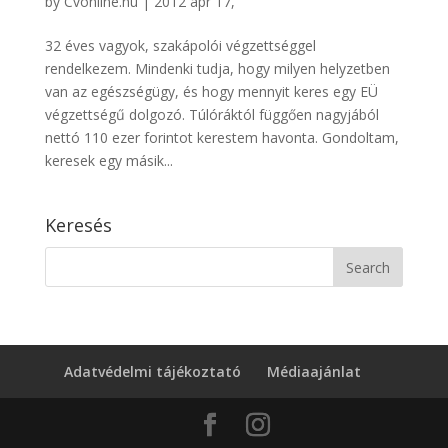
by
Cvonline.hu
|
2012 ápr 17,
32 éves vagyok, szakápolói végzettséggel
rendelkezem. Mindenki tudja, hogy milyen helyzetben
van az egészségügy, és hogy mennyit keres egy EÜ
végzettségű dolgozó. Túlóráktól függően nagyjából
nettó 110 ezer forintot kerestem havonta. Gondoltam,
keresek egy másik...
Keresés
Adatvédelmi tájékoztató
Médiaajánlat