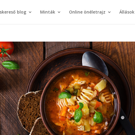
áskereső blog
Minták
Online önéletrajz
Állások