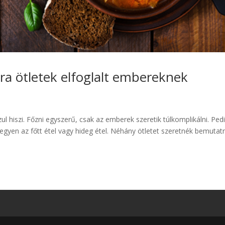
ra ötletek elfoglalt embereknek
ul hiszi. Főzni egyszerű, csak az emberek szeretik túlkomplikálni. Ped
legyen az főtt étel vagy hideg étel. Néhány ötletet szeretnék bemutatn