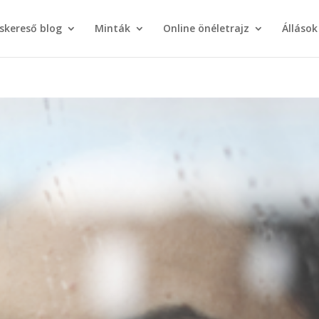
áskereső blog
Minták
Online önéletrajz
Állások