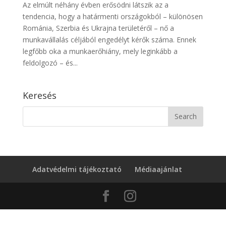
Az elmúlt néhány évben erősödni látszik az a
tendencia, hogy a határmenti országokból – különösen
Románia, Szerbia és Ukrajna területéről – nő a
munkavállalás céljából engedélyt kérők száma. Ennek
legfőbb oka a munkaerőhiány, mely leginkább a
feldolgozó – és...
Keresés
Adatvédelmi tájékoztató
Médiaajánlat