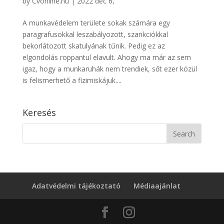
by
Cvonline.hu
|
2022 dec 6,
A munkavédelem területe sokak számára egy
paragrafusokkal leszabályozott, szankciókkal
bekorlátozott skatulyának tűnik. Pedig ez az
elgondolás roppantul elavult. Ahogy ma már az sem
igaz, hogy a munkaruhák nem trendiek, sőt ezer közül
is felismerhető a fizimiskájuk....
Keresés
Adatvédelmi tájékoztató
Médiaajánlat