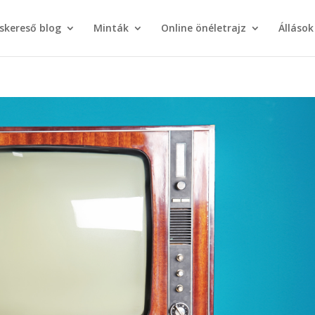
áskereső blog
Minták
Online önéletrajz
Állások