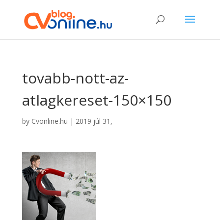
tovabb-nott-az-
atlagkereset-150×150
by
Cvonline.hu
|
2019 júl 31,