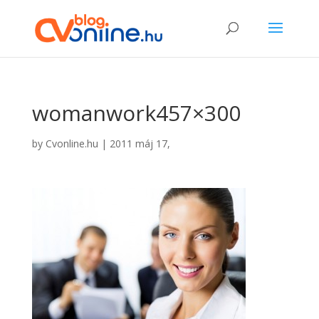
womanwork457×300
by
Cvonline.hu
|
2011 máj 17,