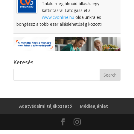
Találd meg álmaid állását egy
kattintásra! Látogass el a
www.cvonline.hu
oldalunkra és
böngéssz a több ezer álláslehetőség között!
Keresés
Adatvédelmi tájékoztató
Médiaajánlat