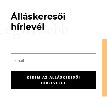
Álláskeresői
Legfrissebb
hírlevél
KÉREM AZ ÁLLÁSKERESŐI
HÍRLEVELET