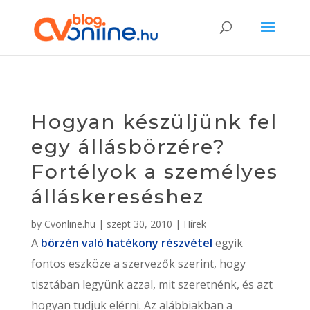
Hogyan készüljünk fel
egy állásbörzére?
Fortélyok a személyes
álláskereséshez
by
Cvonline.hu
|
szept 30, 2010
|
Hírek
A
börzén való hatékony részvétel
egyik
fontos eszköze a szervezők szerint, hogy
tisztában legyünk azzal, mit szeretnénk, és azt
hogyan tudjuk elérni. Az alábbiakban a