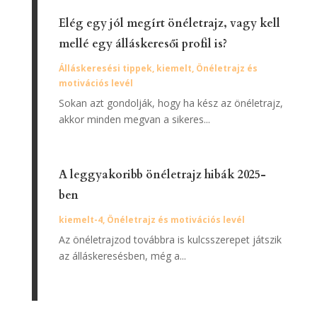
Elég egy jól megírt önéletrajz, vagy kell
mellé egy álláskeresői profil is?
Álláskeresési tippek
,
kiemelt
,
Önéletrajz és
motivációs levél
Sokan azt gondolják, hogy ha kész az önéletrajz,
akkor minden megvan a sikeres...
A leggyakoribb önéletrajz hibák 2025-
ben
kiemelt-4
,
Önéletrajz és motivációs levél
Az önéletrajzod továbbra is kulcsszerepet játszik
az álláskeresésben, még a...