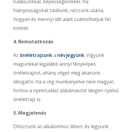
tudásunkkal, képességeinkkel. Ha
hiányosságokat találunk, nézzünk utána,
hogyan és mennyi idő alatt számolhatjuk fel
ezeket.
4. Bemutatkozás
Az
önéletrajzunk
a
névjegyünk
. Vigyünk
magunkkal legalább annyi fényképes
önéletrajzot, ahány céget meg akarunk
látogatni. Ha a cég munkanyelve nem magyar,
fontos a nyelvtudást alátámasztó idegen nyelvű
önéletrajz is.
5. Megjelenés
Öltözzünk az alkalomhoz illően, és legyünk