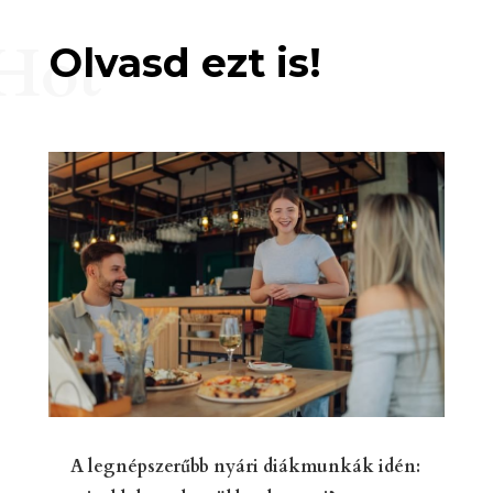
Hot
Olvasd ezt is!
A legnépszerűbb nyári diákmunkák idén: