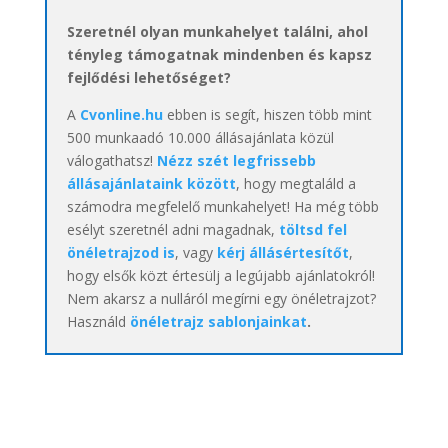
Szeretnél olyan munkahelyet találni, ahol
tényleg támogatnak mindenben és kapsz
fejlődési lehetőséget?
A
Cvonline.hu
ebben is segít, hiszen több mint
500 munkaadó 10.000 állásajánlata közül
válogathatsz!
Nézz szét legfrissebb
állásajánlataink között
, hogy megtaláld a
számodra megfelelő munkahelyet! Ha még több
esélyt szeretnél adni magadnak,
töltsd fel
önéletrajzod is
, vagy
kérj állásértesítőt
,
hogy elsők közt értesülj a legújabb ajánlatokról!
Nem akarsz a nulláról megírni egy önéletrajzot?
Használd
önéletrajz sablonjainkat
.