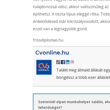
tulajdonossá válsz, akkor valószínűleg az 
építhetsz. A tiszta típus eléggé ritka. T
érdeklődésed már kikristályosodott, akkor
ezzel van a legnagyobb gond.
frissdiplomas.hu
Cvonline.hu
Találd meg álmaid állását egy
böngéssz a több ezer állásle
Szeretnél olyan munkahelyet találni, a
lehetőséget?