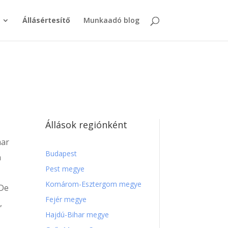
Állásértesítő
Munkaadó blog
d
Állások regiónként
mar
Budapest
n
Pest megye
Komárom-Esztergom megye
 De
Fejér megye
,
Hajdú-Bihar megye