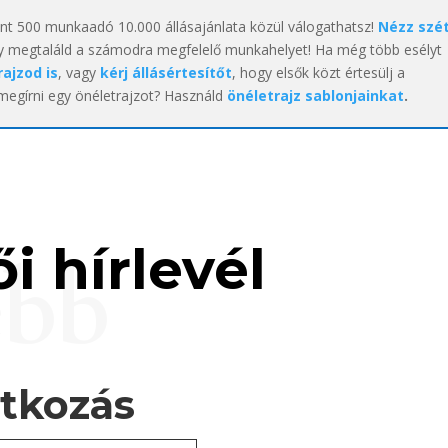
int 500 munkaadó 10.000 állásajánlata közül válogathatsz!
Nézz szé
y megtaláld a számodra megfelelő munkahelyet! Ha még több esélyt
rajzod is
, vagy
kérj állásértesítőt
, hogy elsők közt értesülj a
 megírni egy önéletrajzot? Használd
önéletrajz sablonjainkat
.
i hírlevél
ebb
atkozás