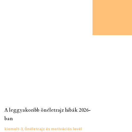
A leggyakoribb önéletrajz hibák 2026-
ban
kiemelt-3
,
Önéletrajz és motivációs levél