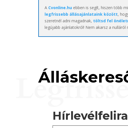
A
Cvonline.hu
ebben is segít, hiszen több m
legfrissebb állásajánlataink között
, hog
szeretnél adni magadnak,
töltsd fel önélet
legújabb ajánlatokról! Nem akarsz a nulláról
Álláskereső
Legfriss
Hírlevélfelir