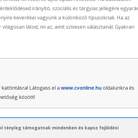
érdeklődésed irányító, szociális és tárgyias jellegére egyará
öbbnyire keverékei vagyunk a különböző típusoknak. Ha az
 világosan látod, mi az, amit szívesen választanál. Gyakran
 kattintásra! Látogass el a
www.cvonline.hu
oldalunkra és
hetőség között!
hol tényleg támogatnak mindenben és kapsz fejlődési