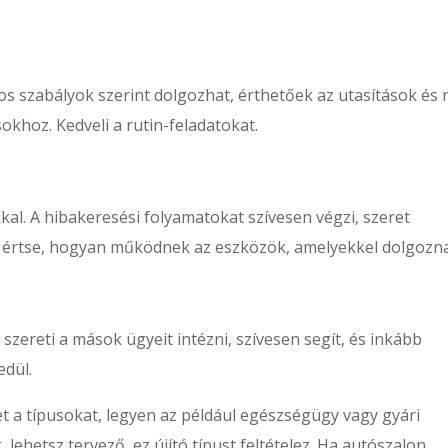
gos szabályok szerint dolgozhat, érthetőek az utasítások és
okhoz. Kedveli a rutin-feladatokat.
al. A hibakeresési folyamatokat szívesen végzi, szeret
gy értse, hogyan működnek az eszközök, amelyekkel dolgozn
szereti a mások ügyeit intézni, szívesen segít, és inkább
edül.
t a típusokat, legyen az például egészségügy vagy gyári
 lehetsz tervező, ez újító típust feltételez. Ha autószalon