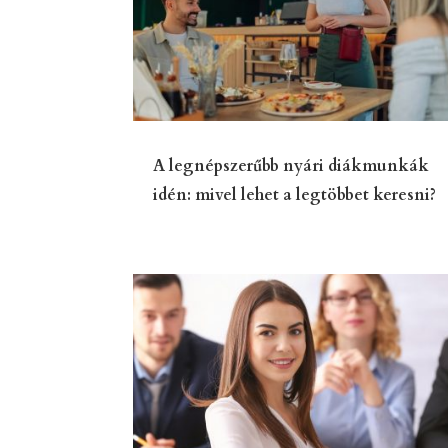
A legnépszerűbb nyári diákmunkák
idén: mivel lehet a legtöbbet keresni?