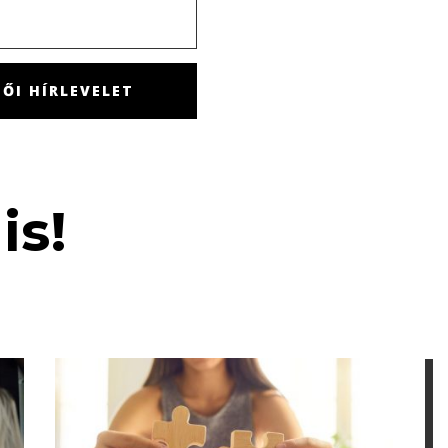
ŐI HÍRLEVELET
is!