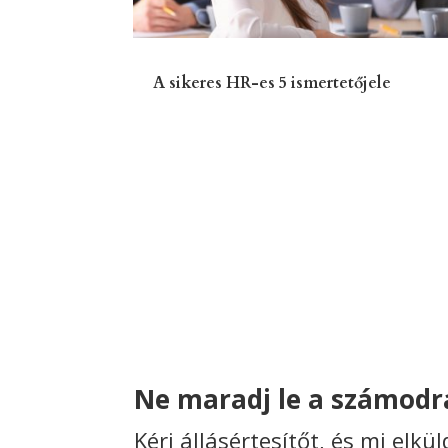
A sikeres HR-es 5 ismertetőjele
Ne maradj le a számodra
Kérj állásértesítőt, és mi elkü