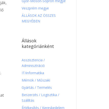
Győr-Moson-Sopron megye
ják,
Veszprém megye
lő
ÁLLÁSOK AZ ÖSSZES
MEGYÉBEN
Állások
kategóriánként
Asszisztencia /
Adminisztráció
.
IT/informatika
Mérnök / Műszaki
Gyártás / Termelés
Beszerzés / Logisztika /
kat
Szállítás
Értékesítés / Kereskedelem