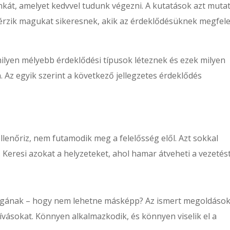
nkát, amelyet kedvvel tudunk végezni. A kutatások azt mutat
érzik magukat sikeresnek, akik az érdeklődésüknek megfele
milyen mélyebb érdeklődési típusok léteznek és ezek milyen
Az egyik szerint a következő jellegzetes érdeklődés
 ellenőriz, nem futamodik meg a felelősség elől. Azt sokkal
k. Keresi azokat a helyzeteket, ahol hamar átveheti a vezetést
magának – hogy nem lehetne másképp? Az ismert megoldáso
hívásokat. Könnyen alkalmazkodik, és könnyen viselik el a