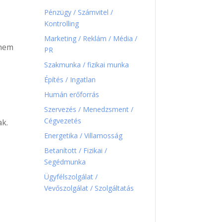
Pénzügy / Számvitel /
Kontrolling
Marketing / Reklám / Média /
 nem
PR
Szakmunka / fizikai munka
Építés / Ingatlan
Humán erőforrás
Szervezés / Menedzsment /
Cégvezetés
ak.
Energetika / Villamosság
Betanított / Fizikai /
Segédmunka
Ügyfélszolgálat /
Vevőszolgálat / Szolgáltatás