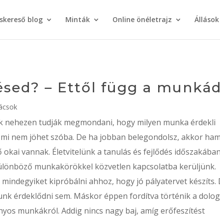
áskereső blog
Minták
Online önéletrajz
Állások
ésed? – Ettől függ a munká
nácsok
k nehezen tudják megmondani, hogy milyen munka érdekli
y mi nem jöhet szóba. De ha jobban belegondolsz, akkor ha
 okai vannak. Életvitelünk a tanulás és fejlődés időszakába
ülönböző munkakörökkel közvetlen kapcsolatba kerüljünk.
l mindegyiket kipróbálni ahhoz, hogy jó pályatervet készíts.
nk érdeklődni sem. Máskor éppen fordítva történik a dolog
nyos munkákról. Addig nincs nagy baj, amíg erőfeszítést