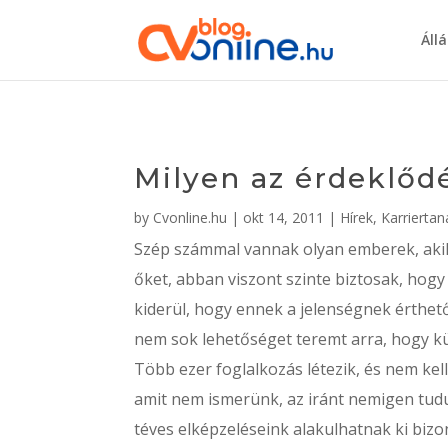
Áll
Milyen az érdeklőd
by
Cvonline.hu
|
okt 14, 2011
|
Hírek
,
Karrierta
Szép számmal vannak olyan emberek, aki
őket, abban viszont szinte biztosak, hog
kiderül, hogy ennek a jelenségnek érthető
nem sok lehetőséget teremt arra, hogy k
Több ezer foglalkozás létezik, és nem kel
amit nem ismerünk, az iránt nemigen tudu
téves elképzeléseink alakulhatnak ki bizo