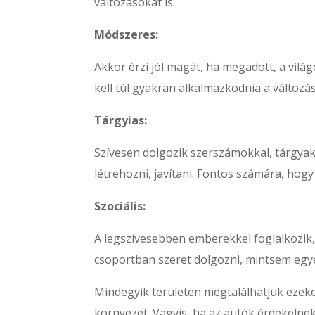
változásokat is.
Módszeres:
Akkor érzi jól magát, ha megadott, a vilá
kell túl gyakran alkalmazkodnia a változás
Tárgyias:
Szívesen dolgozik szerszámokkal, tárgyakk
létrehozni, javítani. Fontos számára, ho
Szociális:
A legszívesebben emberekkel foglalkozik, 
csoportban szeret dolgozni, mintsem egy
Mindegyik területen megtalálhatjuk ezeke
környezet. Vagyis, ha az autók érdekelnek,