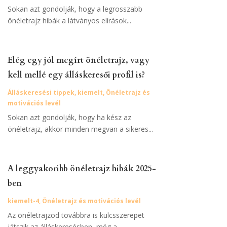
Sokan azt gondolják, hogy a legrosszabb
önéletrajz hibák a látványos elírások...
Elég egy jól megírt önéletrajz, vagy
kell mellé egy álláskeresői profil is?
Álláskeresési tippek
,
kiemelt
,
Önéletrajz és
motivációs levél
Sokan azt gondolják, hogy ha kész az
önéletrajz, akkor minden megvan a sikeres...
A leggyakoribb önéletrajz hibák 2025-
ben
kiemelt-4
,
Önéletrajz és motivációs levél
Az önéletrajzod továbbra is kulcsszerepet
játszik az álláskeresésben, még a...