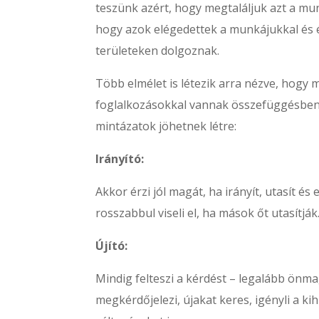
teszünk azért, hogy megtaláljuk azt a mu
hogy azok elégedettek a munkájukkal és 
területeken dolgoznak.
Több elmélet is létezik arra nézve, hogy 
foglalkozásokkal vannak összefüggésben. 
mintázatok jöhetnek létre:
Irányító:
Akkor érzi jól magát, ha irányít, utasít és
rosszabbul viseli el, ha mások őt utasítjá
Újító:
Mindig felteszi a kérdést – legalább ön
megkérdőjelezi, újakat keres, igényli a ki