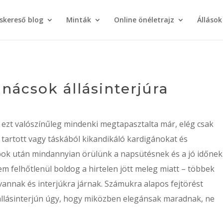
áskereső blog
Minták
Online önéletrajz
Állások
anácsok állásinterjúra
 ezt valószínűleg mindenki megtapasztalta már, elég csak
 tartott vagy táskából kikandikáló kardigánokat és
pok után mindannyian örülünk a napsütésnek és a jó időnek
 felhőtlenül boldog a hirtelen jött meleg miatt – többek
vannak és interjúkra járnak. Számukra alapos fejtörést
állásinterjún úgy, hogy miközben elegánsak maradnak, ne