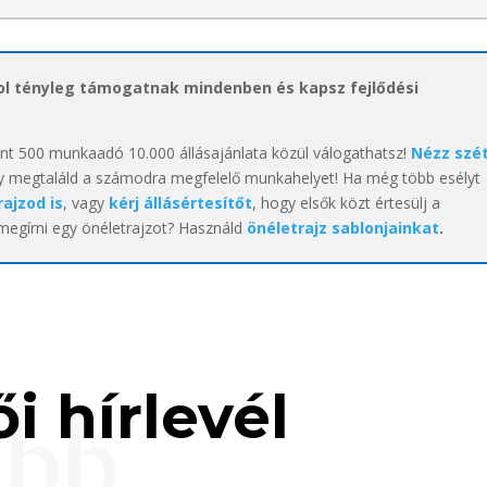
hol tényleg támogatnak mindenben és kapsz fejlődési
int 500 munkaadó 10.000 állásajánlata közül válogathatsz!
Nézz szé
y megtaláld a számodra megfelelő munkahelyet! Ha még több esélyt
rajzod is
, vagy
kérj állásértesítőt
, hogy elsők közt értesülj a
 megírni egy önéletrajzot? Használd
önéletrajz sablonjainkat
.
i hírlevél
ebb