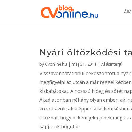
Áll
Nyári öltözködési t
by
Cvonline.hu
|
máj 31, 2011
|
Állásinterjú
Visszavonhatatlanul beköszöntött a nyár,
megfigyelni az utcán a már reggel kézben
kiskabátokat. A hosszú hideg és sötét na
Akad azonban néhány olyan ember, aki nem
között azok, akik éppen álláskeresésben 
okozhat, hogy miként jelenjenek meg az 
kapjanak hőgutát.