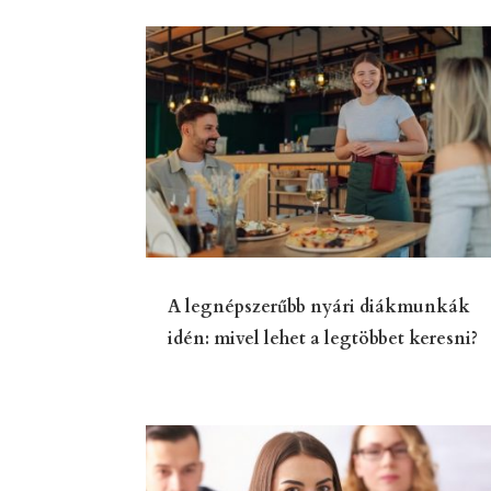
A legnépszerűbb nyári diákmunkák
idén: mivel lehet a legtöbbet keresni?