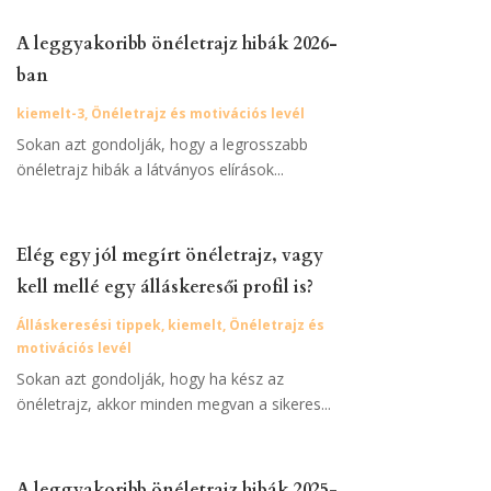
A leggyakoribb önéletrajz hibák 2026-
ban
kiemelt-3
,
Önéletrajz és motivációs levél
Sokan azt gondolják, hogy a legrosszabb
önéletrajz hibák a látványos elírások...
Elég egy jól megírt önéletrajz, vagy
kell mellé egy álláskeresői profil is?
Álláskeresési tippek
,
kiemelt
,
Önéletrajz és
motivációs levél
Sokan azt gondolják, hogy ha kész az
önéletrajz, akkor minden megvan a sikeres...
A leggyakoribb önéletrajz hibák 2025-