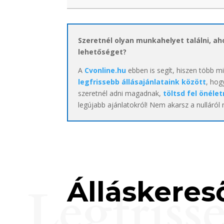
Szeretnél olyan munkahelyet találni, a
lehetőséget?
A
Cvonline.hu
ebben is segít, hiszen több m
legfrissebb állásajánlataink között
, hog
szeretnél adni magadnak,
töltsd fel önélet
legújabb ajánlatokról! Nem akarsz a nulláról
Álláskereső
Legfriss