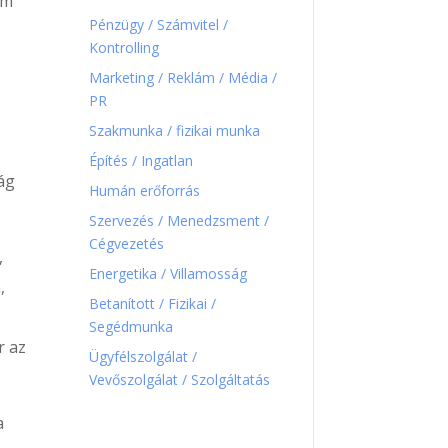
em
Pénzügy / Számvitel /
Kontrolling
Marketing / Reklám / Média /
PR
Szakmunka / fizikai munka
Építés / Ingatlan
rág
Humán erőforrás
Szervezés / Menedzsment /
Cégvezetés
,
Energetika / Villamosság
,
Betanított / Fizikai /
Segédmunka
r az
Ügyfélszolgálat /
Vevőszolgálat / Szolgáltatás
a