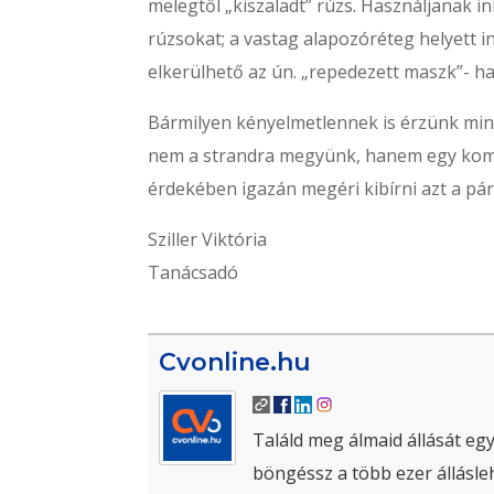
melegtől „kiszaladt” rúzs. Használjanak i
rúzsokat; a vastag alapozóréteg helyett i
elkerülhető az ún. „repedezett maszk”- ha
Bármilyen kényelmetlennek is érzünk mi
nem a strandra megyünk, hanem egy komol
érdekében igazán megéri kibírni azt a pár
Sziller Viktória
Tanácsadó
Cvonline.hu
Találd meg álmaid állását egy
böngéssz a több ezer állásle