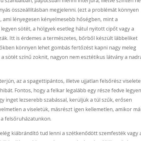
rú szandálban, papucsban menni interjúra, illetve szintén n
knyás összeállításban megjelenni. (ezt a problémát könnyen
zel, ami lényegesen kényelmesebb hőségben, mint a
 legyen sötét, a hölgyek esetleg hátul nyitott cipőt vagy a
zák. Itt is érdemes a természetes, bőrből készült lábbeliket
pőkben könnyen lehet gombás fertőzést kapni nagy meleg
el a sötét színű zoknit, nagyon nem esztétikus látvány a nad
jún, az a spagettipántos, illetve ujjatlan felsőrész viselete
hibát. Fontos, hogy a felkar legalább egy része fedve legyen
agy inget lezserebb szabással, kerüljük a túl szűk, erősen
yelmetlen a viseletük, másrészt igen kellemetlen, amikor má
t a felsőruházatunkon.
elég kiábrándító tud lenni a szétkenődött szemfesték vagy 