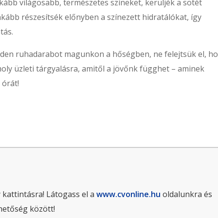
nkább világosabb, természetes színeket, kerüljék a sötét
nkább részesítsék előnyben a színezett hidratálókat, így
tás.
nden ruhadarabot magunkon a hőségben, ne felejtsük el, h
y üzleti tárgyalásra, amitől a jövőnk függhet – aminek
 órát!
 kattintásra! Látogass el a
www.cvonline.hu
oldalunkra és
hetőség között!