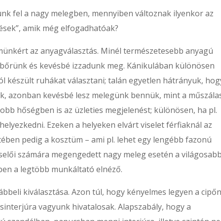
ünk fel a nagy melegben, mennyiben változnak ilyenkor az
gések”, amik még elfogadhatóak?
lmünkért az anyagválasztás. Minél természetesebb anyagú
ik bőrünk és kevésbé izzadunk meg. Kánikulában különösen
l készült ruhákat választani; talán egyetlen hátrányuk, hog
nek, azonban kevésbé lesz melegünk bennük, mint a műszála
yobb hőségben is az üzleties megjelenést; különösen, ha pl.
lyezkedni. Ezeken a helyeken elvárt viselet férfiaknál az
ében pedig a kosztüm – ami pl. lehet egy lengébb fazonú
iselői számára megengedett nagy meleg esetén a világosab
sben a legtöbb munkáltató elnéző.
ábbeli kiválasztása. Azon túl, hogy kényelmes legyen a cipőn
sinterjúra vagyunk hivatalosak. Alapszabály, hogy a