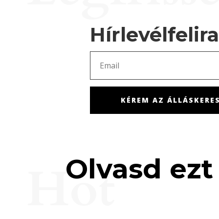
Hírlevélfelir
KÉREM AZ ÁLLÁSKERES
Olvasd ezt 
Hot