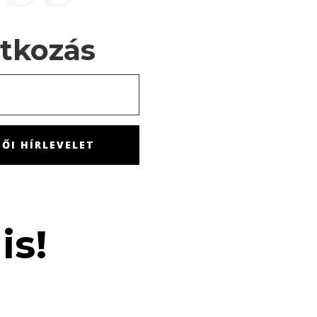
atkozás
ŐI HÍRLEVELET
is!