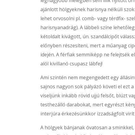
legnagyobb melegben sem illik nyitott or
ajánlott hölgyeknek harisnya nélküli szo
lehet orvosolni pl. comb- vagy térdfix- s
harisnyanadrág). A lábbeli színe lehetőleg
kétoldalt kivágott, ún. szandálcipőt válass
előnyben részesíteni, mert a műanyag ci
idején. A férfiak semmiképp ne felejtsék 
alól kivillanó csupasz lábfej!
Ami szintén nem megengedett egy állásinter
sajnos nagyon sok pályázó követi el ezt a 
viseljünk inkább rövid ujjú felsőt, blúzt v
testhezálló darabokat, mert egyrészt kén
interjúra érkezésünkkor izzadságfolt virí
A hölgyek bánjanak óvatosan a sminkkel, 