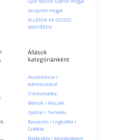
Győr-Moson-Sopron megye
Veszprém megye
ÁLLÁSOK AZ ÖSSZES
MEGYÉBEN
y
Állások
kategóriánként
s
Asszisztencia /
Adminisztráció
IT/informatika
b
Mérnök / Műszaki
Gyártás / Termelés
k,
Beszerzés / Logisztika /
Szállítás
Értékesítés / Kereskedelem