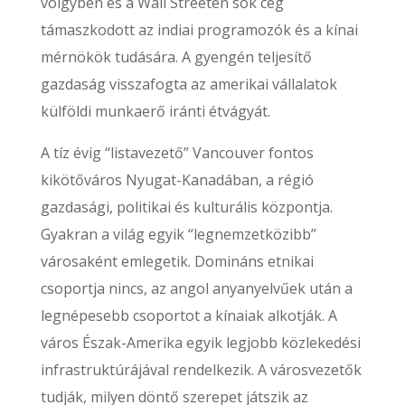
völgyben és a Wall Streeten sok cég
támaszkodott az indiai programozók és a kínai
mérnökök tudására. A gyengén teljesítő
gazdaság visszafogta az amerikai vállalatok
külföldi munkaerő iránti étvágyát.
A tíz évig “listavezető” Vancouver fontos
kikötőváros Nyugat-Kanadában, a régió
gazdasági, politikai és kulturális központja.
Gyakran a világ egyik “legnemzetközibb”
városaként emlegetik. Domináns etnikai
csoportja nincs, az angol anyanyelvűek után a
legnépesebb csoportot a kínaiak alkotják. A
város Észak-Amerika egyik legjobb közlekedési
infrastruktúrájával rendelkezik. A városvezetők
tudják, milyen döntő szerepet játszik az