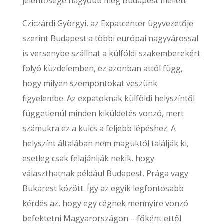
jelentősége nagyobb még Budapest mellett.
Cziczárdi Györgyi, az Expatcenter ügyvezetője
szerint Budapest a többi európai nagyvárossal
is versenybe szállhat a külföldi szakemberekért
folyó küzdelemben, ez azonban attól függ,
hogy milyen szempontokat veszünk
figyelembe. Az expatoknak külföldi helyszíntől
függetlenül minden kiküldetés vonzó, mert
számukra ez a kulcs a feljebb lépéshez. A
helyszínt általában nem maguktól találják ki,
esetleg csak felajánlják nekik, hogy
választhatnak például Budapest, Prága vagy
Bukarest között. Így az egyik legfontosabb
kérdés az, hogy egy cégnek mennyire vonzó
befektetni Magyarországon – főként ettől