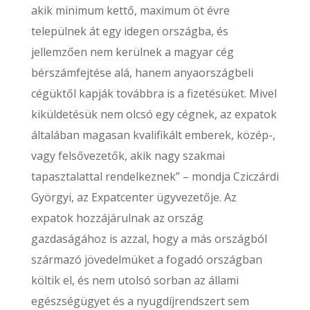
akik minimum kettő, maximum öt évre
települnek át egy idegen országba, és
jellemzően nem kerülnek a magyar cég
bérszámfejtése alá, hanem anyaországbeli
cégüktől kapják továbbra is a fizetésüket. Mivel
kiküldetésük nem olcsó egy cégnek, az expatok
általában magasan kvalifikált emberek, közép-,
vagy felsővezetők, akik nagy szakmai
tapasztalattal rendelkeznek” – mondja Cziczárdi
Györgyi, az Expatcenter ügyvezetője. Az
expatok hozzájárulnak az ország
gazdaságához is azzal, hogy a más országból
származó jövedelmüket a fogadó országban
költik el, és nem utolsó sorban az állami
egészségügyet és a nyugdíjrendszert sem