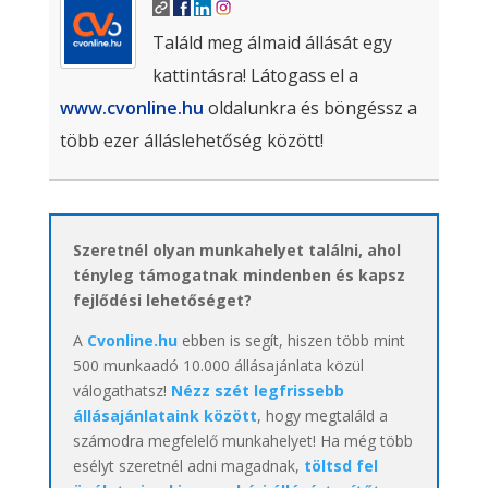
Találd meg álmaid állását egy
kattintásra! Látogass el a
www.cvonline.hu
oldalunkra és böngéssz a
több ezer álláslehetőség között!
Szeretnél olyan munkahelyet találni, ahol
tényleg támogatnak mindenben és kapsz
fejlődési lehetőséget?
A
Cvonline.hu
ebben is segít, hiszen több mint
500 munkaadó 10.000 állásajánlata közül
válogathatsz!
Nézz szét legfrissebb
állásajánlataink között
, hogy megtaláld a
számodra megfelelő munkahelyet! Ha még több
esélyt szeretnél adni magadnak,
töltsd fel