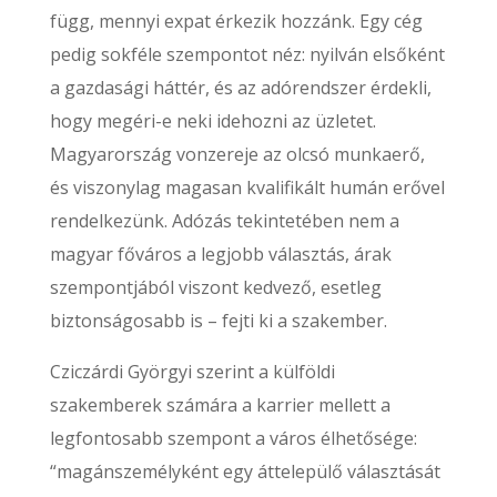
függ, mennyi expat érkezik hozzánk. Egy cég
pedig sokféle szempontot néz: nyilván elsőként
a gazdasági háttér, és az adórendszer érdekli,
hogy megéri-e neki idehozni az üzletet.
Magyarország vonzereje az olcsó munkaerő,
és viszonylag magasan kvalifikált humán erővel
rendelkezünk. Adózás tekintetében nem a
magyar főváros a legjobb választás, árak
szempontjából viszont kedvező, esetleg
biztonságosabb is – fejti ki a szakember.
Cziczárdi Györgyi szerint a külföldi
szakemberek számára a karrier mellett a
legfontosabb szempont a város élhetősége:
“magánszemélyként egy áttelepülő választását