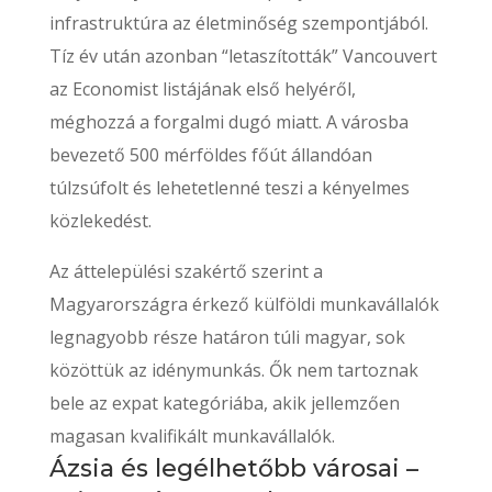
infrastruktúra az életminőség szempontjából.
Tíz év után azonban “letaszították” Vancouvert
az Economist listájának első helyéről,
méghozzá a forgalmi dugó miatt. A városba
bevezető 500 mérföldes főút állandóan
túlzsúfolt és lehetetlenné teszi a kényelmes
közlekedést.
Az áttelepülési szakértő szerint a
Magyarországra érkező külföldi munkavállalók
legnagyobb része határon túli magyar, sok
közöttük az idénymunkás. Ők nem tartoznak
bele az expat kategóriába, akik jellemzően
magasan kvalifikált munkavállalók.
Ázsia és legélhetőbb városai –