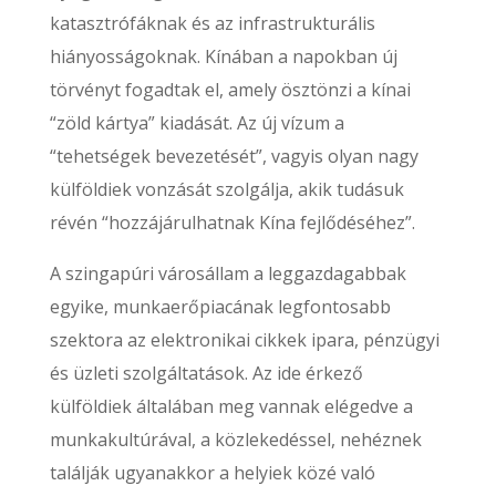
katasztrófáknak és az infrastrukturális
hiányosságoknak. Kínában a napokban új
törvényt fogadtak el, amely ösztönzi a kínai
“zöld kártya” kiadását. Az új vízum a
“tehetségek bevezetését”, vagyis olyan nagy
külföldiek vonzását szolgálja, akik tudásuk
révén “hozzájárulhatnak Kína fejlődéséhez”.
A szingapúri városállam a leggazdagabbak
egyike, munkaerőpiacának legfontosabb
szektora az elektronikai cikkek ipara, pénzügyi
és üzleti szolgáltatások. Az ide érkező
külföldiek általában meg vannak elégedve a
munkakultúrával, a közlekedéssel, nehéznek
találják ugyanakkor a helyiek közé való