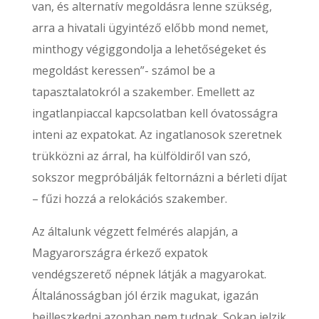
van, és alternatív megoldásra lenne szükség,
arra a hivatali ügyintéző előbb mond nemet,
minthogy végiggondolja a lehetőségeket és
megoldást keressen”- számol be a
tapasztalatokról a szakember. Emellett az
ingatlanpiaccal kapcsolatban kell óvatosságra
inteni az expatokat. Az ingatlanosok szeretnek
trükközni az árral, ha külföldiről van szó,
sokszor megpróbálják feltornázni a bérleti díjat
– fűzi hozzá a relokációs szakember.
Az általunk végzett felmérés alapján, a
Magyarországra érkező expatok
vendégszerető népnek látják a magyarokat.
Általánosságban jól érzik magukat, igazán
beilleszkedni azonban nem tudnak. Sokan jelzik