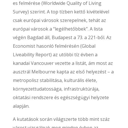
es felmérése (Worldwide Quality of Living
Survey) szerint. A top tízben kettő kivételével
csak európai városok szerepelnek, tehát az
európai városok a “legélhetőbbek”. A lista
végén Bagdad áll, Budapest a 73. a 221-ből. Az
Economist hasonló felmérésén (Global
Liveability Report) az utóbbi tíz évben a
kanadai Vancouver vezette a listát, ám most az
ausztrál Melbourne kapta az első helyezést – a
metropolisz stabilitása, kulturális élete,
környezettudatossága, infrastruktúrája,
oktatási rendszere és egészségügyi helyzete
alapján.
A kutatások során világszerte több mint száz
várost vizsgálnak meg minden évben az