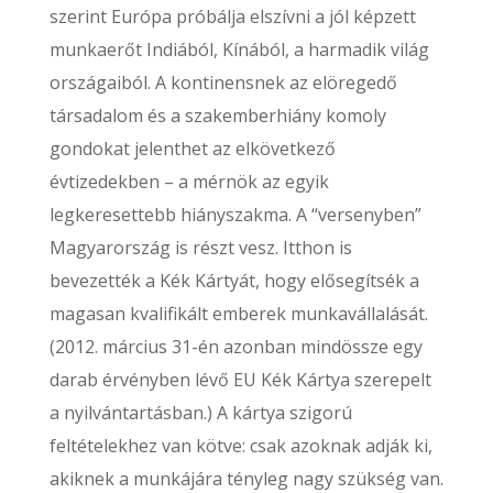
szerint Európa próbálja elszívni a jól képzett
munkaerőt Indiából, Kínából, a harmadik világ
országaiból. A kontinensnek az elöregedő
társadalom és a szakemberhiány komoly
gondokat jelenthet az elkövetkező
évtizedekben – a mérnök az egyik
legkeresettebb hiányszakma. A “versenyben”
Magyarország is részt vesz. Itthon is
bevezették a Kék Kártyát, hogy elősegítsék a
magasan kvalifikált emberek munkavállalását.
(2012. március 31-én azonban mindössze egy
darab érvényben lévő EU Kék Kártya szerepelt
a nyilvántartásban.) A kártya szigorú
feltételekhez van kötve: csak azoknak adják ki,
akiknek a munkájára tényleg nagy szükség van.