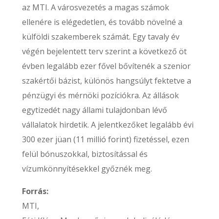
az MTI. A városvezetés a magas számok
ellenére is elégedetlen, és tovább növelné a
külföldi szakemberek számát. Egy tavaly év
végén bejelentett terv szerint a következő öt
évben legalább ezer fővel bővítenék a szenior
szakértői bázist, különös hangsúlyt fektetve a
pénzügyi és mérnöki pozíciókra. Az állások
egytizedét nagy állami tulajdonban lévő
vállalatok hirdetik. A jelentkezőket legalább évi
300 ezer jüan (11 millió forint) fizetéssel, ezen
felül bónuszokkal, biztosítással és
vízumkönnyítésekkel győznék meg.
Forrás:
MTI,