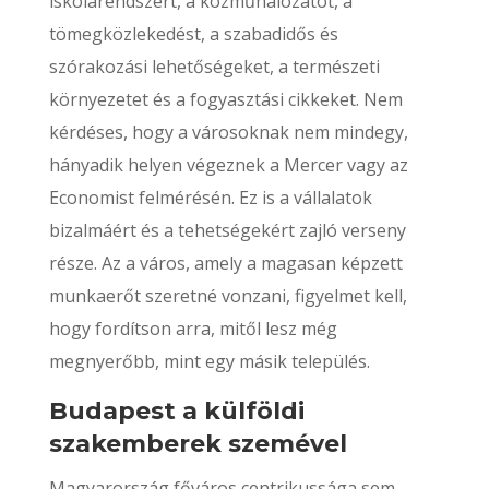
iskolarendszert, a közműhálózatot, a
tömegközlekedést, a szabadidős és
szórakozási lehetőségeket, a természeti
környezetet és a fogyasztási cikkeket. Nem
kérdéses, hogy a városoknak nem mindegy,
hányadik helyen végeznek a Mercer vagy az
Economist felmérésén. Ez is a vállalatok
bizalmáért és a tehetségekért zajló verseny
része. Az a város, amely a magasan képzett
munkaerőt szeretné vonzani, figyelmet kell,
hogy fordítson arra, mitől lesz még
megnyerőbb, mint egy másik település.
Budapest a külföldi
szakemberek szemével
Magyarország főváros centrikussága sem