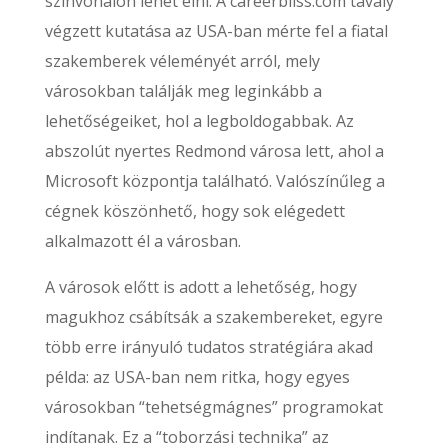
színvonalon lehet élni. A careerbliss.com tavaly
végzett kutatása az USA-ban mérte fel a fiatal
szakemberek véleményét arról, mely
városokban találják meg leginkább a
lehetőségeiket, hol a legboldogabbak. Az
abszolút nyertes Redmond városa lett, ahol a
Microsoft központja található. Valószínűleg a
cégnek köszönhető, hogy sok elégedett
alkalmazott él a városban.
A városok előtt is adott a lehetőség, hogy
magukhoz csábítsák a szakembereket, egyre
több erre irányuló tudatos stratégiára akad
példa: az USA-ban nem ritka, hogy egyes
városokban “tehetségmágnes” programokat
indítanak. Ez a “toborzási technika” az