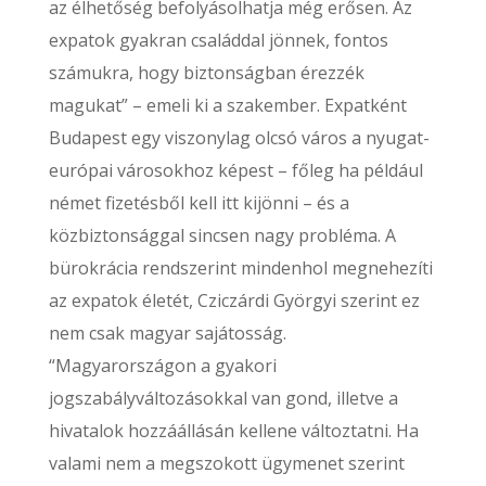
az élhetőség befolyásolhatja még erősen. Az
expatok gyakran családdal jönnek, fontos
számukra, hogy biztonságban érezzék
magukat” – emeli ki a szakember. Expatként
Budapest egy viszonylag olcsó város a nyugat-
európai városokhoz képest – főleg ha például
német fizetésből kell itt kijönni – és a
közbiztonsággal sincsen nagy probléma. A
bürokrácia rendszerint mindenhol megnehezíti
az expatok életét, Cziczárdi Györgyi szerint ez
nem csak magyar sajátosság.
“Magyarországon a gyakori
jogszabályváltozásokkal van gond, illetve a
hivatalok hozzáállásán kellene változtatni. Ha
valami nem a megszokott ügymenet szerint