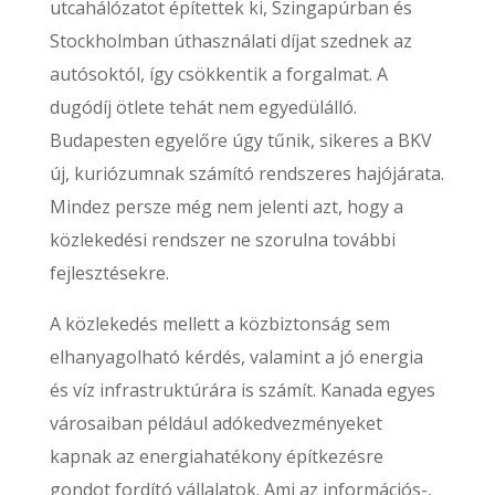
utcahálózatot építettek ki, Szingapúrban és
Stockholmban úthasználati díjat szednek az
autósoktól, így csökkentik a forgalmat. A
dugódíj ötlete tehát nem egyedülálló.
Budapesten egyelőre úgy tűnik, sikeres a BKV
új, kuriózumnak számító rendszeres hajójárata.
Mindez persze még nem jelenti azt, hogy a
közlekedési rendszer ne szorulna további
fejlesztésekre.
A közlekedés mellett a közbiztonság sem
elhanyagolható kérdés, valamint a jó energia
és víz infrastruktúrára is számít. Kanada egyes
városaiban például adókedvezményeket
kapnak az energiahatékony építkezésre
gondot fordító vállalatok. Ami az információs-,