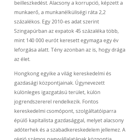
beilleszkedést. Alacsony a korrupció, képzett a
munkaerő, a munkanélküliségi ráta 2,2
százalékos. Egy 2010-es adat szerint
Szingapúrban az expatok 45 százaléka több,
mint 140 000 eurót keresett egymaga egy év
leforgása alatt. Tény azonban az is, hogy drága
az élet.
Hongkong egyike a világ kereskedelmi és
gazdasági központjainak. Úgynevezett
különleges igazgatású terület, külön
jogrendszererel rendelkezik. Fontos
kereskedelmi csomópont, szolgáltatóiparra
épülő kapitalista gazdasággal, melyet alacsony
adóterhek és a szabadkereskedelem jellemez. A
régió számos nagyvállalatának központja