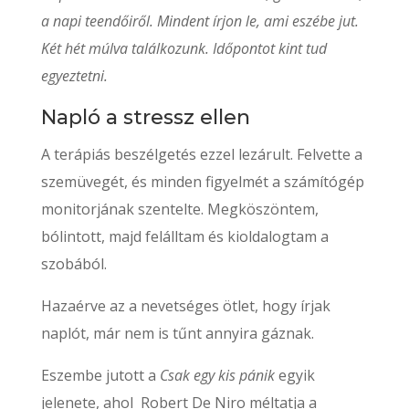
a napi teendőiről. Mindent írjon le, ami eszébe jut.
Két hét múlva találkozunk. Időpontot kint tud
egyeztetni.
Napló a stressz ellen
A terápiás beszélgetés ezzel lezárult. Felvette a
szemüvegét, és minden figyelmét a számítógép
monitorjának szentelte. Megköszöntem,
bólintott, majd felálltam és kioldalogtam a
szobából.
Hazaérve az a nevetséges ötlet, hogy írjak
naplót, már nem is tűnt annyira gáznak.
Eszembe jutott a
Csak egy kis pánik
egyik
jelenete, ahol Robert De Niro méltatja a