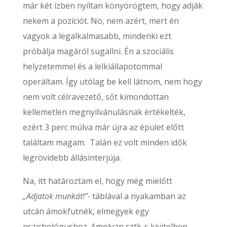
már két ízben nyíltan könyörögtem, hogy adják
nekem a pozíciót. No, nem azért, mert én
vagyok a legalkalmasabb, mindenki ezt
próbálja magáról sugallni. Én a szociális
helyzetemmel és a lelkiállapotommal
operáltam. Így utólag be kell látnom, nem hogy
nem volt célravezető, sőt kimondottan
kellemetlen megnyilvánulásnak értékelték,
ezért 3 perc múlva már újra az épület előtt
találtam magam. Talán ez volt minden idők
legrövidebb állásinterjúja.
Na, itt határoztam el, hogy még mielőtt
„Adjatok munkát!”-
táblával a nyakamban az
utcán ámokfutnék, elmegyek egy
pszichológushoz. Amolyan sztk-s kivitelben,