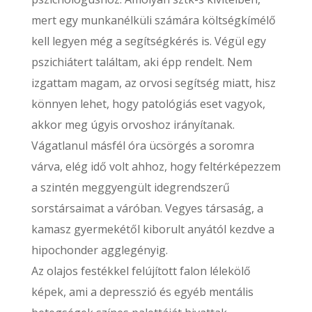
mert egy munkanélküli számára költségkímélő
kell legyen még a segítségkérés is. Végül egy
pszichiátert találtam, aki épp rendelt. Nem
izgattam magam, az orvosi segítség miatt, hisz
könnyen lehet, hogy patológiás eset vagyok,
akkor meg úgyis orvoshoz irányítanak.
Vágatlanul másfél óra ücsörgés a soromra
várva, elég idő volt ahhoz, hogy feltérképezzem
a szintén meggyengült idegrendszerű
sorstársaimat a váróban. Vegyes társaság, a
kamasz gyermekétől kiborult anyától kezdve a
hipochonder agglegényig.
Az olajos festékkel felújított falon lélekölő
képek, ami a depresszió és egyéb mentális