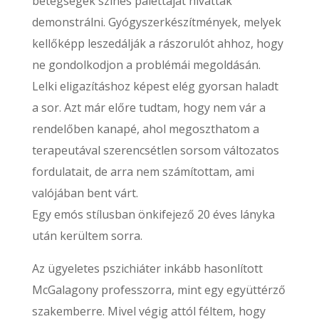
betegségek színes palettáját hivattak
demonstrálni. Gyógyszerkészítmények, melyek
kellőképp leszedálják a rászorulót ahhoz, hogy
ne gondolkodjon a problémái megoldásán.
Lelki eligazításhoz képest elég gyorsan haladt
a sor. Azt már előre tudtam, hogy nem vár a
rendelőben kanapé, ahol megoszthatom a
terapeutával szerencsétlen sorsom változatos
fordulatait, de arra nem számítottam, ami
valójában bent várt.
Egy emós stílusban önkifejező 20 éves lányka
után kerültem sorra.
Az ügyeletes pszichiáter inkább hasonlított
McGalagony professzorra, mint egy együttérző
szakemberre. Mivel végig attól féltem, hogy