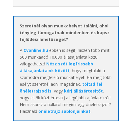
Szeretnél olyan munkahelyet találni, ahol
tényleg támogatnak mindenben és kapsz
fejlődési lehetőséget?
A
Cvonline.hu
ebben is segít, hiszen több mint
500 munkaadó 10.000 állásajánlata közül
válogathatsz!
Nézz szét legfrissebb
állásajánlataink között
, hogy megtaláld a
számodra megfelelő munkahelyet! Ha még több
esélyt szeretnél adni magadnak,
töltsd fel
önéletrajzod is
, vagy
kérj állásértesítőt
,
hogy elsők közt értesülj a legújabb ajánlatokról!
Nem akarsz a nulláról megírni egy önéletrajzot?
Használd
önéletrajz sablonjainkat
.