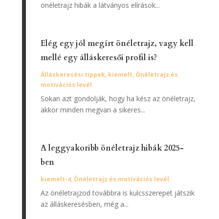
önéletrajz hibák a látványos elírások...
Elég egy jól megírt önéletrajz, vagy kell
mellé egy álláskeresői profil is?
Álláskeresési tippek
,
kiemelt
,
Önéletrajz és
motivációs levél
Sokan azt gondolják, hogy ha kész az önéletrajz,
akkor minden megvan a sikeres...
A leggyakoribb önéletrajz hibák 2025-
ben
kiemelt-4
,
Önéletrajz és motivációs levél
Az önéletrajzod továbbra is kulcsszerepet játszik
az álláskeresésben, még a...