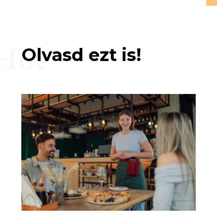
Hot
Olvasd ezt is!