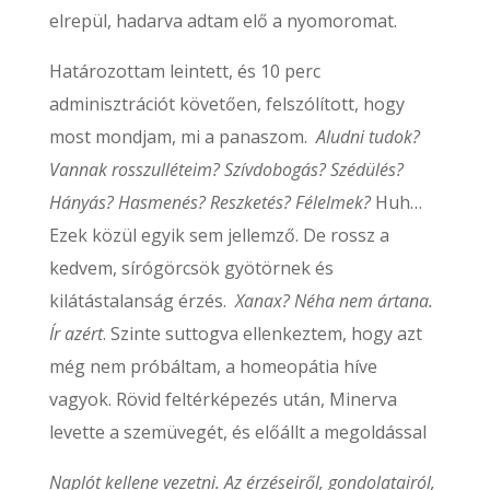
elrepül, hadarva adtam elő a nyomoromat.
Határozottam leintett, és 10 perc
adminisztrációt követően, felszólított, hogy
most mondjam, mi a panaszom.
Aludni tudok?
Vannak rosszulléteim? Szívdobogás? Szédülés?
Hányás? Hasmenés? Reszketés? Félelmek?
Huh…
Ezek közül egyik sem jellemző. De rossz a
kedvem, sírógörcsök gyötörnek és
kilátástalanság érzés.
Xanax? Néha nem ártana.
Ír azért
. Szinte suttogva ellenkeztem, hogy azt
még nem próbáltam, a homeopátia híve
vagyok. Rövid feltérképezés után, Minerva
levette a szemüvegét, és előállt a megoldással
Naplót kellene vezetni. Az érzéseiről, gondolatairól,