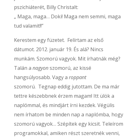
pszichiáterét, Billy Christalt:
„ Maga, maga… Doki! Maga nem semmi, maga
tud valamit!!”
Kerestem egy füzetet. Felírtam az első
dátumot. 2012. január 19. És alá? Nincs
munkám. Szomorú vagyok. Mit írhatnák még?
Talán a
nagyon
szomorú, az kissé
hangsúlyosabb. Vagy a
roppant
szomorú. Tegnap eddig jutottam. De ma már
tettre készebbnek érzem magam! Itt ülök a
naplómmal, és mindjárt írni kezdek. Végülis
nem írhatom be minden nap a naplómba, hogy
szomorú vagyok… Szépítek egy kicsit. Teleírom
programokkal, amiken részt szeretnék venni,