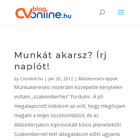
Munkát akarsz? Írj
naplót!
by
Cvonline.hu
|
jan 20, 2012
|
Álláskeresési tippek
Munkakeresési mizériám közepette kénytelen
voltam „szakemberhez” fordulni. A jól
megalapozott indokom az volt, hogy megóvjam
magam a teljes összeomlástól, és az
állásinterjúkon kiprovokált kínos jelenetektől.
Szakembernél tett látogatásom előtt ugyanis