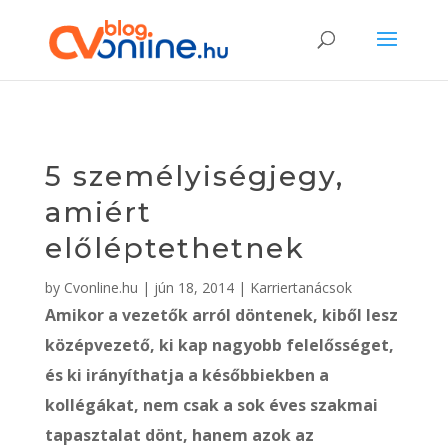
5 személyiségjegy,
amiért
előléptethetnek
by
Cvonline.hu
|
jún 18, 2014
|
Karriertanácsok
Amikor a vezetők arról döntenek, kiből lesz
középvezető, ki kap nagyobb felelősséget,
és ki irányíthatja a későbbiekben a
kollégákat, nem csak a sok éves szakmai
tapasztalat dönt, hanem azok az