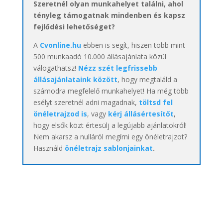
Szeretnél olyan munkahelyet találni, ahol
tényleg támogatnak mindenben és kapsz
fejlődési lehetőséget?
A
Cvonline.hu
ebben is segít, hiszen több mint
500 munkaadó 10.000 állásajánlata közül
válogathatsz!
Nézz szét legfrissebb
állásajánlataink között
, hogy megtaláld a
számodra megfelelő munkahelyet! Ha még több
esélyt szeretnél adni magadnak,
töltsd fel
önéletrajzod is
, vagy
kérj állásértesítőt
,
hogy elsők közt értesülj a legújabb ajánlatokról!
Nem akarsz a nulláról megírni egy önéletrajzot?
Használd
önéletrajz sablonjainkat
.