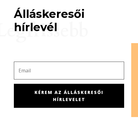
Álláskeresői
Legfrissebb
hírlevél
KÉREM AZ ÁLLÁSKERESŐI
HÍRLEVELET