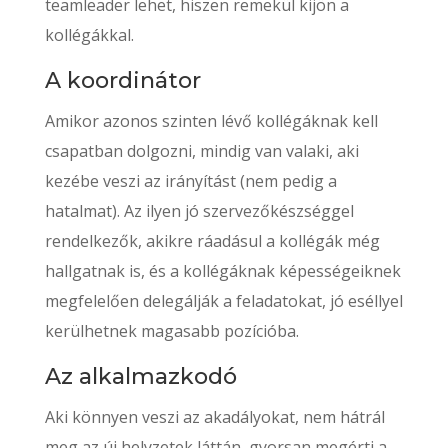
teamleader lehet, hiszen remekül kijön a
kollégákkal.
A koordinátor
Amikor azonos szinten lévő kollégáknak kell
csapatban dolgozni, mindig van valaki, aki
kezébe veszi az irányítást (nem pedig a
hatalmat). Az ilyen jó szervezőkészséggel
rendelkezők, akikre ráadásul a kollégák még
hallgatnak is, és a kollégáknak képességeiknek
megfelelően delegálják a feladatokat, jó eséllyel
kerülhetnek magasabb pozícióba.
Az alkalmazkodó
Aki könnyen veszi az akadályokat, nem hátrál
meg az új helyzetek láttán, gyorsan megérti a