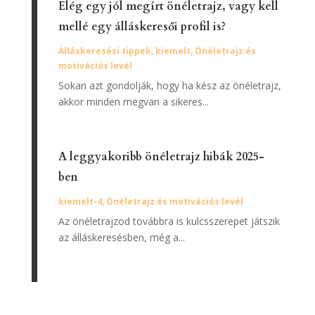
Elég egy jól megírt önéletrajz, vagy kell
mellé egy álláskeresői profil is?
Álláskeresési tippek
,
kiemelt
,
Önéletrajz és
motivációs levél
Sokan azt gondolják, hogy ha kész az önéletrajz,
akkor minden megvan a sikeres...
A leggyakoribb önéletrajz hibák 2025-
ben
kiemelt-4
,
Önéletrajz és motivációs levél
Az önéletrajzod továbbra is kulcsszerepet játszik
az álláskeresésben, még a...