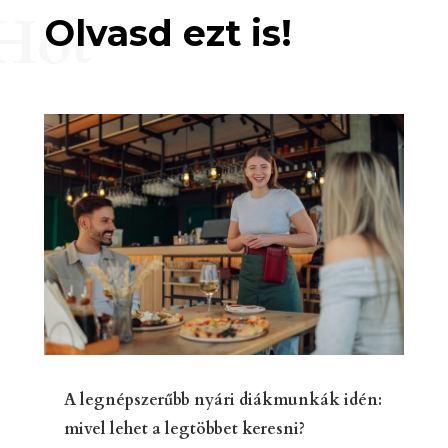
Hot
Olvasd ezt is!
A legnépszerűbb nyári diákmunkák idén:
mivel lehet a legtöbbet keresni?