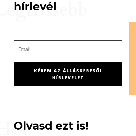
Legfrissebb
hírlevél
KÉREM AZ ÁLLÁSKERESŐI
HÍRLEVELET
Hot
Olvasd ezt is!