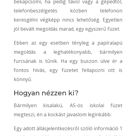
bekapcsolni, ha pedig távol vagy a gépedtől,
telefonbeszélgetés közben telefonon
keresgélni végképp nincs lehetőség. Egyetlen
jól bevált megoldás marad, egy egyszerű füzet.
Ebben az egy esetben tényleg a papíralapú
megoldás a leghatékonyabb, bármilyen
furcsának is tűnik. Ha egy buszon ülve ér a
fontos hívás, egy füzetet fellapozni ott is
könnyű.
Hogyan nézzen ki?
Bármilyen kisalakú, A5-ös iskolai füzet
megteszi, én a kockást javaslom leginkább.
Egy adott állásjelentkezésről szóló információ 1