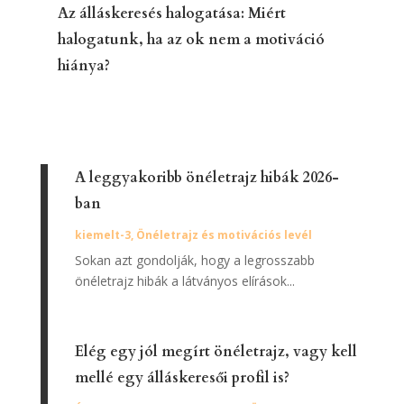
Az álláskeresés halogatása: Miért
halogatunk, ha az ok nem a motiváció
hiánya?
A leggyakoribb önéletrajz hibák 2026-
ban
kiemelt-3
,
Önéletrajz és motivációs levél
Sokan azt gondolják, hogy a legrosszabb
önéletrajz hibák a látványos elírások...
Elég egy jól megírt önéletrajz, vagy kell
mellé egy álláskeresői profil is?