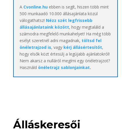
A
Cvonline.hu
ebben is segít, hiszen több mint
500 munkaadó 10.000 állásajánlata közül
válogathatsz!
Nézz szét legfrissebb
állásajánlataink között
, hogy megtaláld a
számodra megfelelő munkahelyet! Ha még több
esélyt szeretnél adni magadnak,
töltsd fel
önéletrajzod is
, vagy
kérj állásértesítőt
,
hogy elsők közt értesülj a legújabb ajánlatokról!
Nem akarsz a nulláról megírni egy önéletrajzot?
Használd
önéletrajz sablonjainkat
.
Álláskeresői