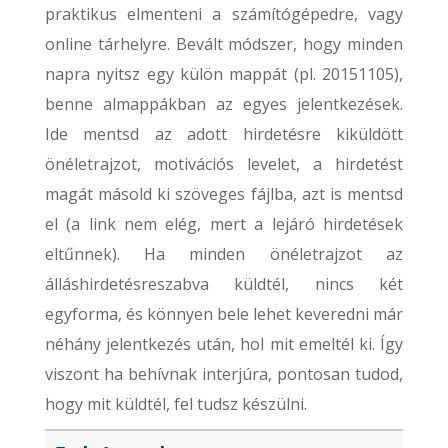
praktikus elmenteni a számítógépedre, vagy
online tárhelyre. Bevált módszer, hogy minden
napra nyitsz egy külön mappát (pl. 20151105),
benne almappákban az egyes jelentkezések.
Ide mentsd az adott hirdetésre kiküldött
önéletrajzot, motivációs levelet, a hirdetést
magát másold ki szöveges fájlba, azt is mentsd
el (a link nem elég, mert a lejáró hirdetések
eltűnnek). Ha minden önéletrajzot az
álláshirdetésreszabva küldtél, nincs két
egyforma, és könnyen bele lehet keveredni már
néhány jelentkezés után, hol mit emeltél ki. Így
viszont ha behívnak interjúra, pontosan tudod,
hogy mit küldtél, fel tudsz készülni.