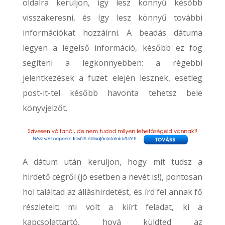
oldalra kerüljön, így lesz könnyű később
visszakeresni, és így lesz könnyű további
információkat hozzáírni. A beadás dátuma
legyen a legelső információ, később ez fog
segíteni a legkönnyebben: a régebbi
jelentkezések a füzet elején lesznek, esetleg
post-it-tel később havonta tehetsz bele
könyvjelzőt.
A dátum után kerüljön, hogy mit tudsz a
hirdető cégről (jó esetben a nevét is!), pontosan
hol találtad az álláshirdetést, és írd fel annak fő
részleteit: mi volt a kiírt feladat, ki a
kapcsolattartó, hová küldted az