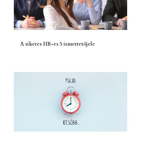
A sikeres HR-es 5 ismertetőjele