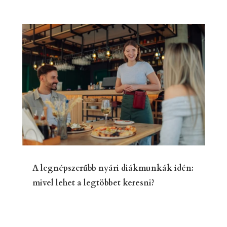
A legnépszerűbb nyári diákmunkák idén:
mivel lehet a legtöbbet keresni?