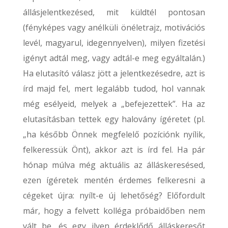
állásjelentkezésed, mit küldtél pontosan
(fényképes vagy anélküli önéletrajz, motivációs
levél, magyarul, idegennyelven), milyen fizetési
igényt adtál meg, vagy adtál-e meg egyáltalán.)
Ha elutasító válasz jött a jelentkezésedre, azt is
írd majd fel, mert legalább tudod, hol vannak
még esélyeid, melyek a „befejezettek”. Ha az
elutasításban tettek egy halovány ígéretet (pl.
„ha később Önnek megfelelő pozíciónk nyílik,
felkeressük Önt), akkor azt is írd fel. Ha pár
hónap múlva még aktuális az álláskeresésed,
ezen ígéretek mentén érdemes felkeresni a
cégeket újra: nyílt-e új lehetőség? Előfordult
már, hogy a felvett kolléga próbaidőben nem
vált be, és egy ilyen érdeklődő álláskeresőt