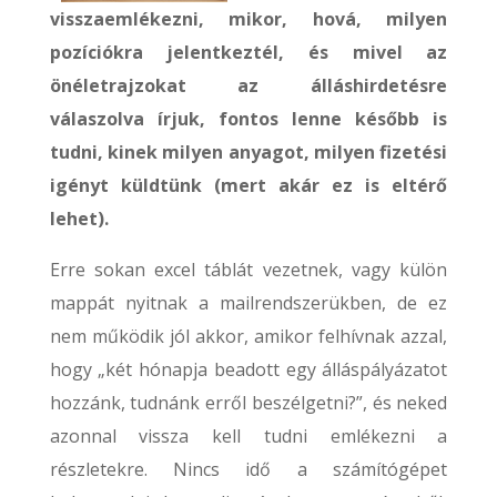
visszaemlékezni, mikor, hová, milyen
pozíciókra jelentkeztél, és mivel az
önéletrajzokat az álláshirdetésre
válaszolva írjuk, fontos lenne később is
tudni, kinek milyen anyagot, milyen fizetési
igényt küldtünk (mert akár ez is eltérő
lehet).
Erre sokan excel táblát vezetnek, vagy külön
mappát nyitnak a mailrendszerükben, de ez
nem működik jól akkor, amikor felhívnak azzal,
hogy „két hónapja beadott egy álláspályázatot
hozzánk, tudnánk erről beszélgetni?”, és neked
azonnal vissza kell tudni emlékezni a
részletekre. Nincs idő a számítógépet