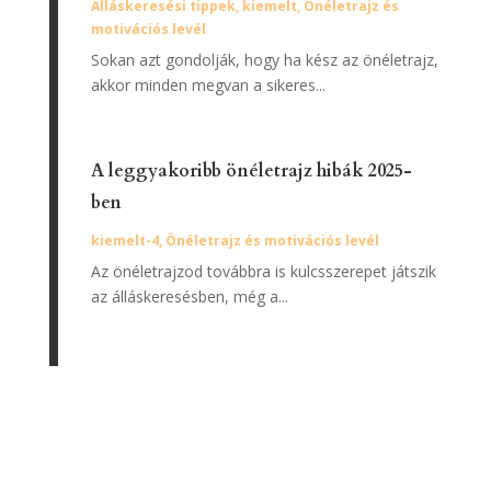
Álláskeresési tippek
,
kiemelt
,
Önéletrajz és
motivációs levél
Sokan azt gondolják, hogy ha kész az önéletrajz,
akkor minden megvan a sikeres...
A leggyakoribb önéletrajz hibák 2025-
ben
kiemelt-4
,
Önéletrajz és motivációs levél
Az önéletrajzod továbbra is kulcsszerepet játszik
az álláskeresésben, még a...