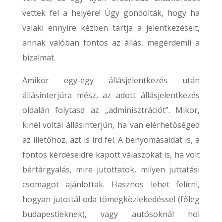
vettek fel a helyére! Úgy gondolták, hogy ha
valaki ennyire kézben tartja a jelentkezéseit,
annak valóban fontos az állás, megérdemli a
bizalmat.
Amikor egy-egy állásjelentkezés után
állásinterjúra mész, az adott állásjelentkezés
oldalán folytasd az „adminisztrációt”. Mikor,
kinél voltál állásinterjún, ha van elérhetőséged
az illetőhöz, azt is írd fel. A benyomásaidat is, a
fontos kérdéseidre kapott válaszokat is, ha volt
bértárgyalás, mire jutottatok, milyen juttatási
csomagot ajánlottak. Hasznos lehet felírni,
hogyan jutottál oda tömegközlekedéssel (főleg
budapestieknek), vagy autósoknál hol