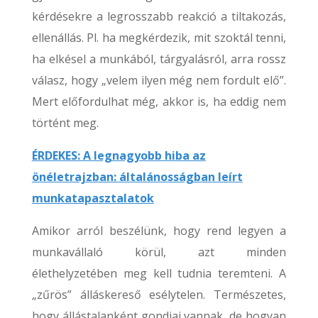
kérdésekre a legrosszabb reakció a tiltakozás,
ellenállás. Pl. ha megkérdezik, mit szoktál tenni,
ha elkésel a munkából, tárgyalásról, arra rossz
válasz, hogy „velem ilyen még nem fordult elő”.
Mert előfordulhat még, akkor is, ha eddig nem
történt meg.
ÉRDEKES: A legnagyobb hiba az
önéletrajzban: általánosságban leírt
munkatapasztalatok
Amikor arról beszélünk, hogy rend legyen a
munkavállaló körül, azt minden
élethelyzetében meg kell tudnia teremteni. A
„zűrös” álláskereső esélytelen. Természetes,
hogy állástalanként gondjai vannak, de hogyan