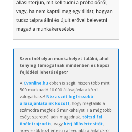
állásinterjún, mit kell tudni a próbaidőről,
vagy, ha nem kaptál meg egy állást, hogyan
tudsz talpra állni és újult erővel belevetni
magad a munkakeresésbe.
Szeretnél olyan munkahelyet találni, ahol
tényleg támogatnak mindenben és kapsz
fejlődési lehetőséget?
A
Cvonline.hu
ebben is segít, hiszen több mint
500 munkaadó 10.000 állásajánlata közül
válogathatsz!
Nézz szét legfrissebb
állásajánlataink között
, hogy megtaláld a
számodra megfelelő munkahelyet! Ha még több
esélyt szeretnél adni magadnak,
töltsd fel
önéletrajzod is
, vagy
kérj állásértesítőt
,
hogy elsők közt értesülj a legújabb ajánlatokról!