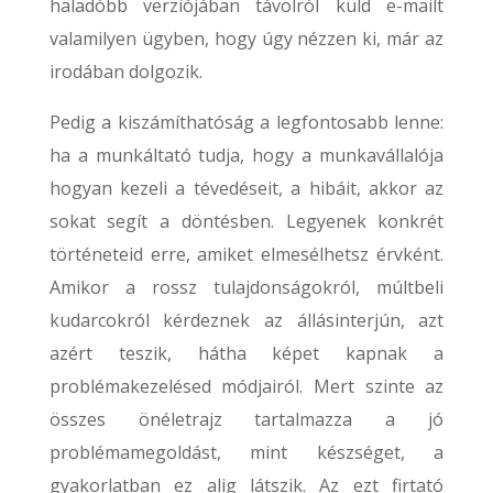
haladóbb verziójában távolról küld e-mailt
valamilyen ügyben, hogy úgy nézzen ki, már az
irodában dolgozik.
Pedig a kiszámíthatóság a legfontosabb lenne:
ha a munkáltató tudja, hogy a munkavállalója
hogyan kezeli a tévedéseit, a hibáit, akkor az
sokat segít a döntésben. Legyenek konkrét
történeteid erre, amiket elmesélhetsz érvként.
Amikor a rossz tulajdonságokról, múltbeli
kudarcokról kérdeznek az állásinterjún, azt
azért teszik, hátha képet kapnak a
problémakezelésed módjairól. Mert szinte az
összes önéletrajz tartalmazza a jó
problémamegoldást, mint készséget, a
gyakorlatban ez alig látszik. Az ezt firtató