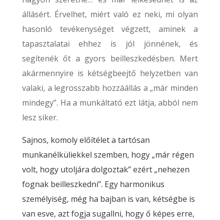
állásért. Érvelhet, miért való ez neki, mi olyan
hasonló tevékenységet végzett, aminek a
tapasztalatai ehhez is jól jönnének, és
segítenék őt a gyors beilleszkedésben. Mert
akármennyire is kétségbeejtő helyzetben van
valaki, a legrosszabb hozzáállás a „már minden
mindegy”. Ha a munkáltató ezt látja, abból nem
lesz siker.
Sajnos, komoly előítélet a tartósan
munkanélküliekkel szemben, hogy „már régen
volt, hogy utoljára dolgoztak” ezért „nehezen
fognak beilleszkedni”. Egy harmonikus
személyiség, még ha bajban is van, kétségbe is
van esve, azt fogja sugallni, hogy ő képes erre,