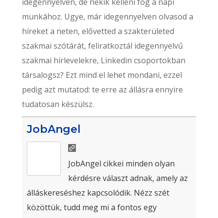
idegennyelven, de nekik kelleni fog a napi
munkához. Ugye, már idegennyelven olvasod a
híreket a neten, elővetted a szakterületed
szakmai szótárát, feliratkoztál idegennyelvű
szakmai hírlevelekre, Linkedin csoportokban
társalogsz? Ezt mind el lehet mondani, ezzel
pedig azt mutatod: te erre az állásra ennyire
tudatosan készülsz.
JobAngel
JobAngel cikkei minden olyan
kérdésre választ adnak, amely az
álláskereséshez kapcsolódik. Nézz szét
közöttük, tudd meg mi a fontos egy