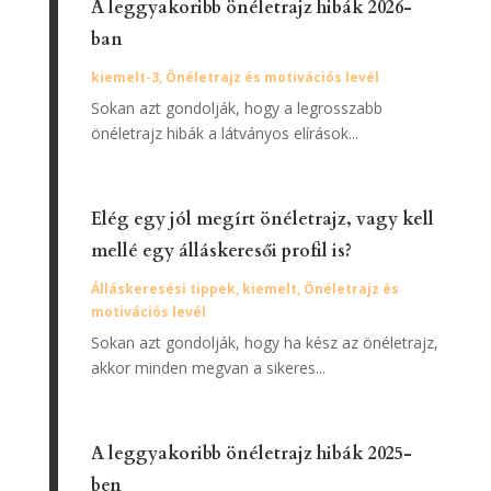
A leggyakoribb önéletrajz hibák 2026-
ban
kiemelt-3
,
Önéletrajz és motivációs levél
Sokan azt gondolják, hogy a legrosszabb
önéletrajz hibák a látványos elírások...
Elég egy jól megírt önéletrajz, vagy kell
mellé egy álláskeresői profil is?
Álláskeresési tippek
,
kiemelt
,
Önéletrajz és
motivációs levél
Sokan azt gondolják, hogy ha kész az önéletrajz,
akkor minden megvan a sikeres...
A leggyakoribb önéletrajz hibák 2025-
ben