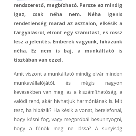
rendszerető, megbízható. Persze ez mindig
igaz, csak néha nem. Néha igenis
rendetlenség marad az asztalon, elkésik a
tárgyalásról, elront egy számítást, és rossz
lesz a jelentés. Emberek vagyunk, hibázunk
néha. Ez nem is baj, a munkáltató is
tisztában van ezzel.
Amit viszont a munkáltató mindig elvár minden
munkavállalójától, és mégis nagyon
kevesekben van meg, az a kiszámíthatóság, a
valódi rend, akár hívhatjuk harmóniának is. Mit
tesz, ha hibázik? Ha késik a vonat, betelefonál,
hogy késni fog, vagy megpróbál besunnyogni,
hogy a főnök meg ne lássa? A sunyiság