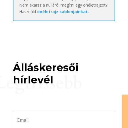
Nem akarsz a nulláról megírni egy önéletrajzot?
Használd
önéletrajz sablonjainkat
.
Álláskeresői
Legfrissebb
hírlevél