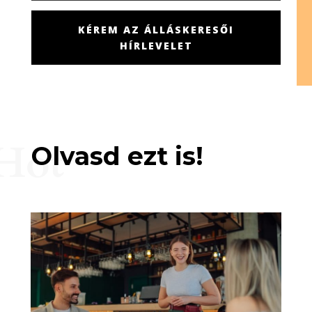
KÉREM AZ ÁLLÁSKERESŐI
HÍRLEVELET
Hot
Olvasd ezt is!