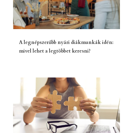
A legnépszerűbb nyári diákmunkák idén:
mivel lehet a legtöbbet keresni?