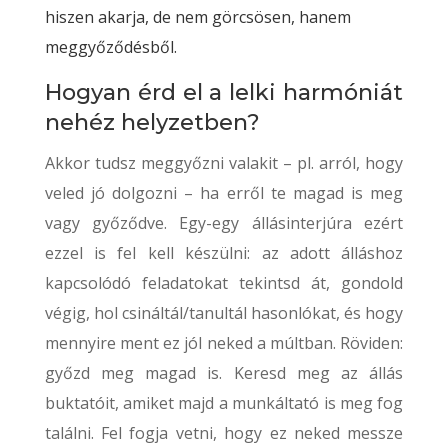
hiszen akarja, de nem görcsösen, hanem
meggyőződésből.
Hogyan érd el a lelki harmóniát
nehéz helyzetben?
Akkor tudsz meggyőzni valakit – pl. arról, hogy
veled jó dolgozni – ha erről te magad is meg
vagy győződve. Egy-egy állásinterjúra ezért
ezzel is fel kell készülni: az adott álláshoz
kapcsolódó feladatokat tekintsd át, gondold
végig, hol csináltál/tanultál hasonlókat, és hogy
mennyire ment ez jól neked a múltban. Röviden:
győzd meg magad is. Keresd meg az állás
buktatóit, amiket majd a munkáltató is meg fog
találni. Fel fogja vetni, hogy ez neked messze