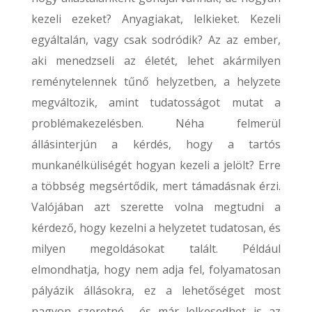
kezeli ezeket? Anyagiakat, lelkieket. Kezeli
egyáltalán, vagy csak sodródik? Az az ember,
aki menedzseli az életét, lehet akármilyen
reménytelennek tűnő helyzetben, a helyzete
megváltozik, amint tudatosságot mutat a
problémakezelésben. Néha felmerül
állásinterjún a kérdés, hogy a tartós
munkanélküliségét hogyan kezeli a jelölt? Erre
a többség megsértődik, mert támadásnak érzi.
Valójában azt szerette volna megtudni a
kérdező, hogy kezelni a helyzetet tudatosan, és
milyen megoldásokat talált. Például
elmondhatja, hogy nem adja fel, folyamatosan
pályázik állásokra, ez a lehetőséget most
nagyon szeretné… és már lelkesedhet is az