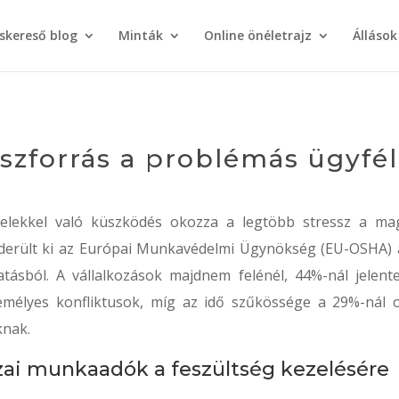
áskereső blog
Minták
Online önéletrajz
Állások
szforrás a problémás ügyfé
elekkel való küszködés okozza a legtöbb stressz a ma
erült ki az Európai Munkavédelmi Ügynökség (EU-OSHA) á
atásból. A vállalkozások majdnem felénél, 44%-nál jelent
mélyes konfliktusok, míg az idő szűkössége a 29%-nál 
knak.
zai munkaadók a feszültség kezelésére