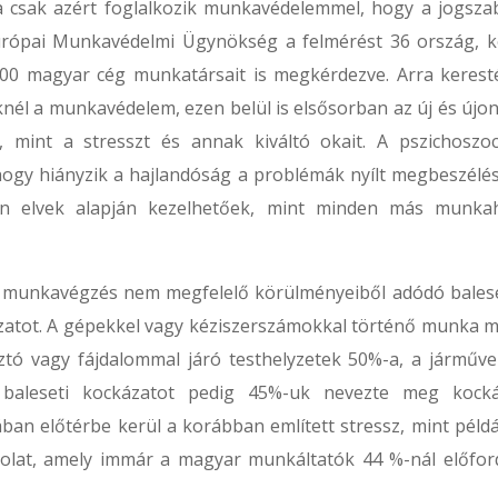
 csak azért foglalkozik munkavédelemmel, hogy a jogszab
urópai Munkavédelmi Ügynökség a felmérést 36 ország, k
00 magyar cég munkatársait is megkérdezve. Arra kerest
nél a munkavédelem, ezen belül is elsősorban az új és újo
, mint a stresszt és annak kiváltó okait. A pszichoszoci
ogy hiányzik a hajlandóság a problémák nyílt megbeszélés
on elvek alapján kezelhetőek, mint minden más munkah
i munkavégzés nem megfelelő körülményeiből adódó bales
zatot. A gépekkel vagy kéziszerszámokkal történő munka mi
sztó vagy fájdalommal járó testhelyzetek 50%-a, a járműve
baleseti kockázatot pedig 45%-uk nevezte meg kocká
an előtérbe kerül a korábban említett stressz, mint példá
olat, amely immár a magyar munkáltatók 44 %-nál előfor