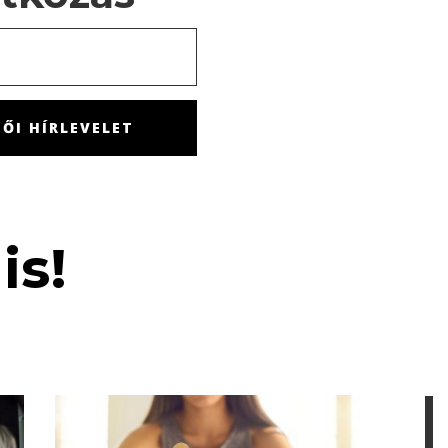
ŐI HÍRLEVELET
is!