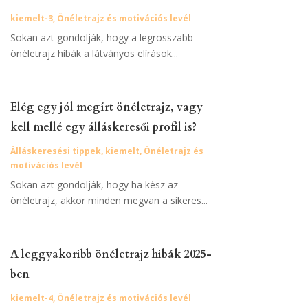
kiemelt-3
,
Önéletrajz és motivációs levél
Sokan azt gondolják, hogy a legrosszabb
önéletrajz hibák a látványos elírások...
Elég egy jól megírt önéletrajz, vagy
kell mellé egy álláskeresői profil is?
Álláskeresési tippek
,
kiemelt
,
Önéletrajz és
motivációs levél
Sokan azt gondolják, hogy ha kész az
önéletrajz, akkor minden megvan a sikeres...
A leggyakoribb önéletrajz hibák 2025-
ben
kiemelt-4
,
Önéletrajz és motivációs levél