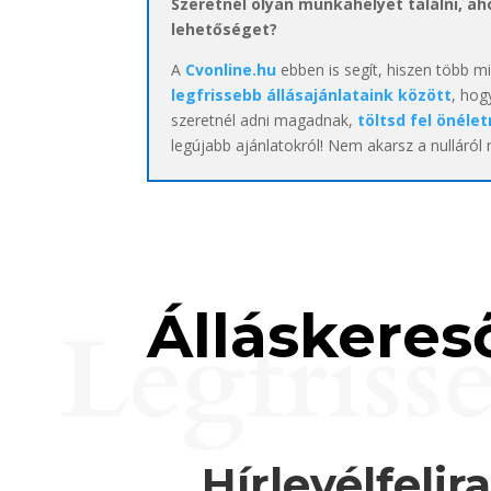
Szeretnél olyan munkahelyet találni, a
lehetőséget?
A
Cvonline.hu
ebben is segít, hiszen több m
legfrissebb állásajánlataink között
, hog
szeretnél adni magadnak,
töltsd fel önélet
legújabb ajánlatokról! Nem akarsz a nulláról
Álláskereső
Legfriss
Hírlevélfelir