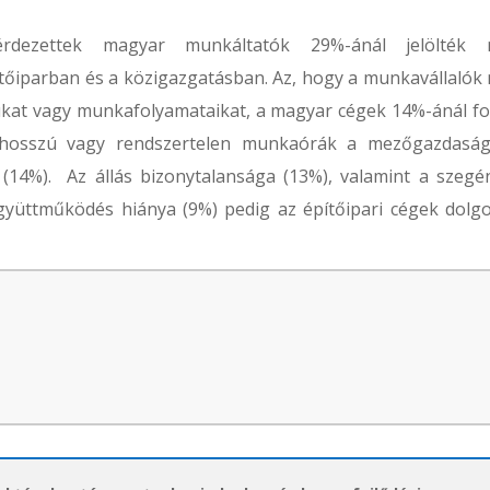
rdezettek magyar munkáltatók 29%-ánál jelölték
ítőiparban és a közigazgatásban. Az, hogy a munkavállalók
ukat vagy munkafolyamataikat, a magyar cégek 14%-ánál fo
A hosszú vagy rendszertelen munkaórák a mezőgazdasá
(14%). Az állás bizonytalansága (13%), valamint a szegé
gyüttműködés hiánya (9%) pedig az építőipari cégek dolgo