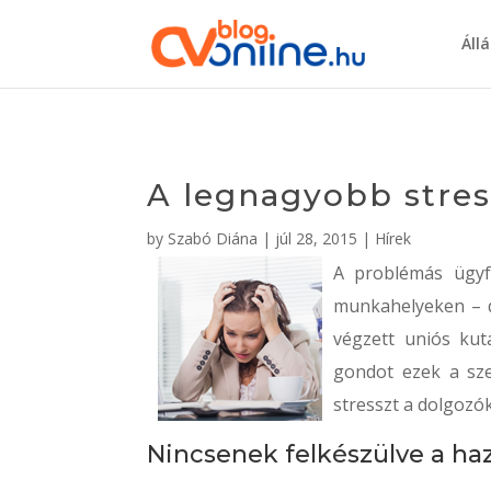
Áll
A legnagyobb stres
by
Szabó Diána
|
júl 28, 2015
|
Hírek
A problémás ügyf
munkahelyeken – d
végzett uniós kut
gondot ezek a sze
stresszt a dolgozó
Nincsenek felkészülve a ha