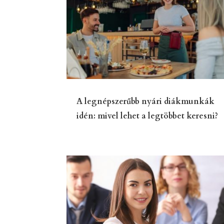
A legnépszerűbb nyári diákmunkák
idén: mivel lehet a legtöbbet keresni?