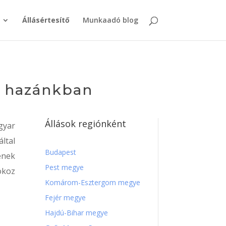
Állásértesítő
Munkaadó blog
l hazánkban
Állások regiónként
gyar
ltal
Budapest
enek
Pest megye
okoz
Komárom-Esztergom megye
Fejér megye
Hajdú-Bihar megye