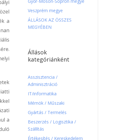
Győr-Moson-Sopron megye
ályi
Veszprém megye
özel
ÁLLÁSOK AZ ÖSSZES
ék a
MEGYÉBEN
nnan
ális
ére.
Állások
elyi
kategóriánként
Asszisztencia /
etek
Adminisztráció
atti
IT/informatika
kkel
Mérnök / Műszaki
zati
Gyártás / Termelés
ul a
Beszerzés / Logisztika /
duló
Szállítás
Értékesítés / Kereskedelem