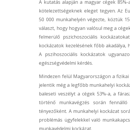
A kutatás alapján a magyar cégek 85%-a
kötelezettségeknek eleget tegyen. Az E
50 000 munkahelyén végezte, köztük 15
választ, hogy hogyan valósul meg a cégek
felmerülő pszichoszociális kockázatokat
kockázatok kezelésének főbb akadálya, h
A pszihoszociális kockázatok ugyanaz
egészségvédelmi kérdés.
Mindezen felül Magyarországon a fizika
jelentik még a legfőbb munkahelyi kocká
baleseti veszélyt a cégek 53%-a, a fára
történő munkavégzés során fennálló 
tényezőként. A munkahelyi kockázat soráb
problémás ügyfelekkel való munkakapcs
munkavédelmi kockázat.