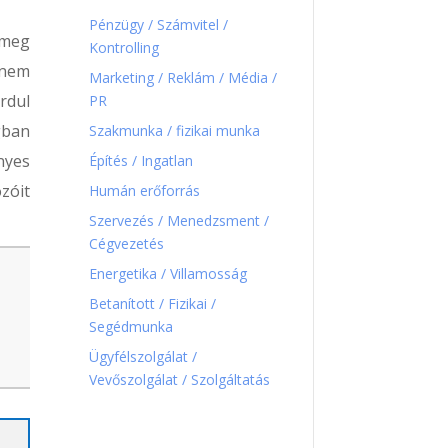
Pénzügy / Számvitel /
 meg
Kontrolling
 nem
Marketing / Reklám / Média /
rdul
PR
gban
Szakmunka / fizikai munka
nyes
Építés / Ingatlan
zóit
Humán erőforrás
Szervezés / Menedzsment /
Cégvezetés
Energetika / Villamosság
Betanított / Fizikai /
Segédmunka
Ügyfélszolgálat /
Vevőszolgálat / Szolgáltatás