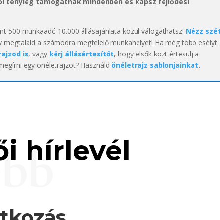
hol tényleg támogatnak mindenben és kapsz fejlődési
int 500 munkaadó 10.000 állásajánlata közül válogathatsz!
Nézz szé
y megtaláld a számodra megfelelő munkahelyet! Ha még több esélyt
rajzod is
, vagy
kérj állásértesítőt
, hogy elsők közt értesülj a
 megírni egy önéletrajzot? Használd
önéletrajz sablonjainkat
.
i hírlevél
ebb
atkozás