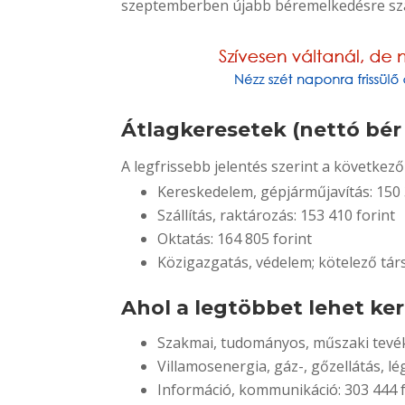
szeptemberben újabb béremelkedésre sz
Átlagkeresetek (nettó bér 
A legfrissebb jelentés szerint a követk
Kereskedelem, gépjárműjavítás: 150 
Szállítás, raktározás: 153 410 forint
Oktatás: 164 805 forint
Közigazgatás, védelem; kötelező tár
Ahol a legtöbbet lehet ker
Szakmai, tudományos, műszaki tevék
Villamosenergia, gáz-, gőzellátás, lé
Információ, kommunikáció: 303 444 f