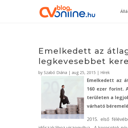
Áll
Emelkedett az átlag
legkevesebbet kere
by
Szabó Diána
|
aug 25, 2015
|
Hírek
Emelkedett az á
160 ezer forint.
területen a legjo
várható béremelé
2015. első félévé
időszakához viszonyítva. „A keresetek nö