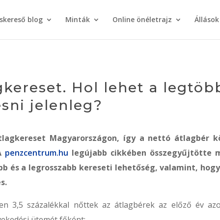
áskereső blog
Minták
Online önéletrajz
Állások
kereset. Hol lehet a legtöb
sni jelenleg?
tlagkereset Magyarországon, így a nettó átlagbér k
 A
penzcentrum.hu
legújabb cikkében összegyűjtötte 
bb és a legrosszabb kereseti lehetőség, valamint, hogy
s.
ben 3,5 százalékkal nőttek az átlagbérek az előző év az
vekedési ütemét főként: