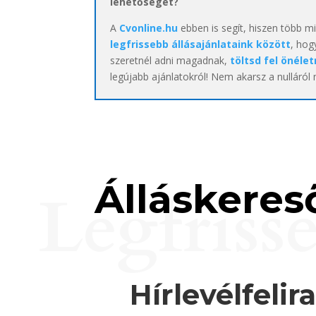
lehetőséget?
A
Cvonline.hu
ebben is segít, hiszen több m
legfrissebb állásajánlataink között
, hog
szeretnél adni magadnak,
töltsd fel önélet
legújabb ajánlatokról! Nem akarsz a nulláról
Álláskereső
Legfriss
Hírlevélfelir