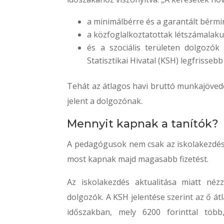
a minimálbérre és a garantált bér
a közfoglalkoztatottak létszámalaku
és a szociális területen dolgozók
Statisztikai Hivatal (KSH) legfrissebb
Tehát az átlagos havi bruttó munkajövede
jelent a dolgozónak.
Mennyit kapnak a tanítók?
A pedagógusok nem csak az iskolakezdés 
most kapnak majd magasabb fizetést.
Az iskolakezdés aktualitása miatt n
dolgozók. A KSH jelentése szerint az ő át
időszakban, mely 6200 forinttal több