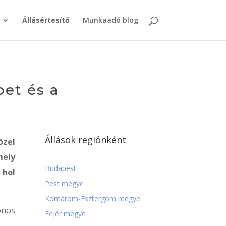
Állásértesítő
Munkaadó blog
bet és a
Állások regiónként
özel
mely
Budapest
 hol
Pest megye
Komárom-Esztergom megye
onos
Fejér megye