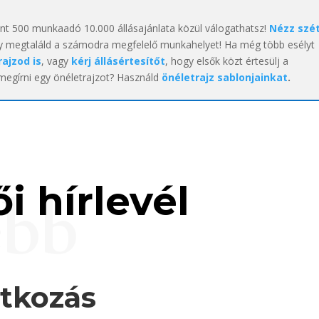
int 500 munkaadó 10.000 állásajánlata közül válogathatsz!
Nézz szé
y megtaláld a számodra megfelelő munkahelyet! Ha még több esélyt
rajzod is
, vagy
kérj állásértesítőt
, hogy elsők közt értesülj a
 megírni egy önéletrajzot? Használd
önéletrajz sablonjainkat
.
i hírlevél
ebb
atkozás