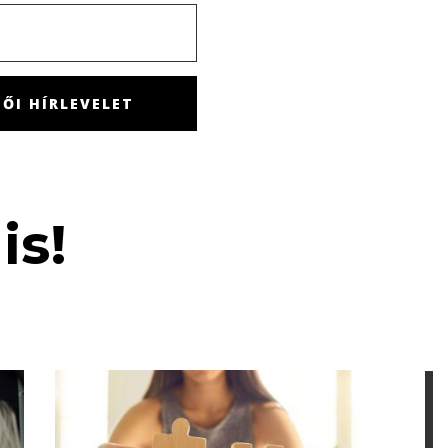
ŐI HÍRLEVELET
is!