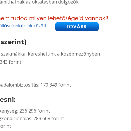
ámíthatnak az oktatásban dolgozók.
szerint)
ező szakmákkal kereshetünk a középmezőnyben
343 forint
sadalombiztosítás: 170 349 forint
esni:
enység: 236 296 forint
gkondicionálás: 283 608 forint
orint