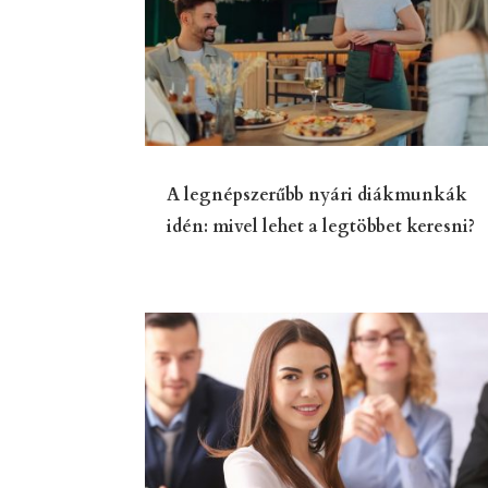
A legnépszerűbb nyári diákmunkák
idén: mivel lehet a legtöbbet keresni?