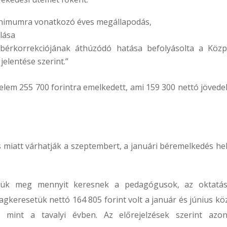
minimumra vonatkozó éves megállapodás,
lása
 bérkorrekciójának áthúzódó hatása befolyásolta a Közp
 jelentése szerint.”
lem 255 700 forintra emelkedett, ami 159 300 nettó jövede
miatt várhatják a szeptembert, a januári béremelkedés hel
ézzük meg mennyit keresnek a pedagógusok, az oktatá
lagkeresetük nettó 164 805 forint volt a január és június kö
, mint a tavalyi évben. Az előrejelzések szerint azo