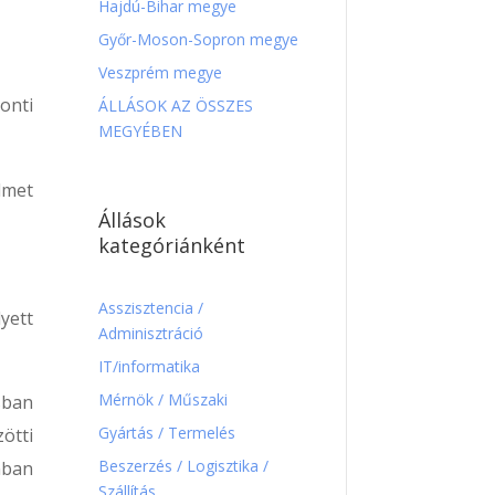
Hajdú-Bihar megye
Győr-Moson-Sopron megye
Veszprém megye
onti
ÁLLÁSOK AZ ÖSSZES
MEGYÉBEN
lmet
Állások
kategóriánként
Asszisztencia /
yett
Adminisztráció
IT/informatika
Mérnök / Műszaki
sban
Gyártás / Termelés
zötti
Beszerzés / Logisztika /
nban
Szállítás