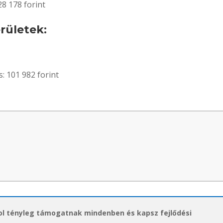
28 178 forint
erületek:
s: 101 982 forint
hol tényleg támogatnak mindenben és kapsz fejlődési