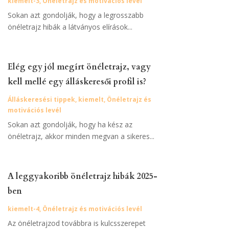
kiemelt-3
,
Önéletrajz és motivációs levél
Sokan azt gondolják, hogy a legrosszabb
önéletrajz hibák a látványos elírások...
Elég egy jól megírt önéletrajz, vagy
kell mellé egy álláskeresői profil is?
Álláskeresési tippek
,
kiemelt
,
Önéletrajz és
motivációs levél
Sokan azt gondolják, hogy ha kész az
önéletrajz, akkor minden megvan a sikeres...
A leggyakoribb önéletrajz hibák 2025-
ben
kiemelt-4
,
Önéletrajz és motivációs levél
Az önéletrajzod továbbra is kulcsszerepet