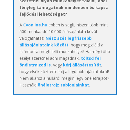
Szeretnél olyan munkahelyet találni, ahol
tényleg támogatnak mindenben és kapsz
fejlődési lehetőséget?
A
Cvonline.hu
ebben is segít, hiszen több mint
500 munkaadó 10.000 állásajánlata közül
válogathatsz!
Nézz szét legfrissebb
állásajánlataink között
, hogy megtaláld a
számodra megfelelő munkahelyet! Ha még több
esélyt szeretnél adni magadnak,
töltsd fel
önéletrajzod is
, vagy
kérj állásértesítőt
,
hogy elsők közt értesülj a legújabb ajánlatokról!
Nem akarsz a nulláról megírni egy önéletrajzot?
Használd
önéletrajz sablonjainkat
.