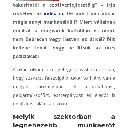
takarítótól a szoftverfejlesztőig” – írja
cikkében az
index.hu
. De miért van akkor
mégis annyi munkanélküli? Miért vállalnak
munkát a magyarok külföldön és miért
nem Debrecen vagy Hatvan az úticél? Mit
kellene tenni, hogy betöltsük az üres
pozíciókat?
A nyár folyamán rengeteget olvashattunk róla,
hogy szakács, felszolgáló, takarító hiány van a
magyar turizmusban. De informatikust,
gépjármű-sofőrt, esztergályost és eladót is
nehézkes találni a piacon.
Melyik szektorban a
legnehezebb munkaerőt