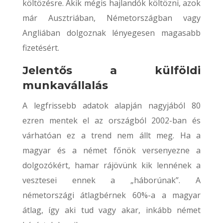
költözésre. Akik mégis hajlandók költözni, azok
már Ausztriában, Németországban vagy
Angliában dolgoznak lényegesen magasabb
fizetésért.
Jelentős a külföldi
munkavállalás
A legfrissebb adatok alapján nagyjából 80
ezren mentek el az országból 2002-ban és
várhatóan ez a trend nem állt meg. Ha a
magyar és a német főnök versenyezne a
dolgozókért, hamar rájövünk kik lennének a
vesztesei ennek a „háborúnak”. A
németországi átlagbérnek 60%-a a magyar
átlag, így aki tud vagy akar, inkább német