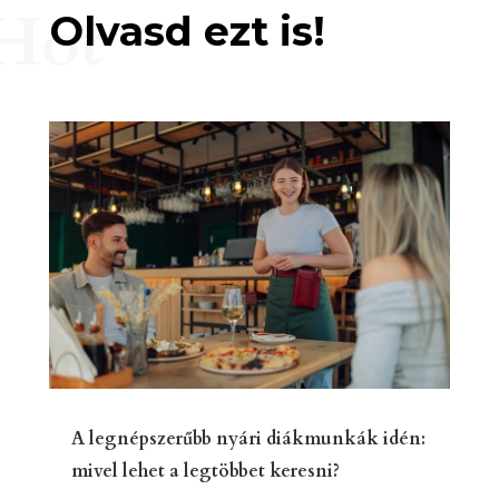
Hot
Olvasd ezt is!
A legnépszerűbb nyári diákmunkák idén:
mivel lehet a legtöbbet keresni?