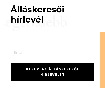
Álláskeresői
Legfrissebb
hírlevél
KÉREM AZ ÁLLÁSKERESŐI
HÍRLEVELET