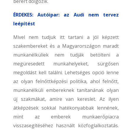
bérért dolgozik.
ÉRDEKES: Autóipar: az Audi nem tervez
leépítést
Mivel nem tudjuk itt tartani a jól képzett
szakembereket és a Magyarországon maradt
munkanélküliek nem tudják betölteni a
megüresedett munkahelyeket, sürgősen
megoldást kell találni. Lehetséges opció lenne
az olyan felnőttképzési politika, ahol felnőtt,
munkanélküli embereknek tanítanának olyan
új szakmákat, amire van kereslet. Az ilyen
átképzések sokkal hatékonyabbak lennének,
mint az emberek munkaerőpiacra
visszasegítéséhez használt közfoglalkoztatás.