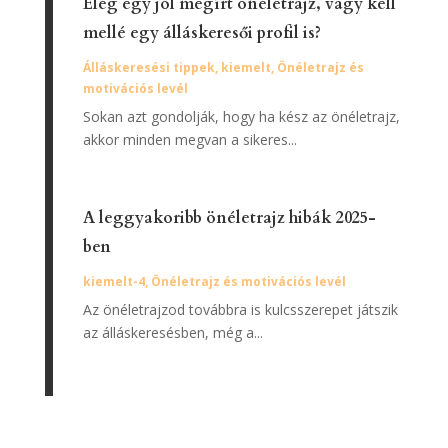
Elég egy jól megírt önéletrajz, vagy kell
mellé egy álláskeresői profil is?
Álláskeresési tippek
,
kiemelt
,
Önéletrajz és
motivációs levél
Sokan azt gondolják, hogy ha kész az önéletrajz,
akkor minden megvan a sikeres...
A leggyakoribb önéletrajz hibák 2025-
ben
kiemelt-4
,
Önéletrajz és motivációs levél
Az önéletrajzod továbbra is kulcsszerepet játszik
az álláskeresésben, még a...