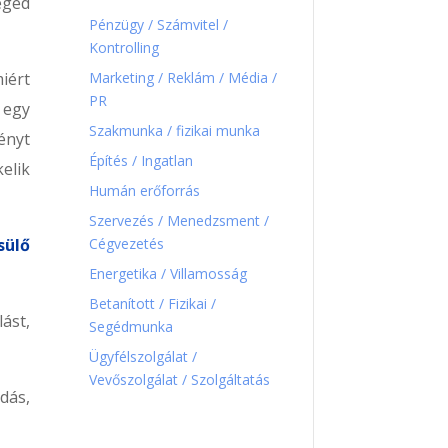
éged
Pénzügy / Számvitel /
Kontrolling
Marketing / Reklám / Média /
iért
PR
 egy
Szakmunka / fizikai munka
ényt
Építés / Ingatlan
elik
Humán erőforrás
Szervezés / Menedzsment /
Cégvezetés
sülő
Energetika / Villamosság
Betanított / Fizikai /
ást,
Segédmunka
Ügyfélszolgálat /
Vevőszolgálat / Szolgáltatás
dás,