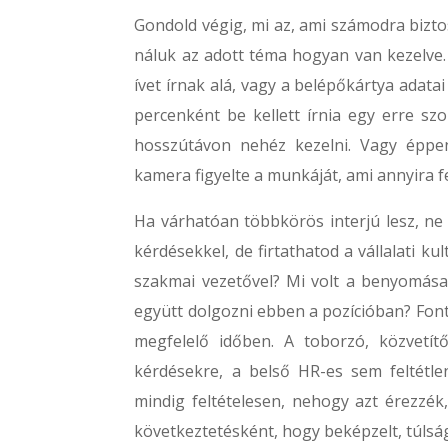
Gondold végig, mi az, ami számodra bizto
náluk az adott téma hogyan van kezelve. 
ívet írnak alá, vagy a belépőkártya adatai
percenként be kellett írnia egy erre szo
hosszútávon nehéz kezelni. Vagy éppe
kamera figyelte a munkáját, ami annyira f
Ha várhatóan többkörös interjú lesz, ne
kérdésekkel, de firtathatod a vállalati k
szakmai vezetővel? Mi volt a benyomása 
együtt dolgozni ebben a pozícióban? Font
megfelelő időben. A toborzó, közvetí
kérdésekre, a belső HR-es sem feltétl
mindig feltételesen, nehogy azt érezzék
következtetésként, hogy beképzelt, túls