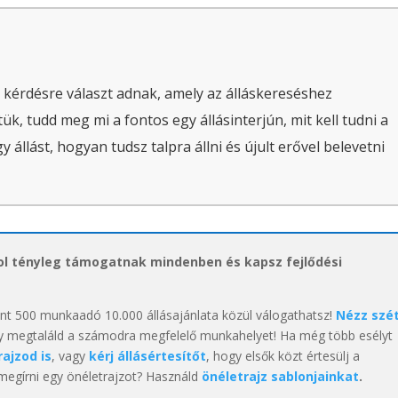
 kérdésre választ adnak, amely az álláskereséshez
ük, tudd meg mi a fontos egy állásinterjún, mit kell tudni a
állást, hogyan tudsz talpra állni és újult erővel belevetni
hol tényleg támogatnak mindenben és kapsz fejlődési
int 500 munkaadó 10.000 állásajánlata közül válogathatsz!
Nézz szé
y megtaláld a számodra megfelelő munkahelyet! Ha még több esélyt
rajzod is
, vagy
kérj állásértesítőt
, hogy elsők közt értesülj a
 megírni egy önéletrajzot? Használd
önéletrajz sablonjainkat
.