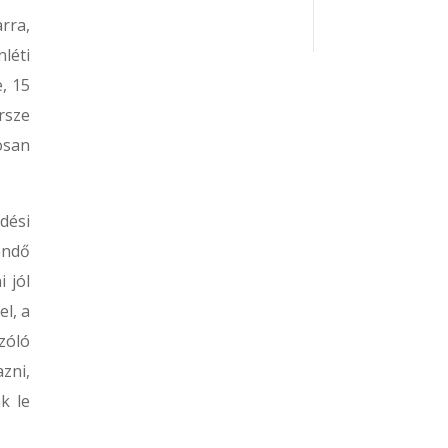
rra,
léti
e, 15
rsze
osan
dési
endő
 jól
l, a
zóló
zni,
k le