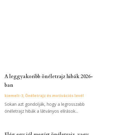
A leggyakoribb önéletrajz hibák 2026-
ban
kiemelt-3
,
Önéletrajz és motivációs levél
Sokan azt gondolják, hogy a legrosszabb
önéletrajz hibák a látványos elírások...
Elég egy jól megírt önéletrajz, vagy