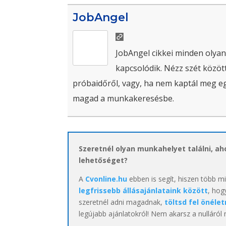
JobAngel
JobAngel cikkei minden olyan
kapcsolódik. Nézz szét között
próbaidőről, vagy, ha nem kaptál meg egy 
magad a munkakeresésbe.
Szeretnél olyan munkahelyet találni, a
lehetőséget?
A
Cvonline.hu
ebben is segít, hiszen több m
legfrissebb állásajánlataink között
, hog
szeretnél adni magadnak,
töltsd fel önélet
legújabb ajánlatokról! Nem akarsz a nulláról