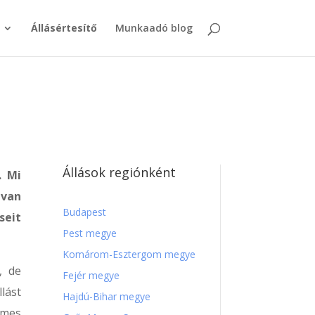
Állásértesítő
Munkaadó blog
Állások regiónként
. Mi
 van
Budapest
seit
Pest megye
Komárom-Esztergom megye
, de
Fejér megye
lást
Hajdú-Bihar megye
emes