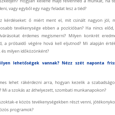
leszkedjen? Hogyan kellene majd felvenned a munkát, ha t
eni, vagy egyből egy nagy feladat lesz a tiéd?
z kérdéseket: ő miért ment el, mit csinált nagyon jól, m
znosabb tevékenysége ebben a pozícióban? Ha nincs előd,
 elvárásokat érdemes megismerni? Milyen konkrét eredm
, a próbaidő végére hová kell eljutnod? Mi alapján érték
, és milyen időközönként?
ilyen lehetőségek vannak? Nézz szét naponta fris
es lehet rákérdezni arra, hogyan kezelik a szabadságol
? Mi a szokás az áthelyezett, szombati munkanapokon?
 szoktak-e közös tevékenységekben részt venni, jótékonyko
közös programok?