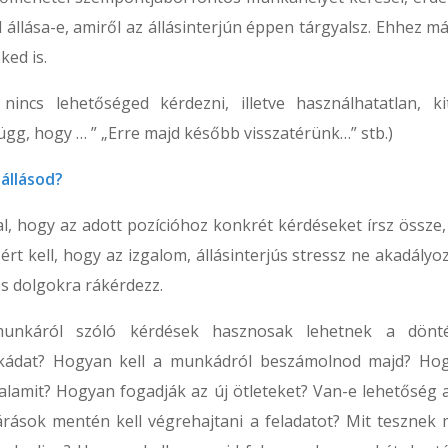
 állása-e, amiről az állásinterjún éppen tárgyalsz. Ehhez má
ked is.
incs lehetőséged kérdezni, illetve használhatatlan, ki
függ, hogy … ” „Erre majd később visszatérünk…” stb.)
állásod?
al, hogy az adott pozícióhoz konkrét kérdéseket írsz össze,
zért kell, hogy az izgalom, állásinterjús stressz ne akadály
s dolgokra rákérdezz.
 munkáról szóló kérdések hasznosak lehetnek a dönt
nkádat? Hogyan kell a munkádról beszámolnod majd? Ho
 valamit? Hogyan fogadják az új ötleteket? Van-e lehetőség a
árások mentén kell végrehajtani a feladatot? Mit tesznek 