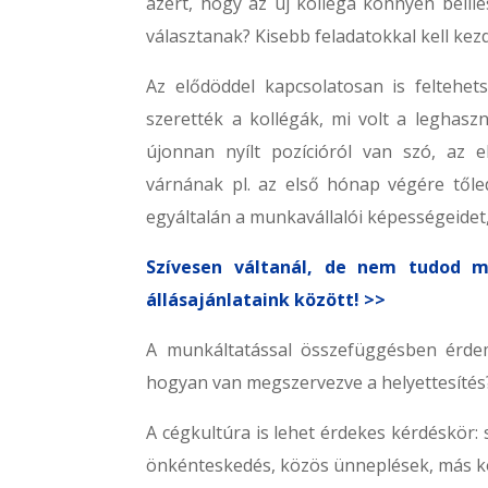
azért, hogy az új kolléga könnyen beil
választanak? Kisebb feladatokkal kell kezd
Az elődöddel kapcsolatosan is feltehets
szerették a kollégák, mi volt a leghas
újonnan nyílt pozícióról van szó, az
várnának pl. az első hónap végére tőled
egyáltalán a munkavállalói képességeidet
Szívesen váltanál, de nem tudod m
állásajánlataink között! >>
A munkáltatással összefüggésben érdem
hogyan van megszervezve a helyettesítés
A cégkultúra is lehet érdekes kérdéskör:
önkénteskedés, közös ünneplések, más 