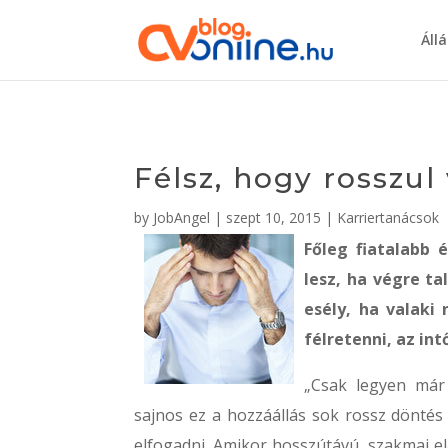
Áll
Félsz, hogy rosszu
by
JobAngel
|
szept 10, 2015
|
Karriertanácsok
Főleg fiatalabb 
lesz, ha végre ta
esély, ha valak
félretenni, az int
„Csak legyen már
sajnos ez a hozzáállás sok rossz döntés 
elfogadni. Amikor hosszútávú, szakmai 