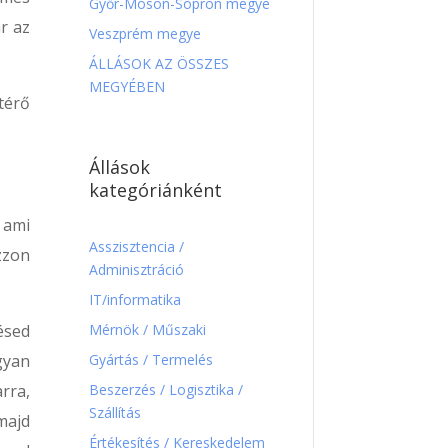
Győr-Moson-Sopron megye
r az
Veszprém megye
ÁLLÁSOK AZ ÖSSZES
MEGYÉBEN
térő
Állások
kategóriánként
 ami
Asszisztencia /
ozzon
Adminisztráció
IT/informatika
Mérnök / Műszaki
ésed
Gyártás / Termelés
gyan
Beszerzés / Logisztika /
rra,
Szállítás
majd
Értékesítés / Kereskedelem