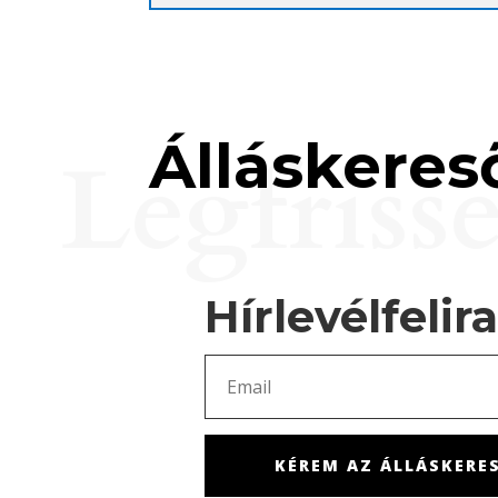
Álláskereső
Legfriss
Hírlevélfelir
KÉREM AZ ÁLLÁSKERES