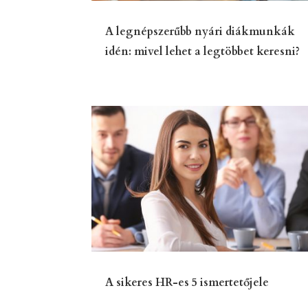
A legnépszerűbb nyári diákmunkák
idén: mivel lehet a legtöbbet keresni?
A sikeres HR-es 5 ismertetőjele