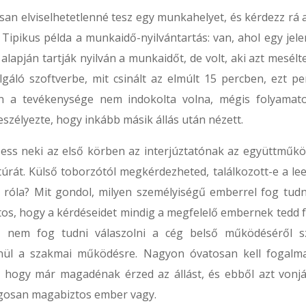
san elviselhetetlenné tesz egy munkahelyet, és kérdezz rá a
Tipikus példa a munkaidő-nyilvántartás: van, ahol egy jelen
 alapján tartják nyilván a munkaidőt, de volt, aki azt mesélt
lgáló szoftverbe, mit csinált az elmúlt 15 percben, ezt pe
n a tevékenysége nem indokolta volna, mégis folyamat
eszélyezte, hogy inkább másik állás után nézett.
 ess neki az első körben az interjúztatónak az együttműkö
ultúrát. Külső toborzótól megkérdezheted, találkozott-e a le
róla? Mit gondol, milyen személyiségű emberrel fog tudni
os, hogy a kérdéseidet mindig a megfelelő embernek tedd fe
tő nem fog tudni válaszolni a cég belső működéséről s
enül a szakmai működésre. Nagyon óvatosan kell fogalma
, hogy már magadénak érzed az állást, és ebből azt vonjá
ágosan magabiztos ember vagy.