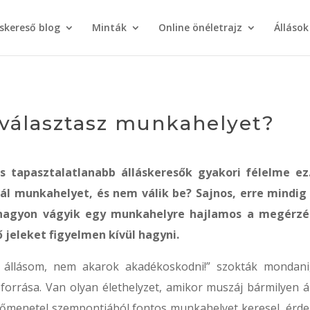
áskereső blog
Minták
Online önéletrajz
Állások
l választasz munkahelyet?
és tapasztalatlanabb álláskeresők gyakori félelme ez
lál munkahelyet, és nem válik be? Sajnos, erre mindig
i nagyon vágyik egy munkahelyre hajlamos a megérzé
ő jeleket figyelmen kívül hagyni.
 állásom, nem akarok akadékoskodni!” szokták mondani
forrása. Van olyan élethelyzet, amikor muszáj bármilyen ál
előmenetel szempontjából fontos munkahelyet keresel, érd