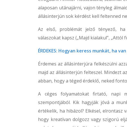
alaposan utánajárni, vajon tényleg álmaid
állásinterjún sok kérdést kell feltenned ne
Az első, problémát jelző tényező, ha n
válaszokat kapsz („Majd kialakul”, „Attól 
ÉRDEKES: Hogyan keress munkát, ha van 
Érdemes az állásinterjúra felkészülni azz
majd az állásinterjún felteszel. Mindezt a
abban, hogy a téged érdeklő, neked fonto
A céges folyamatokat firtató, napi
szempontjából. Kik hagyják jóvá a mu
értékelik, ha hibázol? Elkésel, elrontasz
hogy kreatívan dolgozz vagy szigorú elj