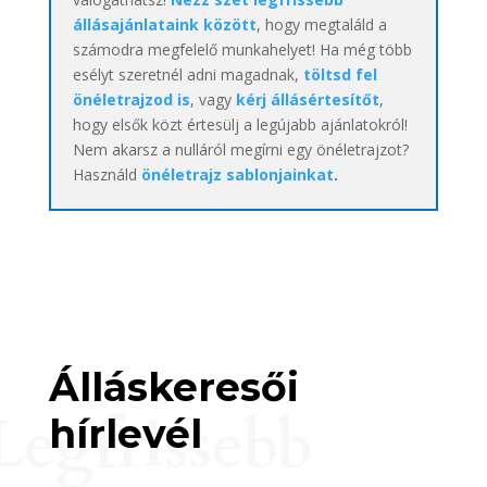
állásajánlataink között
, hogy megtaláld a
számodra megfelelő munkahelyet! Ha még több
esélyt szeretnél adni magadnak,
töltsd fel
önéletrajzod is
, vagy
kérj állásértesítőt
,
hogy elsők közt értesülj a legújabb ajánlatokról!
Nem akarsz a nulláról megírni egy önéletrajzot?
Használd
önéletrajz sablonjainkat
.
Álláskeresői
Legfrissebb
hírlevél