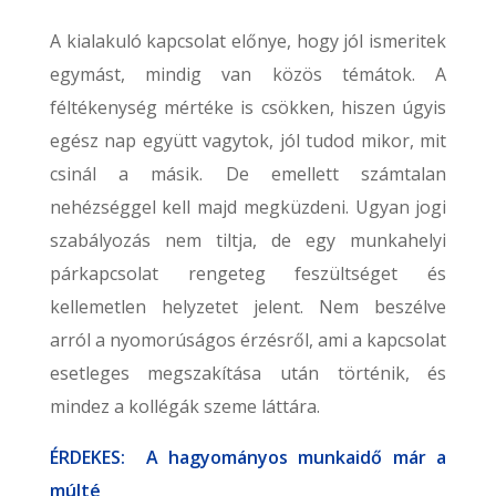
A kialakuló kapcsolat előnye, hogy jól ismeritek
egymást, mindig van közös témátok. A
féltékenység mértéke is csökken, hiszen úgyis
egész nap együtt vagytok, jól tudod mikor, mit
csinál a másik. De emellett számtalan
nehézséggel kell majd megküzdeni. Ugyan jogi
szabályozás nem tiltja, de egy munkahelyi
párkapcsolat rengeteg feszültséget és
kellemetlen helyzetet jelent. Nem beszélve
arról a nyomorúságos érzésről, ami a kapcsolat
esetleges megszakítása után történik, és
mindez a kollégák szeme láttára.
ÉRDEKES: A hagyományos munkaidő már a
múlté