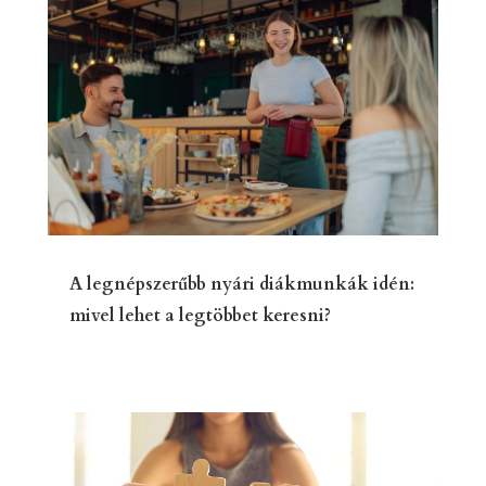
A legnépszerűbb nyári diákmunkák idén:
mivel lehet a legtöbbet keresni?