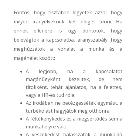
Fontos, hogy tisztában legyetek azzal, hogy
milyen irányelveknek kell eleget tenni. Ha
ennek ellenére is úgy döntötök, hogy
belevágtok a kapcsolatba, aranyszabály, hogy
meghúzzátok a vonalat a munka és a
magánélet között:
A legjobb, ha a kapcsolatot
magánügyként kezelitek, de nem
titokként, tehát ajánlatos, ha a felettes,
vagy a HR-es tud róla.
Az irodában ne becézgessétek egymást, a
turbékolást hagyjátok meg otthonra.
A féltékenykedés és a megsértődés sem a
munkahelyre való.
A veszekedést halasszátok a munkaidő