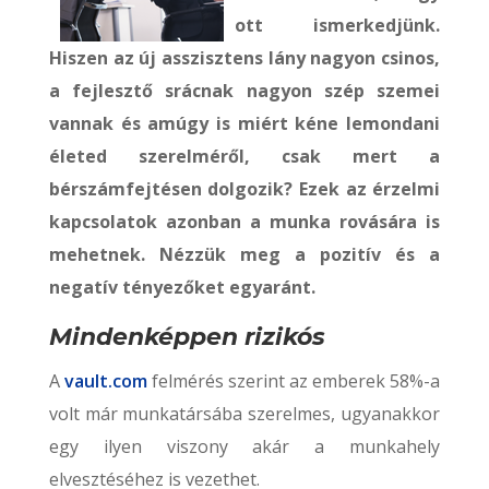
ott ismerkedjünk.
Hiszen az új asszisztens lány nagyon csinos,
a fejlesztő srácnak nagyon szép szemei
vannak és amúgy is miért kéne lemondani
életed szerelméről, csak mert a
bérszámfejtésen dolgozik? Ezek az érzelmi
kapcsolatok azonban a munka rovására is
mehetnek. Nézzük meg a pozitív és a
negatív tényezőket egyaránt.
Mindenképpen rizikós
A
vault.com
felmérés szerint az emberek 58%-a
volt már munkatársába szerelmes, ugyanakkor
egy ilyen viszony akár a munkahely
elvesztéséhez is vezethet.