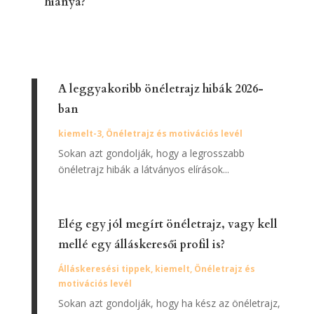
hiánya?
A leggyakoribb önéletrajz hibák 2026-
ban
kiemelt-3
,
Önéletrajz és motivációs levél
Sokan azt gondolják, hogy a legrosszabb
önéletrajz hibák a látványos elírások...
Elég egy jól megírt önéletrajz, vagy kell
mellé egy álláskeresői profil is?
Álláskeresési tippek
,
kiemelt
,
Önéletrajz és
motivációs levél
Sokan azt gondolják, hogy ha kész az önéletrajz,