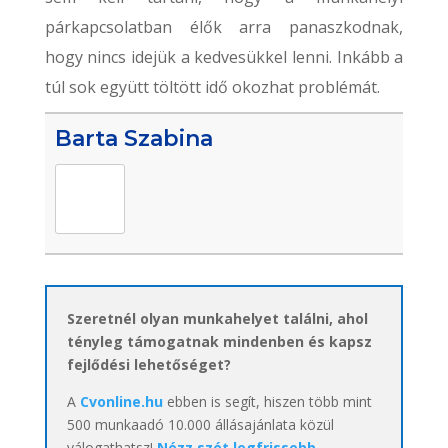
párkapcsolatban élők arra panaszkodnak,
hogy nincs idejük a kedvesükkel lenni. Inkább a
túl sok együtt töltött idő okozhat problémát.
Barta Szabina
Szeretnél olyan munkahelyet találni, ahol
tényleg támogatnak mindenben és kapsz
fejlődési lehetőséget?
A
Cvonline.hu
ebben is segít, hiszen több mint
500 munkaadó 10.000 állásajánlata közül
válogathatsz!
Nézz szét legfrissebb