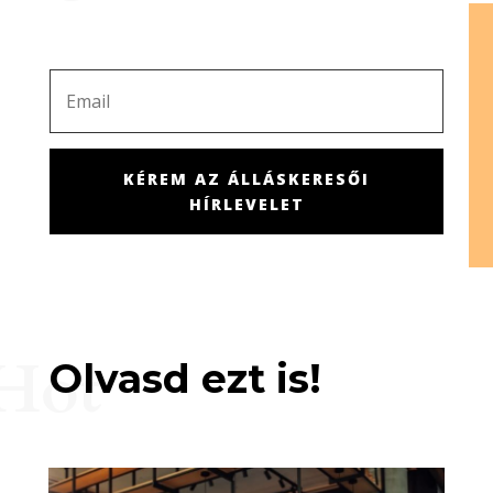
KÉREM AZ ÁLLÁSKERESŐI
HÍRLEVELET
Hot
Olvasd ezt is!