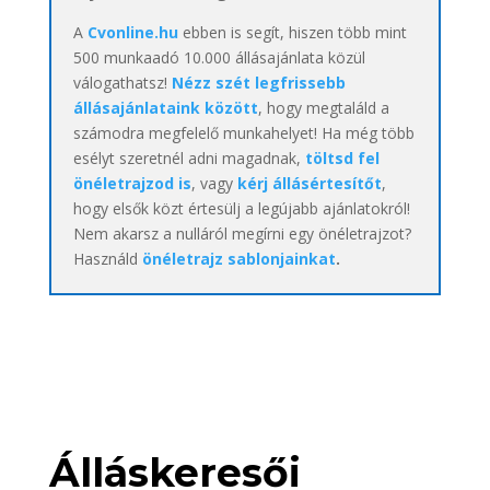
A
Cvonline.hu
ebben is segít, hiszen több mint
500 munkaadó 10.000 állásajánlata közül
válogathatsz!
Nézz szét legfrissebb
állásajánlataink között
, hogy megtaláld a
számodra megfelelő munkahelyet! Ha még több
esélyt szeretnél adni magadnak,
töltsd fel
önéletrajzod is
, vagy
kérj állásértesítőt
,
hogy elsők közt értesülj a legújabb ajánlatokról!
Nem akarsz a nulláról megírni egy önéletrajzot?
Használd
önéletrajz sablonjainkat
.
Álláskeresői