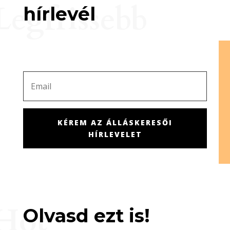
Legfrissebb
hírlevél
KÉREM AZ ÁLLÁSKERESŐI
HÍRLEVELET
Hot
Olvasd ezt is!