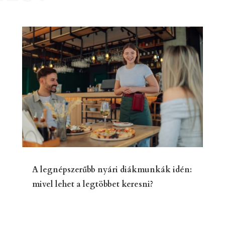
A legnépszerűbb nyári diákmunkák idén:
mivel lehet a legtöbbet keresni?