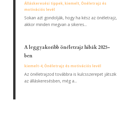
Álláskeresési tippek
,
kiemelt
,
Önéletrajz és
motivációs levél
Sokan azt gondolják, hogy ha kész az önéletrajz,
akkor minden megvan a sikeres...
A leggyakoribb önéletrajz hibák 2025-
ben
kiemelt-4
,
Önéletrajz és motivációs levél
Az önéletrajzod továbbra is kulcsszerepet játszik
az álláskeresésben, még a...