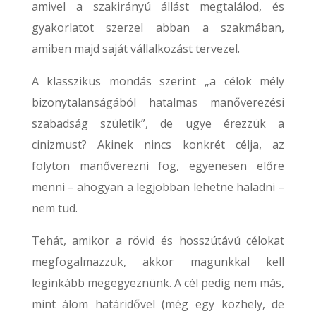
amivel a szakirányú állást megtalálod, és
gyakorlatot szerzel abban a szakmában,
amiben majd saját vállalkozást tervezel.
A klasszikus mondás szerint „a célok mély
bizonytalanságából hatalmas manőverezési
szabadság születik”, de ugye érezzük a
cinizmust? Akinek nincs konkrét célja, az
folyton manőverezni fog, egyenesen előre
menni – ahogyan a legjobban lehetne haladni –
nem tud.
Tehát, amikor a rövid és hosszútávú célokat
megfogalmazzuk, akkor magunkkal kell
leginkább megegyeznünk. A cél pedig nem más,
mint álom határidővel (még egy közhely, de