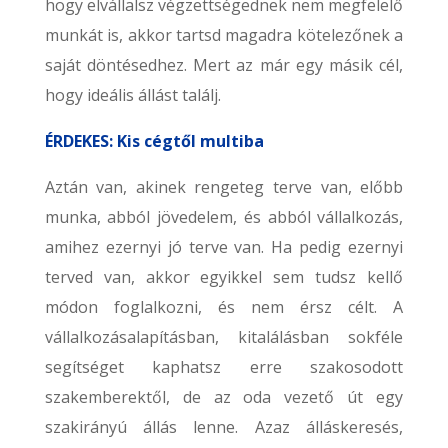
hogy elvállalsz végzettségednek nem megfelelő
munkát is, akkor tartsd magadra kötelezőnek a
saját döntésedhez. Mert az már egy másik cél,
hogy ideális állást találj.
ÉRDEKES: Kis cégtől multiba
Aztán van, akinek rengeteg terve van, előbb
munka, abból jövedelem, és abból vállalkozás,
amihez ezernyi jó terve van. Ha pedig ezernyi
terved van, akkor egyikkel sem tudsz kellő
módon foglalkozni, és nem érsz célt. A
vállalkozásalapításban, kitalálásban sokféle
segítséget kaphatsz erre szakosodott
szakemberektől, de az oda vezető út egy
szakirányú állás lenne. Azaz álláskeresés,