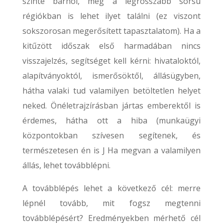
szinte bárhol, még a legrosszabb sorsú
régiókban is lehet ilyet találni (ez viszont
sokszorosan megerősített tapasztalatom). Ha a
kitűzött időszak első harmadában nincs
visszajelzés, segítséget kell kérni: hivataloktól,
alapítványoktól, ismerősöktől, állásügyben,
hátha valaki tud valamilyen betöltetlen helyet
neked. Önéletrajzírásban jártas emberektől is
érdemes, hátha ott a hiba (munkaügyi
központokban szívesen segítenek, és
természetesen én is J Ha megvan a valamilyen
állás, lehet továbblépni.
A továbblépés lehet a következő cél: merre
lépnél tovább, mit fogsz megtenni
továbblépésért? Eredményekben mérhető cél