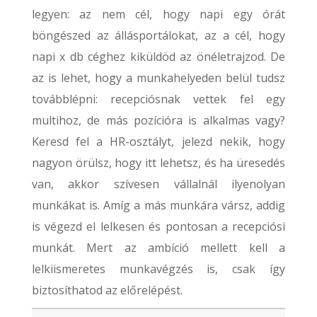
legyen: az nem cél, hogy napi egy órát
böngészed az állásportálokat, az a cél, hogy
napi x db céghez kiküldöd az önéletrajzod. De
az is lehet, hogy a munkahelyeden belül tudsz
továbblépni: recepciósnak vettek fel egy
multihoz, de más pozícióra is alkalmas vagy?
Keresd fel a HR-osztályt, jelezd nekik, hogy
nagyon örülsz, hogy itt lehetsz, és ha üresedés
van, akkor szívesen vállalnál ilyenolyan
munkákat is. Amíg a más munkára vársz, addig
is végezd el lelkesen és pontosan a recepciósi
munkát. Mert az ambíció mellett kell a
lelkiismeretes munkavégzés is, csak így
biztosíthatod az előrelépést.