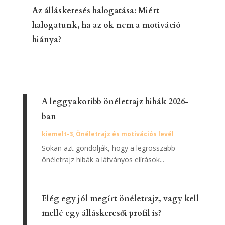
Az álláskeresés halogatása: Miért
halogatunk, ha az ok nem a motiváció
hiánya?
A leggyakoribb önéletrajz hibák 2026-
ban
kiemelt-3
,
Önéletrajz és motivációs levél
Sokan azt gondolják, hogy a legrosszabb
önéletrajz hibák a látványos elírások...
Elég egy jól megírt önéletrajz, vagy kell
mellé egy álláskeresői profil is?