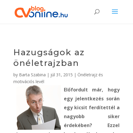
Hazugságok az
önéletrajzban
by
Barta Szabina
|
júl 31, 2015
|
Önéletrajz és
motivációs levél
Előfordult már, hogy
egy jelentkezés során
egy kicsit ferdítettél a
nagyobb siker
érdekében? Ezzel