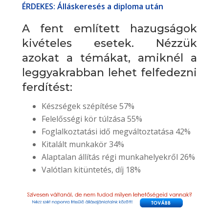
ÉRDEKES: Álláskeresés a diploma után
A fent említett hazugságok
kivételes esetek. Nézzük
azokat a témákat, amiknél a
leggyakrabban lehet felfedezni
ferdítést:
Készségek szépítése 57%
Felelősségi kör túlzása 55%
Foglalkoztatási idő megváltoztatása 42%
Kitalált munkakör 34%
Alaptalan állítás régi munkahelyekről 26%
Valótlan kitüntetés, díj 18%