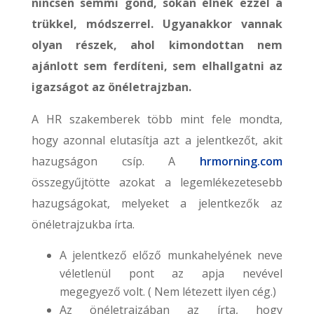
nincsen semmi gond, sokan élnek ezzel a
trükkel, módszerrel. Ugyanakkor vannak
olyan részek, ahol kimondottan nem
ajánlott sem ferdíteni, sem elhallgatni az
igazságot az önéletrajzban.
A HR szakemberek több mint fele mondta,
hogy azonnal elutasítja azt a jelentkezőt, akit
hazugságon csíp. A
hrmorning.com
összegyűjtötte azokat a legemlékezetesebb
hazugságokat, melyeket a jelentkezők az
önéletrajzukba írta.
A jelentkező előző munkahelyének neve
véletlenül pont az apja nevével
megegyező volt. ( Nem létezett ilyen cég.)
Az önéletrajzában az írta, hogy