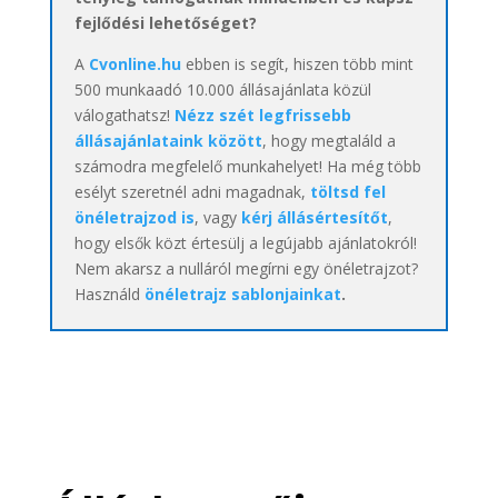
fejlődési lehetőséget?
A
Cvonline.hu
ebben is segít, hiszen több mint
500 munkaadó 10.000 állásajánlata közül
válogathatsz!
Nézz szét legfrissebb
állásajánlataink között
, hogy megtaláld a
számodra megfelelő munkahelyet! Ha még több
esélyt szeretnél adni magadnak,
töltsd fel
önéletrajzod is
, vagy
kérj állásértesítőt
,
hogy elsők közt értesülj a legújabb ajánlatokról!
Nem akarsz a nulláról megírni egy önéletrajzot?
Használd
önéletrajz sablonjainkat
.