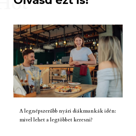
Hot
A legnépszerűbb nyári diákmunkák idén:
mivel lehet a legtöbbet keresni?