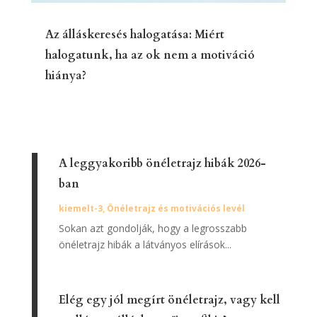
Az álláskeresés halogatása: Miért
halogatunk, ha az ok nem a motiváció
hiánya?
A leggyakoribb önéletrajz hibák 2026-
ban
kiemelt-3
,
Önéletrajz és motivációs levél
Sokan azt gondolják, hogy a legrosszabb
önéletrajz hibák a látványos elírások...
Elég egy jól megírt önéletrajz, vagy kell