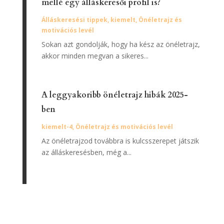
mellé egy álláskeresői profil is?
Álláskeresési tippek
,
kiemelt
,
Önéletrajz és
motivációs levél
Sokan azt gondolják, hogy ha kész az önéletrajz,
akkor minden megvan a sikeres...
A leggyakoribb önéletrajz hibák 2025-
ben
kiemelt-4
,
Önéletrajz és motivációs levél
Az önéletrajzod továbbra is kulcsszerepet játszik
az álláskeresésben, még a...