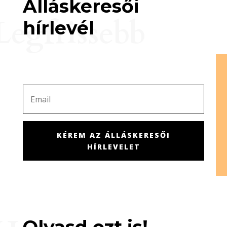
Álláskeresői
Legfrissebb
hírlevél
KÉREM AZ ÁLLÁSKERESŐI
HÍRLEVELET
Olvasd ezt is!