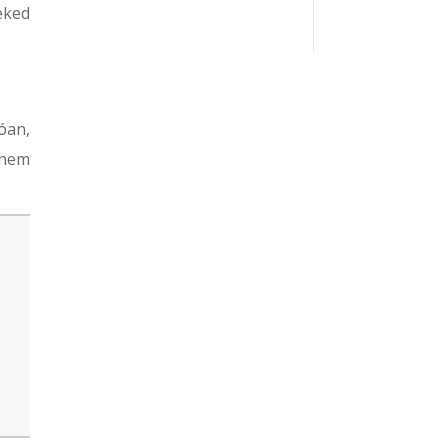
eked
tóan,
 nem