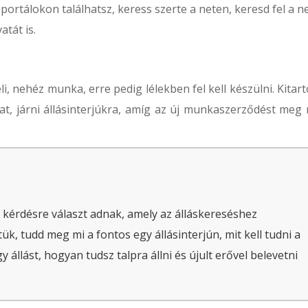
portálokon találhatsz, keress szerte a neten, keresd fel a n
tát is.
i, nehéz munka, erre pedig lélekben fel kell készülni. Kitar
at, járni állásinterjúkra, amíg az új munkaszerződést meg
 kérdésre választ adnak, amely az álláskereséshez
ük, tudd meg mi a fontos egy állásinterjún, mit kell tudni a
állást, hogyan tudsz talpra állni és újult erővel belevetni