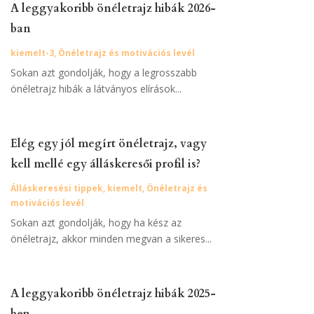
A leggyakoribb önéletrajz hibák 2026-
ban
kiemelt-3
,
Önéletrajz és motivációs levél
Sokan azt gondolják, hogy a legrosszabb
önéletrajz hibák a látványos elírások...
Elég egy jól megírt önéletrajz, vagy
kell mellé egy álláskeresői profil is?
Álláskeresési tippek
,
kiemelt
,
Önéletrajz és
motivációs levél
Sokan azt gondolják, hogy ha kész az
önéletrajz, akkor minden megvan a sikeres...
A leggyakoribb önéletrajz hibák 2025-
ben