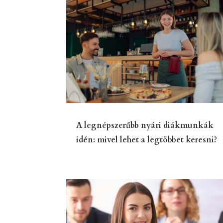
A legnépszerűbb nyári diákmunkák
idén: mivel lehet a legtöbbet keresni?