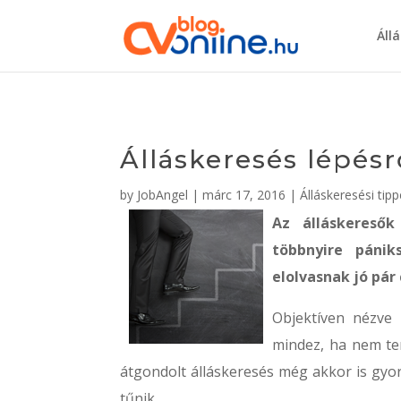
Áll
Álláskeresés lépésr
by
JobAngel
|
márc 17, 2016
|
Álláskeresési tip
Az álláskeresők
többnyire pánik
elolvasnak jó pár
Objektíven nézve 
mindez, ha nem te
átgondolt álláskeresés még akkor is gyo
tűnik.