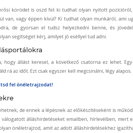
rősi körödet is oszd fel: ki tudhat olyan nyitott pozícióról
lül van, vagy éppen kívül? Ki tudhat olyan munkáról, ami u
dra, de gyorsan el tudsz helyezkedni benne, és jövede
yan segítséget kérj, amilyet jó eséllyel tud adni.
llásportálokra
, hogy állást keresel, a következő csatorna ez lehet. Egy
áld rá az időt. Ezt csak egyszer kell megcsinálni, légy alapos.
tsd fel önéletrajzodat!
sekre
ehetnek, de ennek a lépésnek az előkészítéseként is működ
álogatott álláshirdetéseket emailben, hírlevélben, mert e
olyan önéletrajzod, amit az adott álláshirdetésekhez igazíth