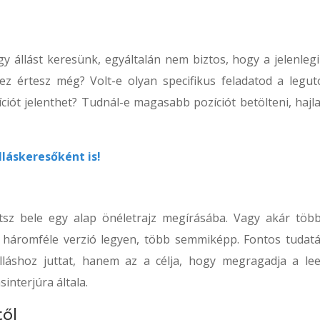
y állást keresünk, egyáltalán nem biztos, hogy a jelenlegi
ez értesz még? Volt-e olyan specifikus feladatod a legut
iót jelenthet? Tudnál-e magasabb pozíciót betölteni, hajl
lláskeresőként is!
tsz bele egy alap önéletrajz megírásába. Vagy akár több
m háromféle verzió legyen, több semmiképp. Fontos tudat
lláshoz juttat, hanem az a célja, hogy megragadja a le
interjúra általa.
től