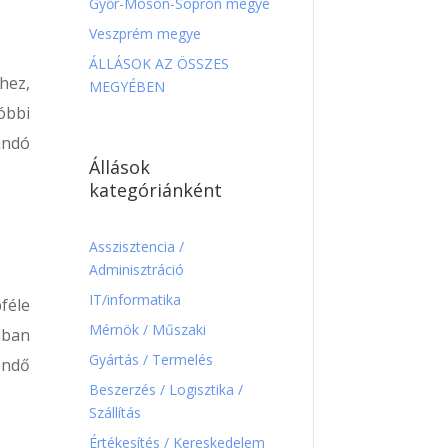
Győr-Moson-Sopron megye
Veszprém megye
ÁLLÁSOK AZ ÖSSZES
hez,
MEGYÉBEN
óbbi
andó
Állások
kategóriánként
Asszisztencia /
Adminisztráció
IT/informatika
féle
Mérnök / Műszaki
ában
Gyártás / Termelés
endő
Beszerzés / Logisztika /
Szállítás
Értékesítés / Kereskedelem