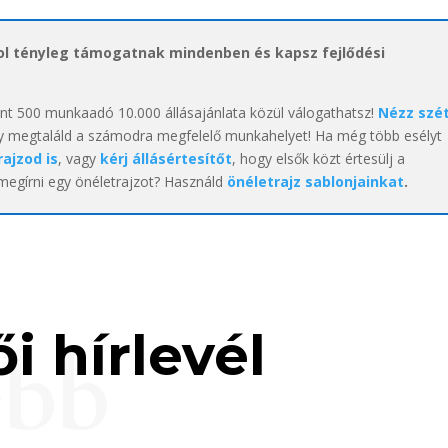
hol tényleg támogatnak mindenben és kapsz fejlődési
int 500 munkaadó 10.000 állásajánlata közül válogathatsz!
Nézz szé
y megtaláld a számodra megfelelő munkahelyet! Ha még több esélyt
rajzod is
, vagy
kérj állásértesítőt
, hogy elsők közt értesülj a
 megírni egy önéletrajzot? Használd
önéletrajz sablonjainkat
.
i hírlevél
ebb