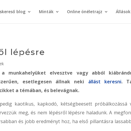
áskereső blog
Minták
Online önéletrajz
Állások
ől lépésre
pek
 a munkahelyüket elvesztve vagy abból kiábránd
szerűen, esetlegesen állnak neki
állást keresni
. T
 cikket a témában, és belevágnak.
pedig kaotikus, kapkodó, kétségbeesett próbálkozássá v
rvezzük meg, és nem lépésről lépésre haladunk. A megfont
rsabban és jobb eredményt hoz, ha első pillantásra lassab