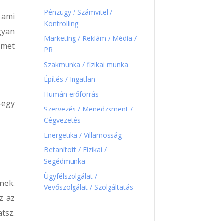
Pénzügy / Számvitel /
, ami
Kontrolling
gyan
Marketing / Reklám / Média /
lmet
PR
Szakmunka / fizikai munka
Építés / Ingatlan
Humán erőforrás
-egy
Szervezés / Menedzsment /
Cégvezetés
Energetika / Villamosság
Betanított / Fizikai /
Segédmunka
Ügyfélszolgálat /
nek.
Vevőszolgálat / Szolgáltatás
z az
atsz.