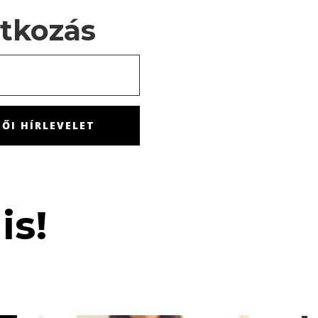
atkozás
ŐI HÍRLEVELET
is!