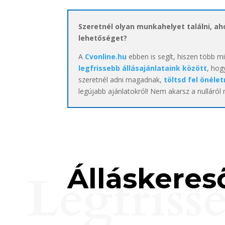
Szeretnél olyan munkahelyet találni, a
lehetőséget?
A
Cvonline.hu
ebben is segít, hiszen több m
legfrissebb állásajánlataink között
, hog
szeretnél adni magadnak,
töltsd fel önélet
legújabb ajánlatokról! Nem akarsz a nulláról
Álláskereső
Legfriss