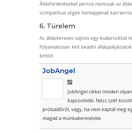
Álláshirdetéseket persze nemcsak az állás
szimpatikus cégek honlapjának karrierrova
6. Türelem
Az álláskeresés sajnos egy kudarcokkal tel
folyamatosan kell beadni álláspályázatok
kötöd.
JobAngel
JobAngel cikkei minden olyan
kapcsolódik. Nézz szét között
próbaidőről, vagy, ha nem kaptál meg egy 
magad a munkakeresésbe.