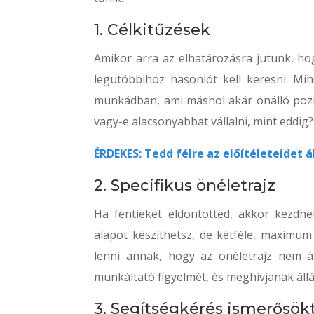
1. Célkitűzések
Amikor arra az elhatározásra jutunk, hog
legutóbbihoz hasonlót kell keresni. Mih
munkádban, ami máshol akár önálló pozíc
vagy-e alacsonyabbat vállalni, mint eddig?
ÉRDEKES: Tedd félre az előítéleteidet á
2. Specifikus önéletrajz
Ha fentieket eldöntötted, akkor kezdhe
alapot készíthetsz, de kétféle, maximu
lenni annak, hogy az önéletrajz nem á
munkáltató figyelmét, és meghívjanak állás
3. Segítségkérés ismerősök