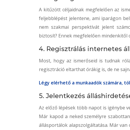
A kitűzött céljaidnak megfelelően az isme
feljebblépést jelentene, ami iparágon be
nem szakmai perspektívát jelent számo
biztosít? Ennek megfelelően mindenkitől ol
4. Regisztrálás internetes á
Most, hogy az ismerőseid is tudnak róla
regisztráció eltarthat órákig is, de ne sajn
Légy elérhető a munkaadók számára, töl
5. Jelentkezés álláshirdeté
Az előző lépések több napot is igénybe v
Már kapod a neked személyre szabottan v
állásportálok alapszolgáltatása. Már van 