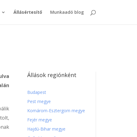
Állásértesítő
Munkaadó blog
Állások regiónként
ulva
alán
Budapest
Pest megye
álik
Komárom-Esztergom megye
olt,
Fejér megye
bnak
Hajdú-Bihar megye