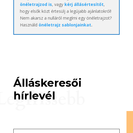
önéletrajzod is
, vagy
kérj állásértesítőt
,
hogy elsők közt értesülj a legújabb ajánlatokról!
Nem akarsz a nulláról megírni egy önéletrajzot?
Használd
önéletrajz sablonjainkat
.
Álláskeresői
Legfrissebb
hírlevél