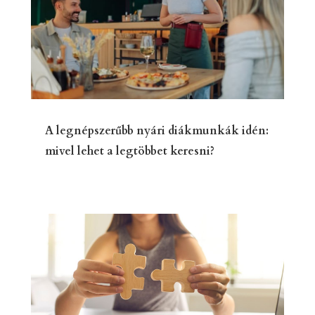
A legnépszerűbb nyári diákmunkák idén:
mivel lehet a legtöbbet keresni?