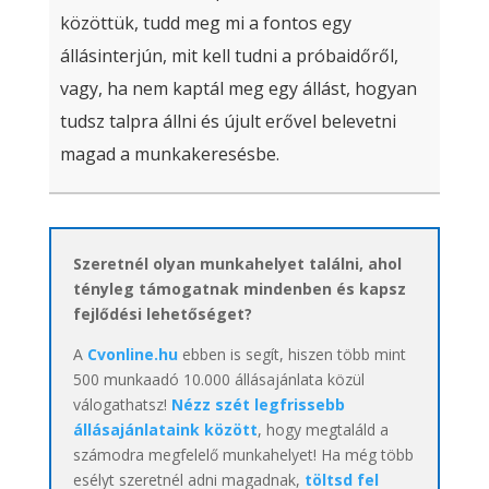
közöttük, tudd meg mi a fontos egy
állásinterjún, mit kell tudni a próbaidőről,
vagy, ha nem kaptál meg egy állást, hogyan
tudsz talpra állni és újult erővel belevetni
magad a munkakeresésbe.
Szeretnél olyan munkahelyet találni, ahol
tényleg támogatnak mindenben és kapsz
fejlődési lehetőséget?
A
Cvonline.hu
ebben is segít, hiszen több mint
500 munkaadó 10.000 állásajánlata közül
válogathatsz!
Nézz szét legfrissebb
állásajánlataink között
, hogy megtaláld a
számodra megfelelő munkahelyet! Ha még több
esélyt szeretnél adni magadnak,
töltsd fel