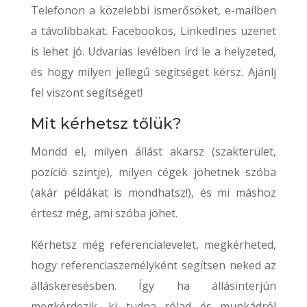
Telefonon a közelebbi ismerősöket, e-mailben
a távolibbakat. Facebookos, LinkedInes üzenet
is lehet jó. Udvarias levélben írd le a helyzeted,
és hogy milyen jellegű segítséget kérsz. Ajánlj
fel viszont segítséget!
Mit kérhetsz tőlük?
Mondd el, milyen állást akarsz (szakterület,
pozíció szintje), milyen cégek jöhetnek szóba
(akár példákat is mondhatsz!), és mi máshoz
értesz még, ami szóba jöhet.
Kérhetsz még referencialevelet, megkérheted,
hogy referenciaszemélyként segítsen neked az
álláskeresésben. Így ha állásinterjún
megkérdezik, ki tudna rólad és munkádról