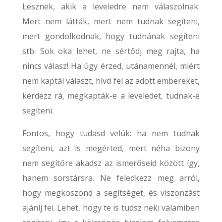
Lesznek, akik a leveledre nem válaszolnak.
Mert nem látták, mert nem tudnak segíteni,
mert gondolkodnak, hogy tudnának segíteni
stb. Sok oka lehet, ne sértődj meg rajta, ha
nincs válasz! Ha úgy érzed, utánamennél, miért
nem kaptál választ, hívd fel az adott embereket,
kérdezz rá, megkapták-e a leveledet, tudnak-e
segíteni.
Fontos, hogy tudasd velük: ha nem tudnak
segíteni, azt is megérted, mert néha bizony
nem segítőre akadsz az ismerőseid között így,
hanem sorstársra. Ne feledkezz meg arról,
hogy megköszönd a segítséget, és viszonzást
ajánlj fel. Lehet, hogy te is tudsz neki valamiben