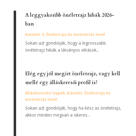
A leggyakoribb önéletrajz hibák 2026-
ban
kiemelt-3
,
Önéletrajz és motivációs levél
Sokan azt gondolják, hogy a legrosszabb
önéletrajz hibák a látványos elírások...
Elég egy jól megírt önéletrajz, vagy kell
mellé egy álláskeresői profil is?
Álláskeresési tippek
,
kiemelt
,
Önéletrajz és
motivációs levél
Sokan azt gondolják, hogy ha kész az önéletrajz,
akkor minden megvan a sikeres...