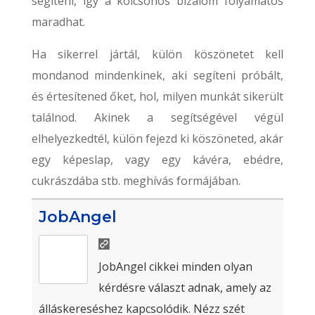
segíteni, így a kölcsönös bizalom folyamatos
maradhat.
Ha sikerrel jártál, külön köszönetet kell
mondanod mindenkinek, aki segíteni próbált,
és értesítened őket, hol, milyen munkát sikerült
találnod. Akinek a segítségével végül
elhelyezkedtél, külön fejezd ki köszöneted, akár
egy képeslap, vagy egy kávéra, ebédre,
cukrászdába stb. meghívás formájában.
JobAngel
JobAngel cikkei minden olyan
kérdésre választ adnak, amely az
álláskereséshez kapcsolódik. Nézz szét