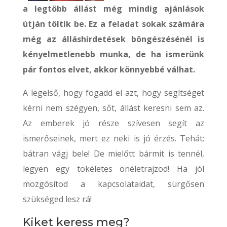
a legtöbb állást még mindig ajánlások
útján töltik be. Ez a feladat sokak számára
még az álláshirdetések böngészésénél is
kényelmetlenebb munka, de ha ismerünk
pár fontos elvet, akkor könnyebbé válhat.
A legelső, hogy fogadd el azt, hogy segítséget
kérni nem szégyen, sőt, állást keresni sem az.
Az emberek jó része szívesen segít az
ismerőseinek, mert ez neki is jó érzés. Tehát:
bátran vágj bele! De mielőtt bármit is tennél,
legyen egy tökéletes önéletrajzod! Ha jól
mozgósítod a kapcsolataidat, sürgősen
szükséged lesz rá!
Kiket keress meg?