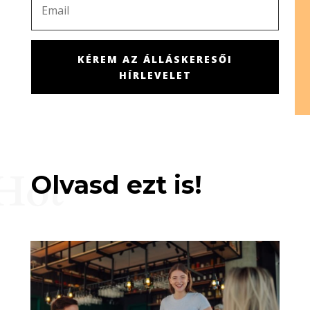
KÉREM AZ ÁLLÁSKERESŐI
HÍRLEVELET
Hot
Olvasd ezt is!