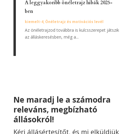
A leggyakoribb önéletrajz hibák 2025-
ben
kiemelt-4
,
Önéletrajz és motivációs levél
Az önéletrajzod továbbra is kulcsszerepet játszik
az álláskeresésben, még a...
Ne maradj le a számodra
releváns, megbízható
állásokról!
Kérj állásértesítőt, és mi elküldjük