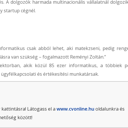
és. A dolgozók harmada multinacionális vállalatnál dolgozik
y startup cégnél.
informatikus csak abból lehet, aki matekzseni, pedig reng
dásra van szükség – fogalmazott Reményi Zoltán.”
ektorban, akik közül 85 ezer informatikus, a többiek p
ügyfélkapcsolati és értékesítési munkatársak.
 kattintásra! Látogass el a
www.cvonline.hu
oldalunkra és
hetőség között!