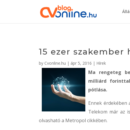
Áll
15 ezer szakember h
by
Cvonline.hu
|
ápr 5, 2016
|
Hírek
Ma rengeteg bet
milliárd forint
pótlása.
Ennek érdekében a
Telekom már az is
olvasható a Metropol cikkében.