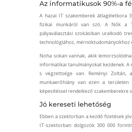
Az informatikusok 90%-a fér
A hazai IT szakemberek átlagéletkora 3
fizikai munkáról van szó. A Nők a 
pályaválasztási szokásiban uralkodó tr
technológiához, mérnöktudományokhoz és
Noha sokan vannak, akik lemorzsolódnak
informatikai tanulmányokat kezdenek. A
s végzettsége van. Reményi Zoltán, a
munkaerőhiány van ezen a területen 
képesítéssel rendelkező szakemberekre s
Jó kereseti lehetőség
Ebben a szektorban a kezdő fizetések jóv
IT-szektorban dolgozók 300 000 forintr