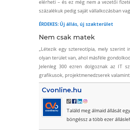
elérheti – és ez még nem a vezetői fizet
százalékuk pedig saját vállalkozásban vag
ÉRDEKES: Új állás, új szakterület
Nem csak matek
„Létezik egy sztereotípia, mely szerint 
olyan terület van, ahol másféle gondolko
Jelenleg 300 ezren dolgoznak az IT sz
grafikusok, projektmenedzserek valamint 
Cvonline.hu
Találd meg álmaid állását egy
böngéssz a több ezer állásle