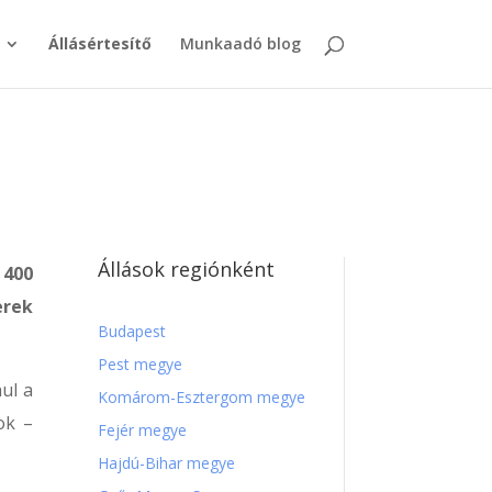
Állásértesítő
Munkaadó blog
Állások regiónként
 400
erek
Budapest
Pest megye
ul a
Komárom-Esztergom megye
ok –
Fejér megye
Hajdú-Bihar megye