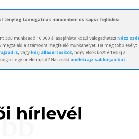
hol tényleg támogatnak mindenben és kapsz fejlődési
int 500 munkaadó 10.000 állásajánlata közül válogathatsz!
Nézz szé
y megtaláld a számodra megfelelő munkahelyet! Ha még több esélyt
rajzod is
, vagy
kérj állásértesítőt
, hogy elsők közt értesülj a
 megírni egy önéletrajzot? Használd
önéletrajz sablonjainkat
.
i hírlevél
ebb