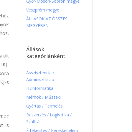
Győr-Moson-Sopron megye
Veszprém megye
ehéz
ÁLLÁSOK AZ ÖSSZES
nyok
MEGYÉBEN
hoz,
Állások
kategóriánként
akik
OKJ-
Asszisztencia /
kora
Adminisztráció
KJ-s
IT/informatika
Mérnök / Műszaki
Gyártás / Termelés
Beszerzés / Logisztika /
t az
Szállítás
t is
Értékesítés / Kereskedelem