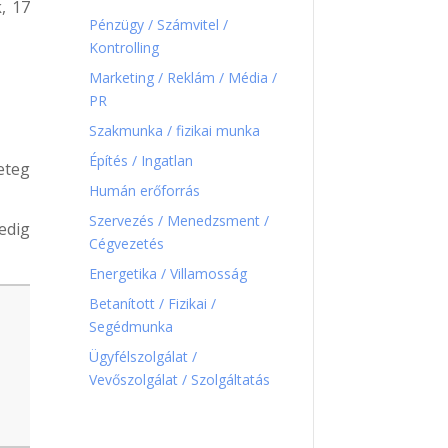
, 17
Pénzügy / Számvitel /
Kontrolling
Marketing / Reklám / Média /
PR
Szakmunka / fizikai munka
Építés / Ingatlan
eteg
Humán erőforrás
Szervezés / Menedzsment /
edig
Cégvezetés
Energetika / Villamosság
Betanított / Fizikai /
Segédmunka
Ügyfélszolgálat /
Vevőszolgálat / Szolgáltatás