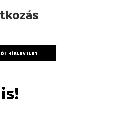
atkozás
ŐI HÍRLEVELET
is!