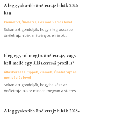
A leggyakoribb önéletrajz hibák 2026-
ban
kiemelt-3
,
Önéletrajz és motivációs levél
Sokan azt gondolják, hogy a legrosszabb
önéletrajz hibák a látványos elírások...
Elég egy jól megírt önéletrajz, vagy
kell mellé egy álláskeresői profil is?
Álláskeresési tippek
,
kiemelt
,
Önéletrajz és
motivációs levél
Sokan azt gondolják, hogy ha kész az
önéletrajz, akkor minden megvan a sikeres...
A leggyakoribb önéletrajz hibák 2025-