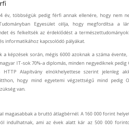
fi
4 év, többségük pedig férfi annak ellenére, hogy nem n
Tudományban Egyesület célja, hogy megfordítsa a lá
endet és felkeltsék az érdeklődést a természettudományok
 informatikához kapcsolódó pályákat.
 a képzések során, mégis 6000 azoknak a száma évente, 
 magyar IT-sok 70%-a diplomás, minden negyediknek pedig 
 HTTP Alapítvány elnökhelyettese szerint jelenleg ak
itthon, hogy mind egyetemi végzettségű mind pedig O
zükség van.
al magasabbak a bruttó átlagbérnél. A 160 000 forint helyet
ól indulhatnak, ami az évek alatt kár az 500 000 forinto