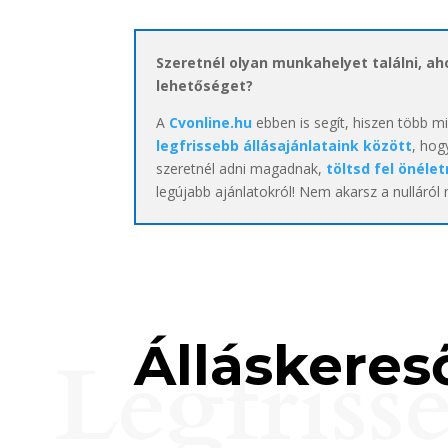
Szeretnél olyan munkahelyet találni, a
lehetőséget?
A
Cvonline.hu
ebben is segít, hiszen több m
legfrissebb állásajánlataink között
, hog
szeretnél adni magadnak,
töltsd fel önélet
legújabb ajánlatokról! Nem akarsz a nulláról
Álláskereső
Legfriss