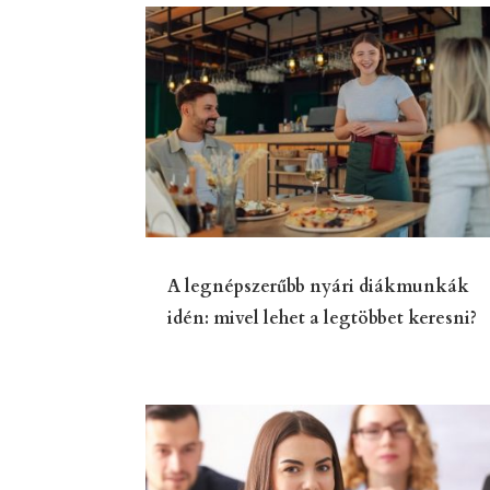
A legnépszerűbb nyári diákmunkák
idén: mivel lehet a legtöbbet keresni?