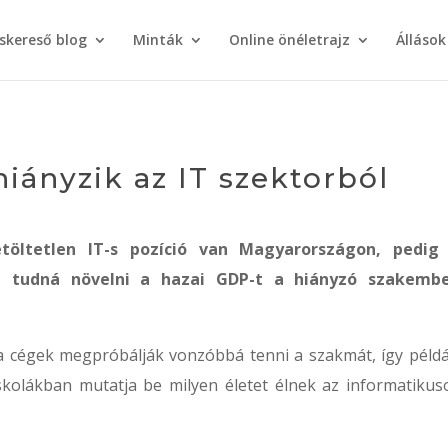
áskereső blog
Minták
Online önéletrajz
Állások
iányzik az IT szektorból
öltetlen IT-s pozíció van Magyarországon, pedig
tal tudná növelni a hazai GDP-t a hiányzó szakemb
 cégek megpróbálják vonzóbbá tenni a szakmát, így példá
kolákban mutatja be milyen életet élnek az informatikus