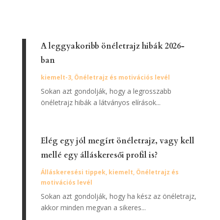
A leggyakoribb önéletrajz hibák 2026-
ban
kiemelt-3
,
Önéletrajz és motivációs levél
Sokan azt gondolják, hogy a legrosszabb
önéletrajz hibák a látványos elírások...
Elég egy jól megírt önéletrajz, vagy kell
mellé egy álláskeresői profil is?
Álláskeresési tippek
,
kiemelt
,
Önéletrajz és
motivációs levél
Sokan azt gondolják, hogy ha kész az önéletrajz,
akkor minden megvan a sikeres...