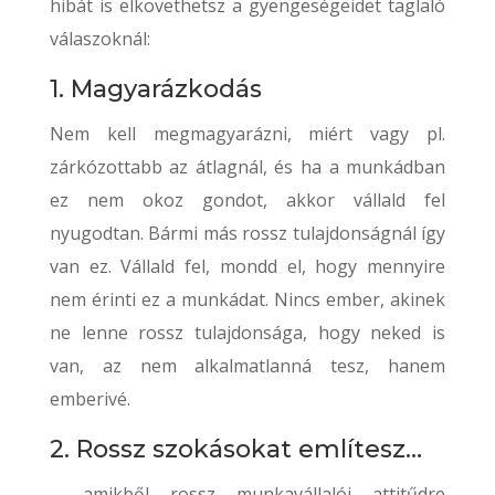
hibát is elkövethetsz a gyengeségeidet taglaló
válaszoknál:
1. Magyarázkodás
Nem kell megmagyarázni, miért vagy pl.
zárkózottabb az átlagnál, és ha a munkádban
ez nem okoz gondot, akkor vállald fel
nyugodtan. Bármi más rossz tulajdonságnál így
van ez. Vállald fel, mondd el, hogy mennyire
nem érinti ez a munkádat. Nincs ember, akinek
ne lenne rossz tulajdonsága, hogy neked is
van, az nem alkalmatlanná tesz, hanem
emberivé.
2. Rossz szokásokat említesz…
… amikből rossz munkavállalói attitűdre