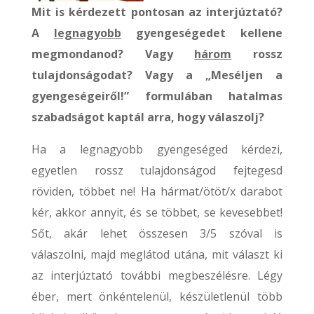
Mit is kérdezett pontosan az interjúztató?
A
legnagyobb
gyengeségedet kellene
megmondanod? Vagy
három
rossz
tulajdonságodat? Vagy a „Meséljen a
gyengeségeiről!” formulában hatalmas
szabadságot kaptál arra, hogy válaszolj?
Ha a legnagyobb gyengeséged kérdezi,
egyetlen rossz tulajdonságod fejtegesd
röviden, többet ne! Ha hármat/ötöt/x darabot
kér, akkor annyit, és se többet, se kevesebbet!
Sőt, akár lehet összesen 3/5 szóval is
válaszolni, majd meglátod utána, mit választ ki
az interjúztató további megbeszélésre. Légy
éber, mert önkéntelenül, készületlenül több