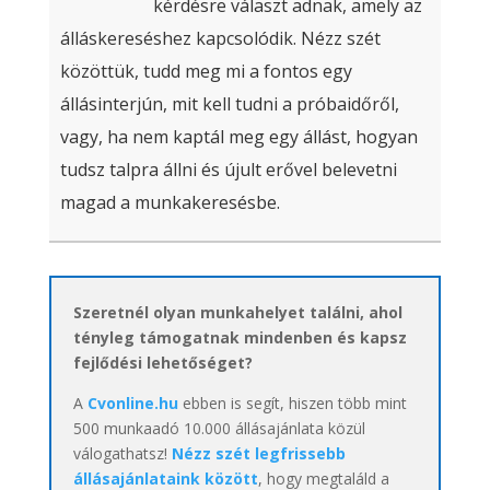
kérdésre választ adnak, amely az
álláskereséshez kapcsolódik. Nézz szét
közöttük, tudd meg mi a fontos egy
állásinterjún, mit kell tudni a próbaidőről,
vagy, ha nem kaptál meg egy állást, hogyan
tudsz talpra állni és újult erővel belevetni
magad a munkakeresésbe.
Szeretnél olyan munkahelyet találni, ahol
tényleg támogatnak mindenben és kapsz
fejlődési lehetőséget?
A
Cvonline.hu
ebben is segít, hiszen több mint
500 munkaadó 10.000 állásajánlata közül
válogathatsz!
Nézz szét legfrissebb
állásajánlataink között
, hogy megtaláld a