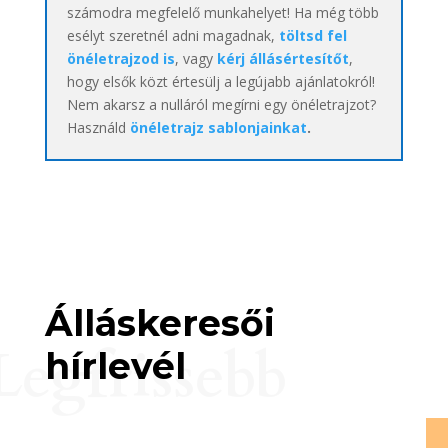
számodra megfelelő munkahelyet! Ha még több
esélyt szeretnél adni magadnak,
töltsd fel
önéletrajzod is
, vagy
kérj állásértesítőt
,
hogy elsők közt értesülj a legújabb ajánlatokról!
Nem akarsz a nulláról megírni egy önéletrajzot?
Használd
önéletrajz sablonjainkat
.
Álláskeresői
Legfrissebb
hírlevél