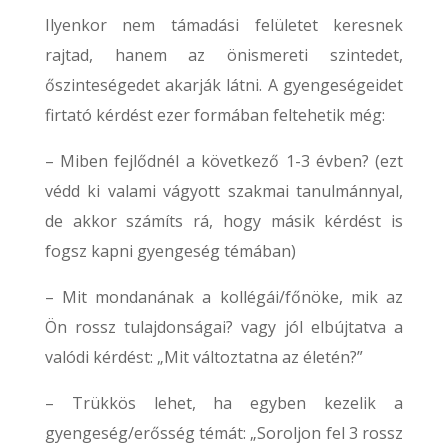
Ilyenkor nem támadási felületet keresnek
rajtad, hanem az önismereti szintedet,
őszinteségedet akarják látni. A gyengeségeidet
firtató kérdést ezer formában feltehetik még:
– Miben fejlődnél a következő 1-3 évben? (ezt
védd ki valami vágyott szakmai tanulmánnyal,
de akkor számíts rá, hogy másik kérdést is
fogsz kapni gyengeség témában)
– Mit mondanának a kollégái/főnöke, mik az
Ön rossz tulajdonságai? vagy jól elbújtatva a
valódi kérdést: „Mit változtatna az életén?”
– Trükkös lehet, ha egyben kezelik a
gyengeség/erősség témát: „Soroljon fel 3 rossz