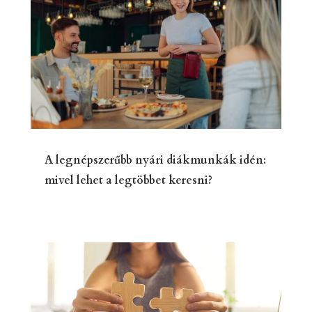
A legnépszerűbb nyári diákmunkák idén:
mivel lehet a legtöbbet keresni?