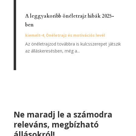
A leggyakoribb önéletrajz hibák 2025-
ben
kiemelt-4
,
Önéletrajz és motivációs levél
Az önéletrajzod továbbra is kulcsszerepet játszik
az álláskeresésben, még a...
Ne maradj le a számodra
releváns, megbízható
állásokról!