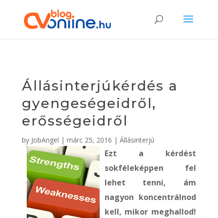
Állásinterjúkérdés a
gyengeségeidről,
erősségeidről
by
JobAngel
|
márc 25, 2016
|
Állásinterjú
Ezt a kérdést
sokféleképpen fel
lehet tenni, ám
nagyon koncentrálnod
kell, mikor meghallod!