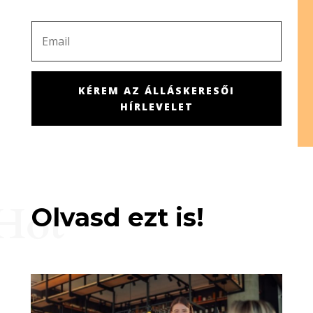
KÉREM AZ ÁLLÁSKERESŐI
HÍRLEVELET
Hot
Olvasd ezt is!