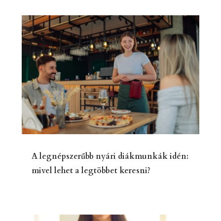
A legnépszerűbb nyári diákmunkák idén:
mivel lehet a legtöbbet keresni?