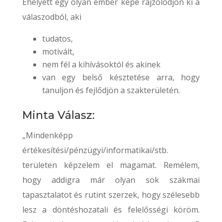
Ehelyett egy olyan ember képe rajzolódjon ki a
válaszodból, aki
tudatos,
motivált,
nem fél a kihívásoktól és akinek
van egy belső késztetése arra, hogy
tanuljon és fejlődjön a szakterületén.
Minta Válasz:
„Mindenképp
értékesítési/pénzügyi/informatikai/stb.
területen képzelem el magamat. Remélem,
hogy addigra már olyan sok szakmai
tapasztalatot és rutint szerzek, hogy szélesebb
lesz a döntéshozatali és felelősségi köröm.