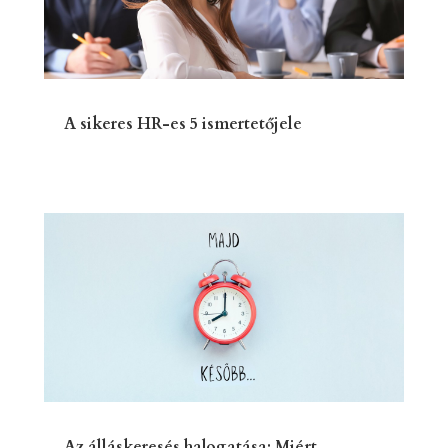
A sikeres HR-es 5 ismertetőjele
Az álláskeresés halogatása: Miért