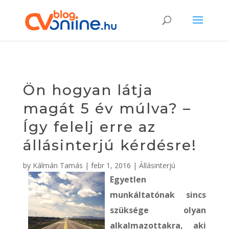
Ön hogyan látja
magát 5 év múlva? –
Így felelj erre az
állásinterjú kérdésre!
by
Kálmán Tamás
|
febr 1, 2016
|
Állásinterjú
Egyetlen
munkáltatónak sincs
szüksége olyan
alkalmazottakra, aki