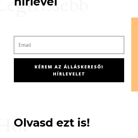
Legfrissebb
hírlevél
KÉREM AZ ÁLLÁSKERESŐI
HÍRLEVELET
Hot
Olvasd ezt is!