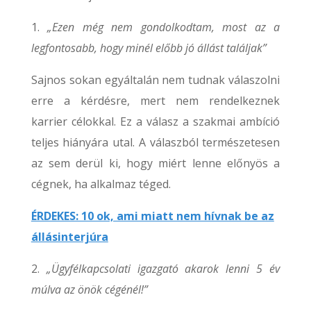
1.
„Ezen még nem gondolkodtam, most az a
legfontosabb, hogy minél előbb jó állást találjak”
Sajnos sokan egyáltalán nem tudnak válaszolni
erre a kérdésre, mert nem rendelkeznek
karrier célokkal. Ez a válasz a szakmai ambíció
teljes hiányára utal. A válaszból természetesen
az sem derül ki, hogy miért lenne előnyös a
cégnek, ha alkalmaz téged.
ÉRDEKES: 10 ok, ami miatt nem hívnak be az
állásinterjúra
2.
„Ügyfélkapcsolati igazgató akarok lenni 5 év
múlva az önök cégénél!”