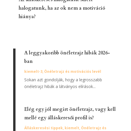
halogatunk, ha az ok nem a motiváció
hiánya?
A leggyakoribb önéletrajz hibák 2026-
ban
kiemelt-3
,
Önéletrajz és motivációs levél
Sokan azt gondolják, hogy a legrosszabb
önéletrajz hibák a látványos elírások...
Elég egy jól megírt önéletrajz, vagy kell
mellé egy álláskeresői profil is?
Álláskeresési tippek
,
kiemelt
,
Önéletrajz és