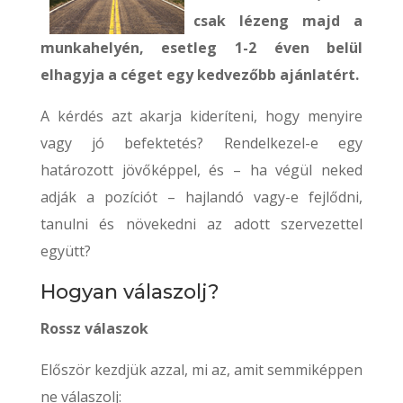
csak lézeng majd a
munkahelyén, esetleg 1-2 éven belül
elhagyja a céget egy kedvezőbb ajánlatért.
A kérdés azt akarja kideríteni, hogy menyire
vagy jó befektetés? Rendelkezel-e egy
határozott jövőképpel, és – ha végül neked
adják a pozíciót – hajlandó vagy-e fejlődni,
tanulni és növekedni az adott szervezettel
együtt?
Hogyan válaszolj?
Rossz válaszok
Először kezdjük azzal, mi az, amit semmiképpen
ne válaszolj: