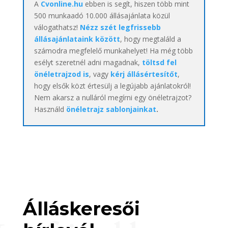
A
Cvonline.hu
ebben is segít, hiszen több mint
500 munkaadó 10.000 állásajánlata közül
válogathatsz!
Nézz szét legfrissebb
állásajánlataink között
, hogy megtaláld a
számodra megfelelő munkahelyet! Ha még több
esélyt szeretnél adni magadnak,
töltsd fel
önéletrajzod is
, vagy
kérj állásértesítőt
,
hogy elsők közt értesülj a legújabb ajánlatokról!
Nem akarsz a nulláról megírni egy önéletrajzot?
Használd
önéletrajz sablonjainkat
.
Álláskeresői