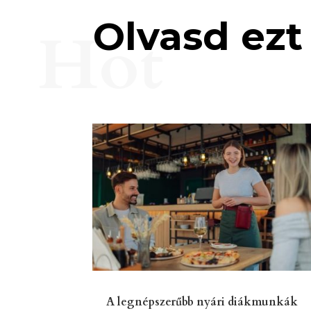
Olvasd ezt 
Hot
A legnépszerűbb nyári diákmunkák