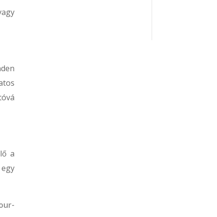
vagy
nden
atos
tóvá
lő a
 egy
our-