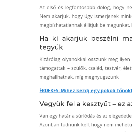
Az első és legfontosabb dolog, hogy ne
Nem akarjuk, hogy úgy ismerjenek minket 
megbízhatatlannak állítjuk be magunkat. R
Ha ki akarjuk beszélni m
tegyük
Kizárólag olyanokkal osszunk meg ilyen i
támogattak – szülők, család, testvér, éle
meghallhatnak, míg megnyugszunk.
ÉRDEKES: Mihez kezdj egy pokoli főnök
Vegyük fel a kesztyűt – ez 
Van egy határ a súrlódás és az elégedetl
Azonban tudnunk kell, hogy nem mehetün