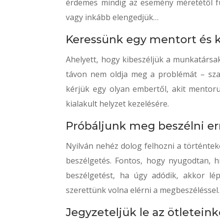
érdemes mindig az esemény méretétől füg
vagy inkább elengedjük…
Keressünk egy mentort és k
Ahelyett, hogy kibeszéljük a munkatársak
távon nem oldja meg a problémát – szak
kérjük egy olyan embertől, akit mentoru
kialakult helyzet kezelésére.
Próbáljunk meg beszélni err
Nyilván nehéz dolog felhozni a történtek
beszélgetés. Fontos, hogy nyugodtan, 
beszélgetést, ha úgy adódik, akkor lé
szerettünk volna elérni a megbeszéléssel.
Jegyzeteljük le az ötleteink