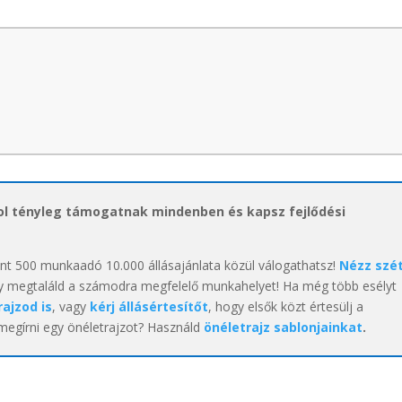
hol tényleg támogatnak mindenben és kapsz fejlődési
int 500 munkaadó 10.000 állásajánlata közül válogathatsz!
Nézz szé
y megtaláld a számodra megfelelő munkahelyet! Ha még több esélyt
rajzod is
, vagy
kérj állásértesítőt
, hogy elsők közt értesülj a
 megírni egy önéletrajzot? Használd
önéletrajz sablonjainkat
.