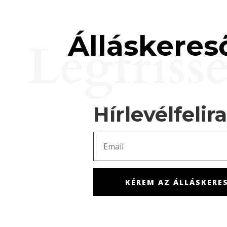
Álláskereső
Legfriss
Hírlevélfelir
KÉREM AZ ÁLLÁSKERES