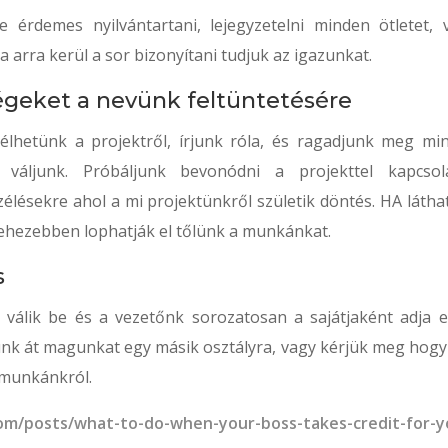
e érdemes nyilvántartani, lejegyzetelni minden ötletet, 
a arra kerül a sor bizonyítani tudjuk az igazunkat.
égeket a nevünk feltüntetésére
zélhetünk a projektről, írjunk róla, és ragadjunk meg mi
 váljunk. Próbáljunk bevonódni a projekttel kapcsol
lésekre ahol a mi projektünkről születik döntés. HA látha
ehezebben lophatják el tőlünk a munkánkat.
s
álik be és a vezetőnk sorozatosan a sajátjaként adja e
nk át magunkat egy másik osztályra, vagy kérjük meg hogy
 munkánkról.
.com/posts/what-to-do-when-your-boss-takes-credit-for-y