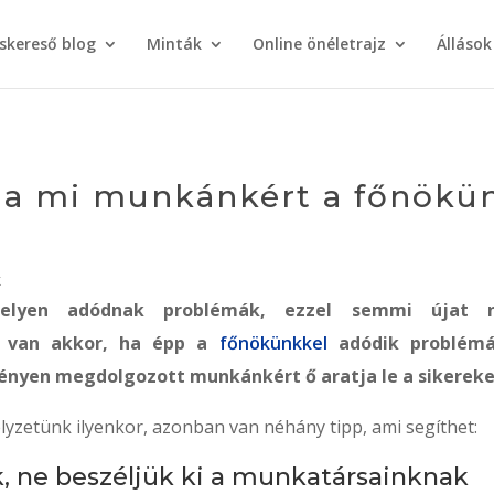
áskereső blog
Minták
Online önéletrajz
Állások
 a mi munkánkért a főnökünk
k
elyen adódnak problémák, ezzel semmi újat 
 van akkor, ha épp a
főnökünkkel
adódik problémá
ényen megdolgozott munkánkért ő aratja le a sikerek
yzetünk ilyenkor, azonban van néhány tipp, ami segíthet:
, ne beszéljük ki a munkatársainknak