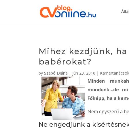
Áll
Mihez kezdjünk, ha
babérokat?
by
Szabó Diána
|
jún 23, 2016
|
Karriertanácso
Minden munkah
mondunk…de mi
Főképp, ha a kem
Nem egyszerű a hel
Ne engedjünk a kísértésnek