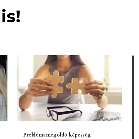
is!
Problémamegoldó képesség