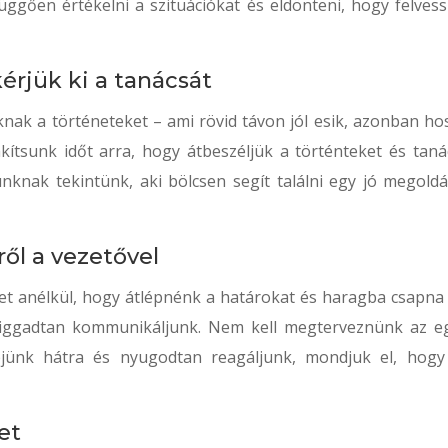
gően értékelni a szituációkat és eldönteni, hogy felvess
érjük ki a tanácsát
nak a történeteket – ami rövid távon jól esik, azonban ho
ítsunk időt arra, hogy átbeszéljük a történteket és taná
nknak tekintünk, aki bölcsen segít találni egy jó megoldá
ől a vezetővel
et anélkül, hogy átlépnénk a határokat és haragba csapna 
higgadtan kommunikáljunk. Nem kell megterveznünk az e
pjünk hátra és nyugodtan reagáljunk, mondjuk el, hogy
et