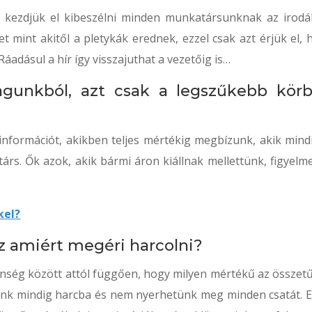
 kezdjük el kibeszélni minden munkatársunknak az irodá
mint akitől a pletykák erednek, ezzel csak azt érjük el, 
áadásul a hír így visszajuthat a vezetőig is…
agunkból, azt csak a legszűkebb kör
nformációt, akikben teljes mértékig megbízunk, akik mindi
ttárs. Ők azok, akik bármi áron kiállnak mellettünk, figyelm
kel?
az amiért megéri harcolni?
enség között attól függően, hogy milyen mértékű az összetű
k mindig harcba és nem nyerhetünk meg minden csatát. E