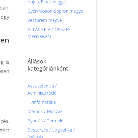
Hajdú-Bihar megye
ban.
Győr-Moson-Sopron megye
hogy
Veszprém megye
ÁLLÁSOK AZ ÖSSZES
MEGYÉBEN
ben
Állások
g is
kategóriánként
esen
Asszisztencia /
Adminisztráció
IT/informatika
Mérnök / Műszaki
Gyártás / Termelés
zés.
Beszerzés / Logisztika /
zért
Szállítás