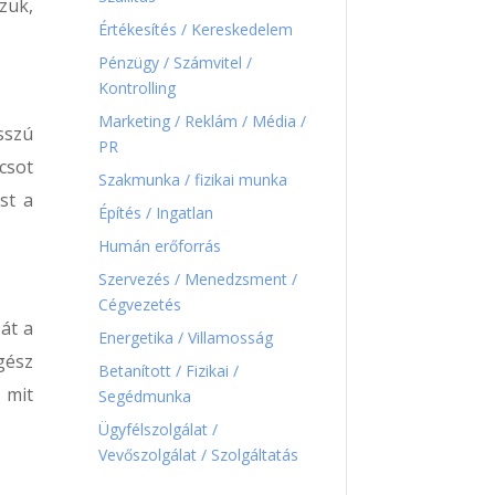
zük,
Értékesítés / Kereskedelem
Pénzügy / Számvitel /
Kontrolling
Marketing / Reklám / Média /
sszú
PR
csot
Szakmunka / fizikai munka
st a
Építés / Ingatlan
Humán erőforrás
Szervezés / Menedzsment /
Cégvezetés
át a
Energetika / Villamosság
gész
Betanított / Fizikai /
 mit
Segédmunka
Ügyfélszolgálat /
Vevőszolgálat / Szolgáltatás