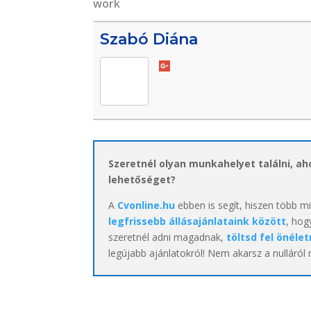
work
Szabó Diána
Szeretnél olyan munkahelyet találni, a
lehetőséget?
A
Cvonline.hu
ebben is segít, hiszen több m
legfrissebb állásajánlataink között
, hog
szeretnél adni magadnak,
töltsd fel önélet
legújabb ajánlatokról! Nem akarsz a nulláról