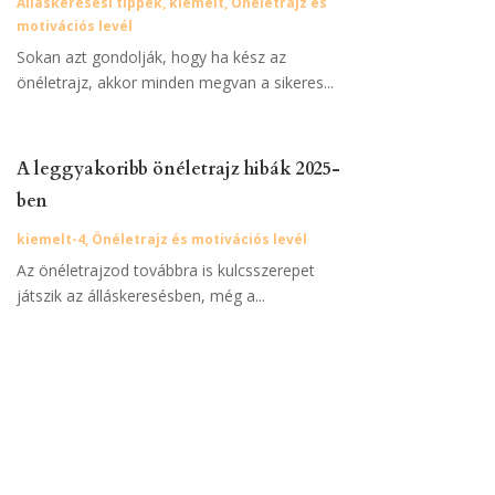
Álláskeresési tippek
,
kiemelt
,
Önéletrajz és
motivációs levél
Sokan azt gondolják, hogy ha kész az
önéletrajz, akkor minden megvan a sikeres...
A leggyakoribb önéletrajz hibák 2025-
ben
kiemelt-4
,
Önéletrajz és motivációs levél
Az önéletrajzod továbbra is kulcsszerepet
játszik az álláskeresésben, még a...