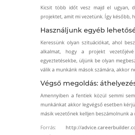
Kicsit több időt vesz majd el ugyan, d
projektet, amit mi vezetünk. Így később, h
Használjunk egyéb lehetős
Keressünk olyan szituációkat, ahol bes
alkalmat, hogy a projekt vezetőjévé
egyeztetésekbe, üljünk be olyan megbeszé
válik a munkánk mások számára, akkor n
Végső megoldás: áthelyezé
Amennyiben a fentiek közül semmi sem v
munkánkat akkor legvégső esetben kérjü
másik vezetőnek kelljen beszámolnunk a
Forrás:
http://advice.careerbuilder