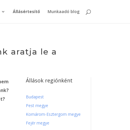
Állásértesítő
Munkaadó blog
 aratja le a
Állások regiónként
nem
nk?
Budapest
et?
Pest megye
Komárom-Esztergom megye
Fejér megye